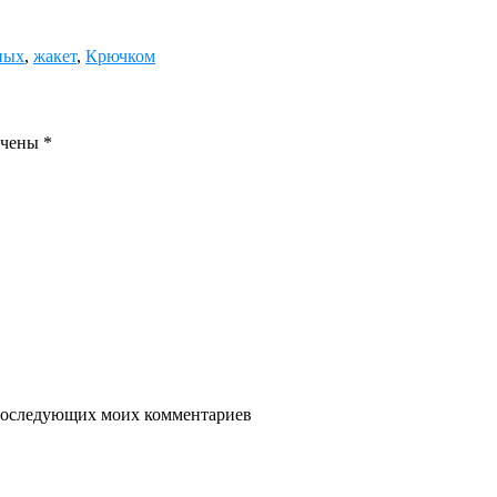
ных
,
жакет
,
Крючком
ечены
*
я последующих моих комментариев