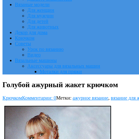
Вязаные модели
Для женщин
Для мужчин
Для детей
Для животных
Декор для дома
Крючком
Советы
Урок по вязанию
Видео
Вязальные машины
Аксессуары для вязальных машин
Моталки для пряжи
Голубой ажурный жакет крючком
Крючком
Комментарии: 0
Метки:
ажурное вязание
,
вязание для