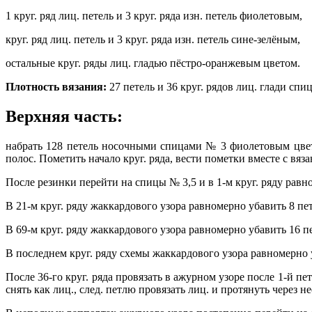
1 круг. ряд лиц. петель и 3 круг. ряда изн. петель фиолетовым,
круг. ряд лиц. петель и 3 круг. ряда изн. петель сине-зелёным,
остальные круг. ряды лиц. гладью пёстро-оранжевым цветом.
Плотность вязания:
27 петель и 36 круг. рядов лиц. глади спиц
Верхняя часть:
набрать 128 петель носочными спицами № 3 фиолетовым цвет
полос. Пометить начало круг. ряда, вести пометки вместе с вяз
После резинки перейти на спицы № 3,5 и в 1-м круг. ряду равно
В 21-м круг. ряду жаккардового узора равномерно убавить 8 пет
В 69-м круг. ряду жаккардового узора равномерно убавить 16 пе
В последнем круг. ряду схемы жаккардового узора равномерно у
После 36-го круг. ряда провязать в ажурном узоре после 1-й пе
снять как лиц., след. петлю провязать лиц. и протянуть через н