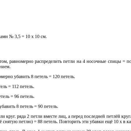
ами № 3,5 = 10 х 10 см.
ом, равномерно распределить петли на 4 носочные спицы = по
анием.
мерно убавить 8 петель = 120 петель.
ель = 112 петель.
тель = 96 петель.
бавить 8 петель = 90 петель.
тли круг. ряда 2 петли вместе лиц, а перед последней петлёй кру
её снятую петлю) = 88 петель. Повторить эти убавки ещё 10 х в ка