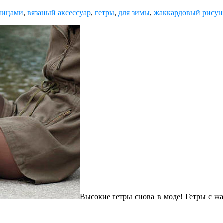
пицами
,
вязаный аксессуар
,
гетры
,
для зимы
,
жаккардовый рисун
Высокие гетры снова в моде! Гетры с ж