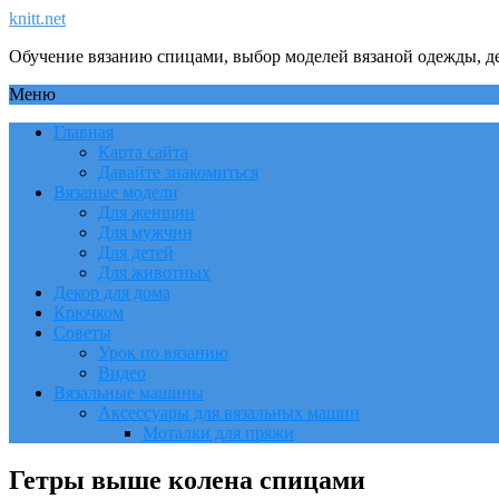
knitt.net
Обучение вязанию спицами, выбор моделей вязаной одежды, де
Меню
Главная
Карта сайта
Давайте знакомиться
Вязаные модели
Для женщин
Для мужчин
Для детей
Для животных
Декор для дома
Крючком
Советы
Урок по вязанию
Видео
Вязальные машины
Аксессуары для вязальных машин
Моталки для пряжи
Гетры выше колена спицами