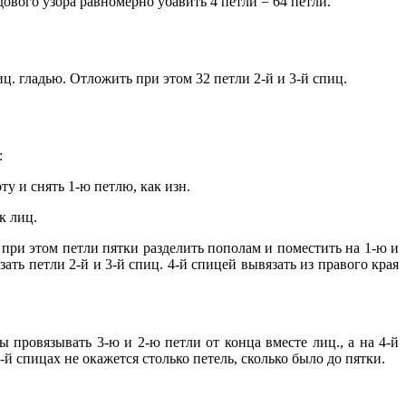
дового узора равномерно убавить 4 петли = 64 петли.
иц. гладью. Отложить при этом 32 петли 2-й и 3-й спиц.
:
у и снять 1-ю петлю, как изн.
к лиц.
, при этом петли пятки разделить пополам и поместить на 1-ю и
зать петли 2-й и 3-й спиц. 4-й спицей вывязать из правого края
 провязывать 3-ю и 2-ю петли от конца вместе лиц., а на 4-й
-й спицах не окажется столько петель, сколько было до пятки.