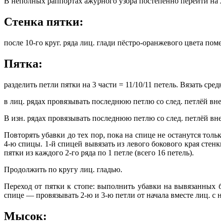
В неполных раппортах ажурного узора постепенно перейти на лиц
Стенка пятки:
после 10-го круг. ряда лиц. глади пёстро-оранжевого цвета пом
Пятка:
разделить петли пятки на 3 части = 11/10/11 петель. Вязать ср
в лиц. рядах провязывать последнюю петлю со след. петлёй вне
В изн. рядах провязывать последнюю петлю со след. петлёй вне
Повторять убавки до тех пор, пока на спице не останутся толь
4-ю спицы. 1-й спицей вывязать из левого бокового края стенки
пятки из каждого 2-го ряда по 1 петле (всего 16 петель).
Продолжить по кругу лиц. гладью.
Переход от пятки к стопе: выполнить убавки на вывязанных б
спице — провязывать 2-ю и 3-ю петли от начала вместе лиц. с н
Мысок: