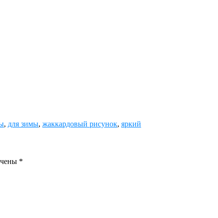
ы
,
для зимы
,
жаккардовый рисунок
,
яркий
ечены
*