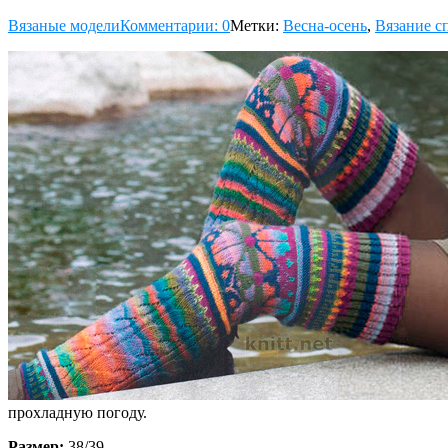
Вязаные модели
Комментарии: 0
Метки:
Весна-осень
,
Вязание с
прохладную погоду.
Размер:
38/39.