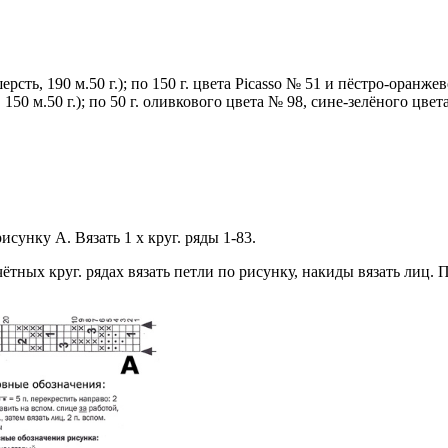
ть, 190 м.50 г.); по 150 г. цвета Picasso № 51 и пёстро-оранжев
0 м.50 г.); по 50 г. оливкового цвета № 98, сине-зелёного цве
рисунку А. Вязать 1 х круг. ряды 1-83.
чётных круг. рядах вязать петли по рисунку, накиды вязать лиц. 