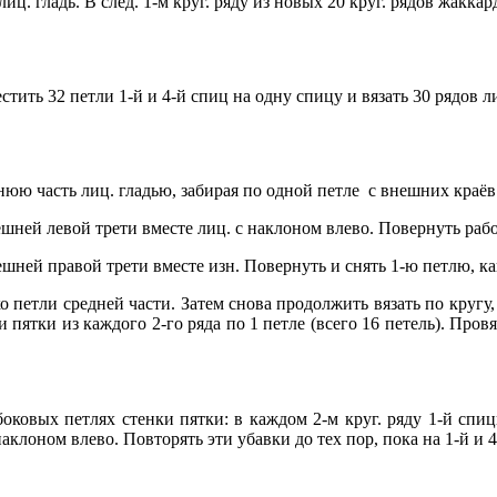
. гладь. В след. 1-м круг. ряду из новых 20 круг. рядов жаккар
естить 32 петли 1-й и 4-й спиц на одну спицу и вязать 30 рядов л
еднюю часть лиц. гладью, забирая по одной петле с внешних краёв
шней левой трети вместе лиц. с наклоном влево. Повернуть работ
шней правой трети вместе изн. Повернуть и снять 1-ю петлю, ка
ко петли средней части. Затем снова продолжить вязать по кругу
 пятки из каждого 2-го ряда по 1 петле (всего 16 петель). Провя
оковых петлях стенки пятки: в каждом 2-м круг. ряду 1-й спицы
аклоном влево. Повторять эти убавки до тех пор, пока на 1-й и 4