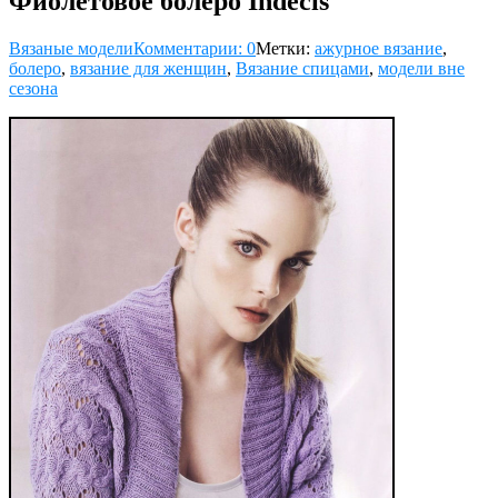
Фиолетовое болеро Indecis
Вязаные модели
Комментарии: 0
Метки:
ажурное вязание
,
болеро
,
вязание для женщин
,
Вязание спицами
,
модели вне
сезона