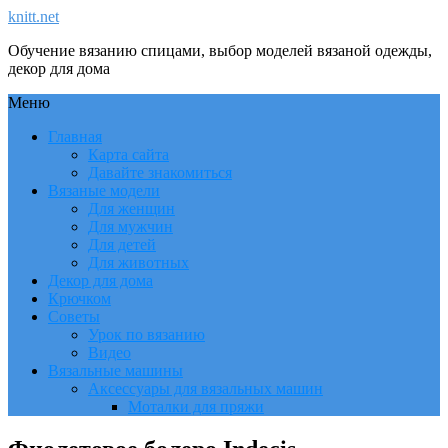
knitt.net
Обучение вязанию спицами, выбор моделей вязаной одежды,
декор для дома
Меню
Главная
Карта сайта
Давайте знакомиться
Вязаные модели
Для женщин
Для мужчин
Для детей
Для животных
Декор для дома
Крючком
Советы
Урок по вязанию
Видео
Вязальные машины
Аксессуары для вязальных машин
Моталки для пряжи