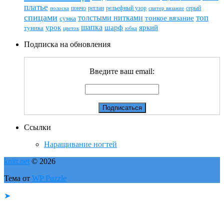
платье
пончо
реглан
рельефный узор
серый
полоска
свитер вязание
спицами
топ
толстыми нитками
тонкое вязание
сумка
шапка
шарф
яркий
урок
туника
цветок
юбка
Подписка на обновления
Введите ваш email:
Ссылки
Наращивание ногтей
knitt.net
© 2026
Тема от
WP Puzzle
➤