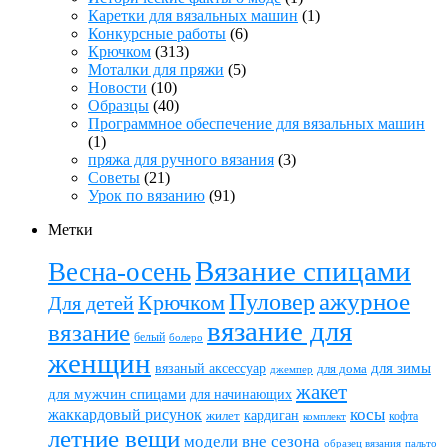
Каретки для вязальных машин
(1)
Конкурсные работы
(6)
Крючком
(313)
Моталки для пряжи
(5)
Новости
(10)
Образцы
(40)
Программное обеспечение для вязальных машин
(1)
пряжа для ручного вязания
(3)
Советы
(21)
Урок по вязанию
(91)
Метки
Вязание спицами
Весна-осень
ажурное
Пуловер
Крючком
Для детей
вязание для
вязание
белый
болеро
женщин
вязаный аксессуар
для зимы
для дома
джемпер
жакет
для мужчин спицами
для начинающих
жаккардовый рисунок
косы
кардиган
жилет
комплект
кофта
летние вещи
модели вне сезона
пальто
образец вязания