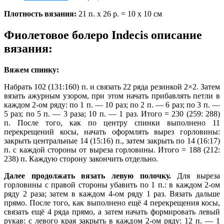
Плотность вязания:
21 п. х 26 р. = 10 х 10 см
Фиолетовое болеро Indecis описание
вязания:
Вяжем спинку:
Набрать 102 (131:160) п. и связать 22 ряда резинкой 2×2.
Затем
вязать ажурным узором, при этом начать прибавлять петли в
каждом 2-ом ряду: по 1 п. — 10 раз; по 2 п. — 6 раз; по 3 п. —
5 раз; по 5 п. — 3 раза; 10 п. — 1 раз. Итого = 230 (259: 288)
п.
После того, как по центру спинки выполнено 11
перекрещений косы, начать оформлять вырез горловины:
закрыть центральные 14 (15:16) п., затем закрыть по 14 (16:17)
п. с каждой стороны от выреза горловины.
Итого = 188 (212:
238) п.
Каждую сторону закончить отдельно.
Далее продолжать вязать левую полочку.
Для выреза
горловины с правой стороны убавить по 1 п.: в каждом 2-ом
ряду 2 раза; затем в каждом 4-ом ряду 1 раз.
Вязать дальше
прямо. После того, как выполнено ещё 4 перекрещения косы,
связать ещё 4 ряда прямо, а затем начать формировать левый
рукав: с левого края закрыть в каждом 2-ом ряду: 12 п. — 1