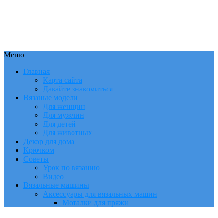
Меню
Главная
Карта сайта
Давайте знакомиться
Вязаные модели
Для женщин
Для мужчин
Для детей
Для животных
Декор для дома
Крючком
Советы
Урок по вязанию
Видео
Вязальные машины
Аксессуары для вязальных машин
Моталки для пряжи