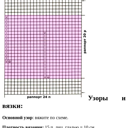
Узоры и
вязки:
Основной узор
: вяжите по схеме.
Плотность вязания:
15 п. лиц. гладью = 10 см.