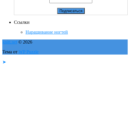
Ссылки
Наращивание ногтей
knitt.net
© 2026
Тема от
WP Puzzle
➤