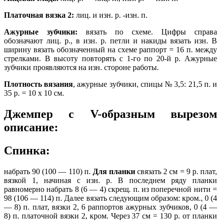
Платочная вязка 2:
лиц. и изн. р. -изн. п.
Ажурные зубчики:
вязать по схеме. Цифры справа
обозначают лиц. р., в изн. р. петли и накиды вязать изн. В
ширину вязать обозначенный на схеме раппорт = 16 п. между
стрелками. В высоту повторять с 1-го по 20-й р. Ажурные
зубчики проявляются на изн. стороне работы.
Плотность вязания
, ажурные зубчики, спицы № 3,5: 21,5 п. и
35 р. = 10 х 10 см.
Джемпер с V-образным вырезом
описание:
Спинка:
набрать 90 (100 — 110) п.
Для планки
связать 2 см = 9 р. плат,
вязкой 1, начиная с изн. р. В последнем ряду планки
равномерно набрать 8 (6 — 4) скрещ. п. из поперечной нити =
98 (106 — 114) п. Далее вязать следующим образом: кром., 0 (4
— 8) п. плат, вязки 2, 6 раппортов ажурных зубчиков, 0 (4 —
8) п. платочной вязки 2, кром. Через 37 см = 130 р. от планки