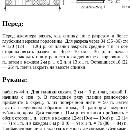
Перед:
Перед джемпера вязать, как спинку, но с разрезом и более
глубоким вырезом горловины. Для разреза через 34 (35 -36) см
= 120 (124 — 126) р. от планки закрыть средние 4 п. и обе
стороны вязать раздельно. Через 10 см = 36 р. от начала
разреза закрыть с внутреннего края для выреза горловины 3
п., затем в каждом 2-м р. 1 х 2 п. и 13 х 1 п. Оставшиеся 18 (22
— 26) п. плеча закрыть на высоте спинки.
Рукава:
набрать 44 п.
Для планки
связать 2 см = 9 р. плат, вязкой 1,
начиная с изн. р. В последнем ряду планки равномерно
прибавить 6 скрещ. п. из поперечной нити = 50 п. Затем
вязать следующим образом: кром., 3 раппорта ажурных
зубчиков, кром.
Для скосов
в 11-м р. от планки прибавить с
обеих сторон 1 п., затем в каждом 12-м (10-м — 10-м) р. 12 (14
— 7) х 1 п. и в каждом 8-м р. 0 (0 — 9) х 1 п. = 76 (80 — 84) п.
Прибавленные петли включать в узор с ажурными зубчиками.