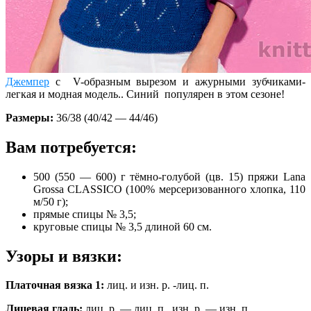
Джемпер
с V-образным вырезом и ажурными зубчиками-
легкая и модная модель.. Синий популярен в этом сезоне!
Размеры:
36/38 (40/42 — 44/46)
Вам потребуется:
500 (550 — 600) г тёмно-голубой (цв. 15) пряжи Lana
Grossa CLASSICO (100% мерсеризованного хлопка, 110
м/50 г);
прямые спицы № 3,5;
круговые спицы № 3,5 длиной 60 см.
Узоры и вязки:
Платочная вязка 1:
лиц. и изн. р. -лиц. п.
Лицевая гладь:
лиц. р. — лиц. п., изн. р. — изн. п.