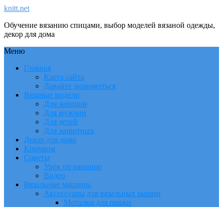
knitt.net
Обучение вязанию спицами, выбор моделей вязаной одежды,
декор для дома
Меню
Главная
Карта сайта
Давайте знакомиться
Вязаные модели
Для женщин
Для мужчин
Для детей
Для животных
Декор для дома
Крючком
Советы
Урок по вязанию
Видео
Вязальные машины
Аксессуары для вязальных машин
Моталки для пряжи