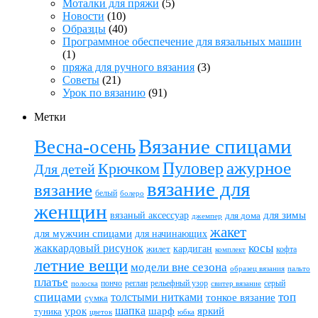
Моталки для пряжи
(5)
Новости
(10)
Образцы
(40)
Программное обеспечение для вязальных машин
(1)
пряжа для ручного вязания
(3)
Советы
(21)
Урок по вязанию
(91)
Метки
Вязание спицами
Весна-осень
ажурное
Пуловер
Крючком
Для детей
вязание для
вязание
белый
болеро
женщин
вязаный аксессуар
для зимы
для дома
джемпер
жакет
для мужчин спицами
для начинающих
жаккардовый рисунок
косы
кардиган
жилет
комплект
кофта
летние вещи
модели вне сезона
пальто
образец вязания
платье
пончо
реглан
рельефный узор
серый
полоска
свитер вязание
спицами
топ
толстыми нитками
тонкое вязание
сумка
шапка
шарф
яркий
урок
туника
цветок
юбка