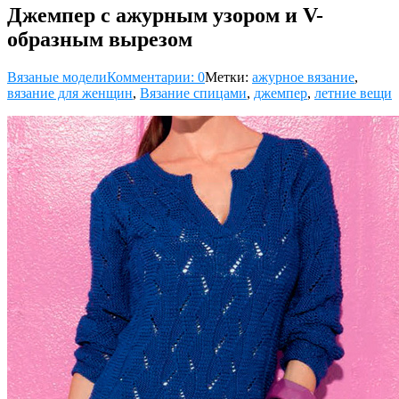
Джемпер с ажурным узором и V-
образным вырезом
Вязаные модели
Комментарии: 0
Метки:
ажурное вязание
,
вязание для женщин
,
Вязание спицами
,
джемпер
,
летние вещи