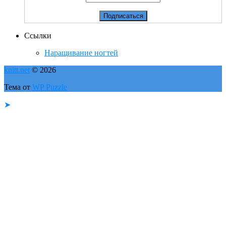
Ссылки
Наращивание ногтей
knitt.net
© 2026
Тема от
WP Puzzle
➤