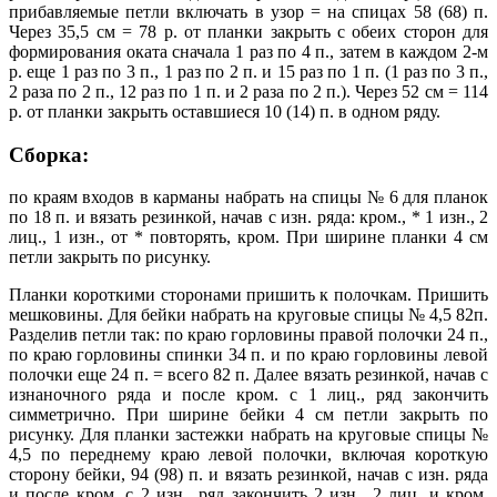
прибавляемые петли включать в узор = на спицах 58 (68) п.
Через 35,5 см = 78 р. от планки закрыть с обеих сторон для
формирования оката сначала 1 раз по 4 п., затем в каждом 2-м
р. еще 1 раз по 3 п., 1 раз по 2 п. и 15 раз по 1 п. (1 раз по 3 п.,
2 раза по 2 п., 12 раз по 1 п. и 2 раза по 2 п.). Через 52 см = 114
р. от планки закрыть оставшиеся 10 (14) п. в одном ряду.
Сборка:
по краям входов в карманы набрать на спицы № 6 для планок
по 18 п. и вязать резинкой, начав с изн. ряда: кром., * 1 изн., 2
лиц., 1 изн., от * повторять, кром. При ширине планки 4 см
петли закрыть по рисунку.
Планки короткими сторонами пришить к полочкам. Пришить
мешковины. Для бейки набрать на круговые спицы № 4,5 82п.
Разделив петли так: по краю горловины правой полочки 24 п.,
по краю горловины спинки 34 п. и по краю горловины левой
полочки еще 24 п. = всего 82 п. Далее вязать резинкой, начав с
изнаночного ряда и после кром. с 1 лиц., ряд закончить
симметрично. При ширине бейки 4 см петли закрыть по
рисунку. Для планки застежки набрать на круговые спицы №
4,5 по переднему краю левой полочки, включая короткую
сторону бейки, 94 (98) п. и вязать резинкой, начав с изн. ряда
и после кром. с 2 изн., ряд закончить 2 изн., 2 лиц. и кром.