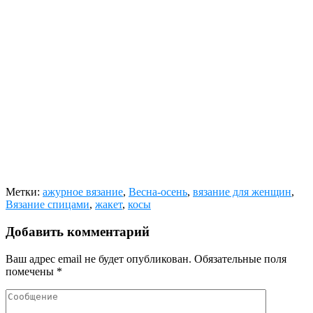
Метки:
ажурное вязание
,
Весна-осень
,
вязание для женщин
,
Вязание спицами
,
жакет
,
косы
Добавить комментарий
Ваш адрес email не будет опубликован.
Обязательные поля
помечены
*