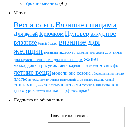
Урок по вязанию
(91)
Метки
Вязание спицами
Весна-осень
ажурное
Пуловер
Крючком
Для детей
вязание для
вязание
белый
болеро
женщин
вязаный аксессуар
для зимы
для дома
джемпер
жакет
для мужчин спицами
для начинающих
жаккардовый рисунок
косы
кардиган
жилет
комплект
кофта
летние вещи
модели вне сезона
пальто
образец вязания
платье
пончо
реглан
рельефный узор
серый
полоска
свитер вязание
спицами
топ
толстыми нитками
тонкое вязание
сумка
шапка
шарф
яркий
урок
туника
цветок
юбка
Подписка на обновления
Введите ваш email: