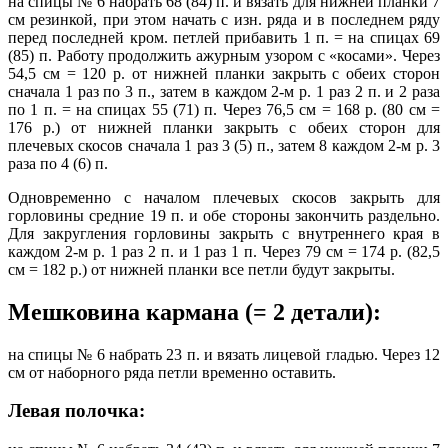
на спицы № 6 набрать 68 (84) п. и вязать для нижней планки 7
см резинкой, при этом начать с изн. ряда и в последнем ряду
перед последней кром. петлей прибавить 1 п. = на спицах 69
(85) п. Работу продолжить ажурным узором с «косами». Через
54,5 см = 120 р. от нижней планки закрыть с обеих сторон
сначала 1 раз по 3 п., затем в каждом 2-м р. 1 раз 2 п. и 2 раза
по 1 п. = на спицах 55 (71) п. Через 76,5 см = 168 р. (80 см =
176 р.) от нижней планки закрыть с обеих сторон для
плечевых скосов сначала 1 раз 3 (5) п., затем 8 каждом 2-м р. 3
раза по 4 (6) п.
Одновременно с началом плечевых скосов закрыть для
горловины средние 19 п. и обе стороны закончить раздельно.
Для закругления горловины закрыть с внутреннего края в
каждом 2-м р. 1 раз 2 п. и 1 раз 1 п. Через 79 см = 174 р. (82,5
см = 182 р.) от нижней планки все петли будут закрыты.
Мешковина кармана (= 2 детали):
на спицы № 6 набрать 23 п. и вязать лицевой гладью. Через 12
см от наборного ряда петли временно оставить.
Левая полочка: