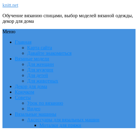
knitt.net
Обучение вязанию спицами, выбор моделей вязаной одежды,
декор для дома
Меню
Главная
Карта сайта
Давайте знакомиться
Вязаные модели
Для женщин
Для мужчин
Для детей
Для животных
Декор для дома
Крючком
Советы
Урок по вязанию
Видео
Вязальные машины
Аксессуары для вязальных машин
Моталки для пряжи