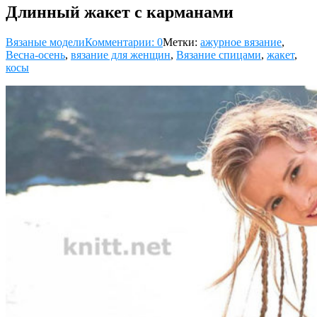
Длинный жакет с карманами
Вязаные модели
Комментарии: 0
Метки:
ажурное вязание
,
Весна-осень
,
вязание для женщин
,
Вязание спицами
,
жакет
,
косы