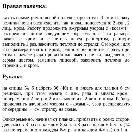
Правая полочка:
вязать симметрично левой полочке, при этом в 1 -м изн. ряду
резинки петли распределить так: кром., попеременно 2 изн., 2
лиц., кром. Работу продолжить ажурным узором с «косами»,
распределив петли следующим образом: для 1-го размера
начать с кром. и с петель перед раппортом, раппорт
выполнить 1 раз. закончить петлями до стрелки С и кром.; для
2-го размера начать с кром., раппорт выполнить 2 раза, при
этом в начале ряда провязанные вместе петли, выделенные
серым цветом, заменить лицевой, закончить петлями до
стрелки С и кром.
Рукава:
на спицы № 6 набрать 36 (40) п. и вязать для планки 6 см
резинкой, при этом начать с изн. ряда и вязать: кром.,
попеременно 2 лиц. и 2 изн.. закончить 2 лиц. и кром. Работу
продолжить ажурным узором с «косами», узор распределять
от середины — см. стрелку на схеме.
Одновременно, начиная от планки, прибавить с обеих сторон
для скосов 3 раза в каждом 8-м р. и 8 раз в каждом 6-м р. (14
раз попеременно в каждом 6-м р. и в каждом 4-м р.) по 1 п..