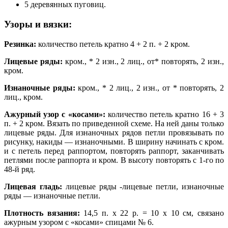
5 деревянных пуговиц.
Узоры и вязки:
Резинка:
количество петель кратно 4 + 2 п. + 2 кром.
Лицевые ряды:
кром., * 2 изн., 2 лиц., от* повторять, 2 изн.,
кром.
Изнаночные ряды:
кром., * 2 лиц., 2 изн., от * повторять, 2
лиц., кром.
Ажурный узор с «косами»:
количество петель кратно 16 + 3
п. + 2 кром. Вязать по приведенной схеме. На ней даны только
лицевые ряды. Для изнаночных рядов петли провязывать по
рисунку, накиды — изнаночными. В ширину начинать с кром.
и с петель перед раппортом, повторять раппорт, заканчивать
петлями после раппорта и кром. В высоту повторять с 1-го по
48-й ряд.
Лицевая гладь:
лицевые ряды -лицевые петли, изнаночные
ряды — изнаночные петли.
Плотность вязания:
14,5 п. х 22 р. = 10 х 10 см, связано
ажурным узором с «косами» спицами № 6.