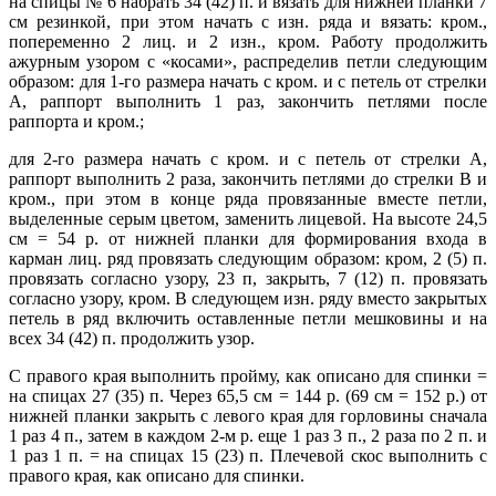
на спицы № 6 набрать 34 (42) п. и вязать для нижней планки 7
см резинкой, при этом начать с изн. ряда и вязать: кром.,
попеременно 2 лиц. и 2 изн., кром. Работу продолжить
ажурным узором с «косами», распределив петли следующим
образом: для 1-го размера начать с кром. и с петель от стрелки
А, раппорт выполнить 1 раз, закончить петлями после
раппорта и кром.;
для 2-го размера начать с кром. и с петель от стрелки А,
раппорт выполнить 2 раза, закончить петлями до стрелки В и
кром., при этом в конце ряда провязанные вместе петли,
выделенные серым цветом, заменить лицевой. На высоте 24,5
см = 54 р. от нижней планки для формирования входа в
карман лиц. ряд провязать следующим образом: кром, 2 (5) п.
провязать согласно узору, 23 п, закрыть, 7 (12) п. провязать
согласно узору, кром. В следующем изн. ряду вместо закрытых
петель в ряд включить оставленные петли мешковины и на
всех 34 (42) п. продолжить узор.
С правого края выполнить пройму, как описано для спинки =
на спицах 27 (35) п. Через 65,5 см = 144 р. (69 см = 152 р.) от
нижней планки закрыть с левого края для горловины сначала
1 раз 4 п., затем в каждом 2-м р. еще 1 раз 3 п., 2 раза по 2 п. и
1 раз 1 п. = на спицах 15 (23) п. Плечевой скос выполнить с
правого края, как описано для спинки.