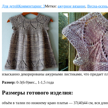
Для детей
Комментарии: 3
Метки:
ажурное вязание
,
Весна-осень
изысканно декорированы ажурными листиками, что придает пл
Размер:
0-3(6-9)мес., 1-1,5 года
Размеры готового изделия:
объём в талии по нижнему краю платья — 37(40)44 см, вся длин