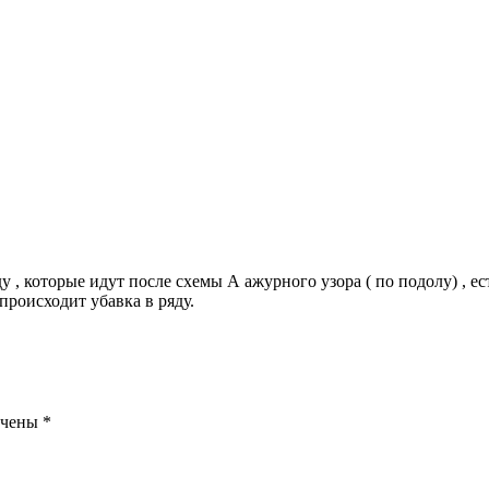
яду , которые идут после схемы А ажурного узора ( по подолу) ,
происходит убавка в ряду.
ечены
*