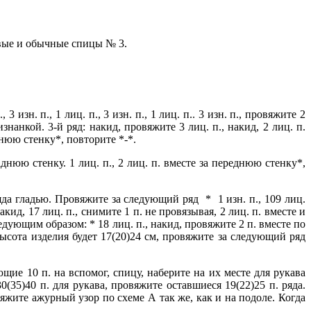
говые и обычные спицы № 3.
 изн. п., 1 лиц. п., 3 изн. п., 1 лиц. п.. 3 изн. п., провяжите 2
нанкой. 3-й ряд: накид, провяжите 3 лиц. п., накид, 2 лиц. п.
реднюю стенку*, повторите *-*.
днюю стенку. 1 лиц. п., 2 лиц. п. вместе за переднюю стенку*,
яда гладью. Провяжите за следующий ряд * 1 изн. п., 109 лиц.
ид, 17 лиц. п., снимите 1 п. не провязывая, 2 лиц. п. вместе и
дующим образом: * 18 лиц. п., накид, провяжите 2 п. вместе по
ысота изделия будет 17(20)24 см, провяжите за следующий ряд
щие 10 п. на вспомог, спицу, наберите на их месте для рукава
0(35)40 п. для рукава, провяжите оставшиеся 19(22)25 п. ряда.
вяжите ажурный узор по схеме А так же, как и на подоле. Когда