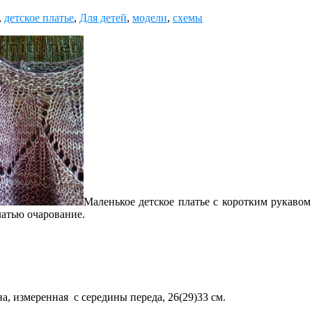
,
детское платье
,
Для детей
,
модели
,
схемы
Маленькое детское платье с коротким рукавом
атью очарование.
а, измеренная с середины переда, 26(29)33 см.