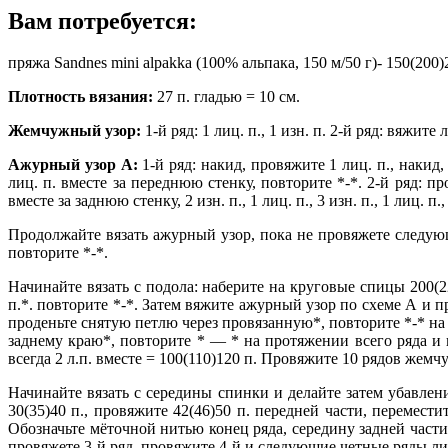
Вам потребуется:
пряжа Sandnes mini alpakka (100% альпака, 150 м/50 г)- 150(2
Плотность вязания:
27 п. гладью = 10 см.
Жемчужный узор:
1-й ряд: 1 лиц. п., 1 изн. п. 2-й ряд: вяжи
Ажурный узор А:
1-й ряд: накид, провяжите 1 лиц. п., накид, п
лиц. п. вместе за переднюю стенку, повторите *-*. 2-й ряд: п
вместе за заднюю стенку, 2 изн. п., 1 лиц. п., 3 изн. п., 1 лиц. п
Продолжайте вязать ажурный узор, пока не провяжете следующее
повторите *-*.
Начинайте вязать с подола: наберите на круговые спицы 200(2
п.*. повторите *-*. Затем вяжите ажурный узор по схеме А и пр
проденьте снятую петлю через провязанную*, повторите *-* на 
заднему краю*, повторите * — * на протяжении всего ряда и 
всегда 2 л.п. вместе = 100(110)120 п. Провяжите 10 рядов жем
Начинайте вязать с середины спинки и делайте затем убавлени
30(35)40 п., провяжите 42(46)50 п. передней части, перемести
Обозначьте мёточной нитью конец ряда, середину задней части.
провяжете 3-й ряд, провяжите 4-й и следующие четные ряды ли