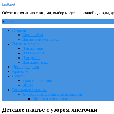
knitt.net
Обучение вязанию спицами, выбор моделей вязаной одежды, де
Меню
Главная
Карта сайта
Давайте знакомиться
Вязаные модели
Для женщин
Для мужчин
Для детей
Для животных
Декор для дома
Крючком
Советы
Урок по вязанию
Видео
Вязальные машины
Аксессуары для вязальных машин
Моталки для пряжи
Детское платье с узором листочки