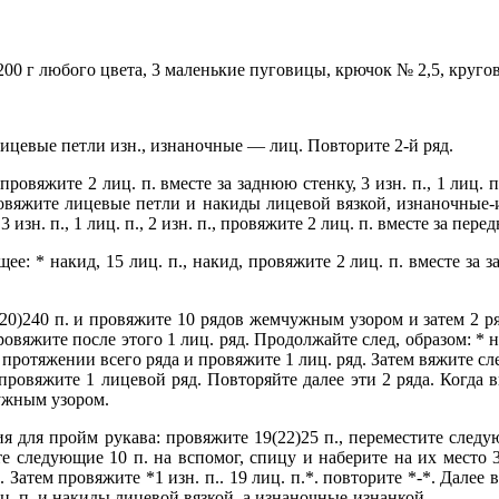
00)200 г любого цвета, 3 маленькие пуговицы, крючок № 2,5, кру
те лицевые петли изн., изнаночные — лиц. Повторите 2-й ряд.
ровяжите 2 лиц. п. вместе за заднюю стенку, 3 изн. п., 1 лиц. п., 3
ровяжите лицевые петли и накиды лицевой вязкой, изнаночные-из
., 3 изн. п., 1 лиц. п., 2 изн. п., провяжите 2 лиц. п. вместе за пе
: * накид, 15 лиц. п., накид, провяжите 2 лиц. п. вместе за за
20)240 п. и провя­жите 10 рядов жемчужным узором и затем 2 р
овяжите после этого 1 лиц. ряд. Продолжайте след, образом: * нак
протяжении всего ряда и провяжите 1 лиц. ряд. Затем вяжите сле
провяжите 1 лицевой ряд. Повторяйте далее эти 2 ряда. Когда в
чужным узором.
я для пройм рукава: провяжите 19(22)25 п., переместите следую
те следующие 10 п. на вспомог, спицу и наберите на их место 3
 Затем провяжите *1 изн. п.. 19 лиц. п.*. повторите *-*. Далее 
ц. п. и накиды лицевой вязкой, а изнаночные-изнанкой.