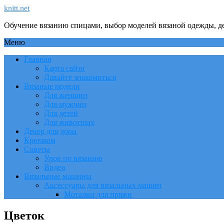
knitt.net
Обучение вязанию спицами, выбор моделей вязаной одежды, де
Меню
Главная
Карта сайта
Давайте знакомиться
Вязаные модели
Для женщин
Для мужчин
Для детей
Для животных
Декор для дома
Крючком
Советы
Урок по вязанию
Видео
Вязальные машины
Аксессуары для вязальных машин
Моталки для пряжи
Цветок