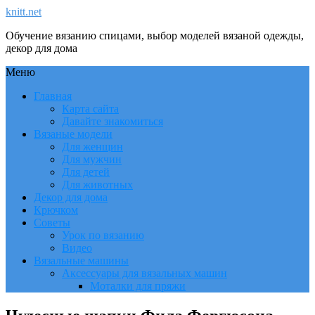
knitt.net
Обучение вязанию спицами, выбор моделей вязаной одежды,
декор для дома
Меню
Главная
Карта сайта
Давайте знакомиться
Вязаные модели
Для женщин
Для мужчин
Для детей
Для животных
Декор для дома
Крючком
Советы
Урок по вязанию
Видео
Вязальные машины
Аксессуары для вязальных машин
Моталки для пряжи