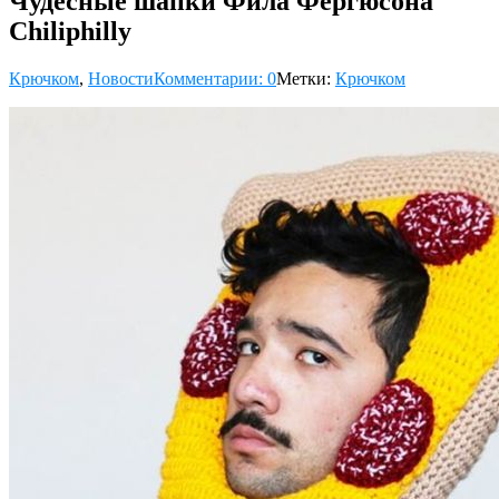
Чудесные шапки Фила Фергюсона
Chiliphilly
Крючком
,
Новости
Комментарии: 0
Метки:
Крючком