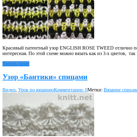
Красивый патентный узор ENGLISH ROSE TWEED отлично подойд
интересная. По этой схеме можно вязать как из 3-х цветов, т
Читать далее
Узор «Бантики» спицами
Видео
,
Урок по вязанию
Комментарии: 0
Метки:
Вязание спица