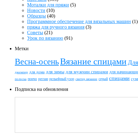
Моталки для пряжи
(5)
Новости
(10)
Образцы
(40)
Программное обеспечение для вязальных машин
(1)
пряжа для ручного вязания
(3)
Советы
(21)
Урок по вязанию
(91)
Метки
Вязание спицами
Весна-осень
Для
для зимы
для мужчин спицами
для начинающ
для дома
джемпер
спицами
пончо
реглан
рельефный узор
серый
сум
полоска
свитер вязание
Подписка на обновления