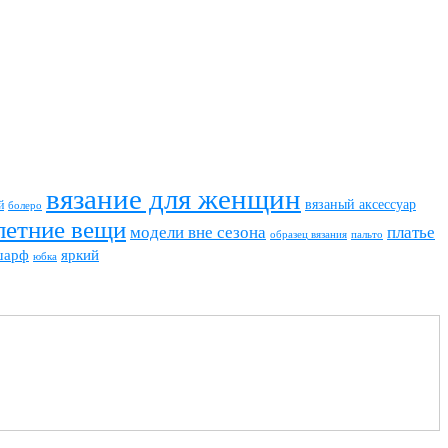
вязание для женщин
вязаный аксессуар
й
болеро
летние вещи
модели вне сезона
платье
пальто
образец вязания
шарф
яркий
юбка