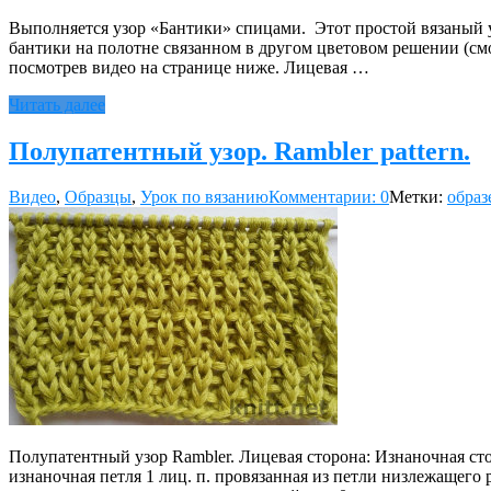
Выполняется узор «Бантики» спицами. Этот простой вязаный у
бантики на полотне связанном в другом цветовом решении (см
посмотрев видео на странице ниже. Лицевая …
Читать далее
Полупатентный узор. Rambler pattern.
Видео
,
Образцы
,
Урок по вязанию
Комментарии: 0
Метки:
образ
Полупатентный узор Rambler. Лицевая сторона: Изнаночная сторо
изнаночная петля 1 лиц. п. провязанная из петли низлежащего р