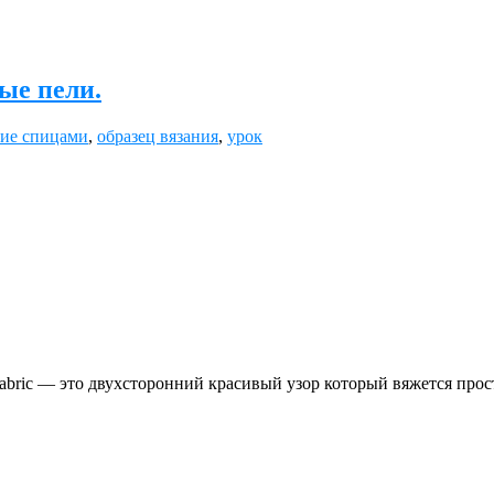
ые пели.
ие спицами
,
образец вязания
,
урок
abriс — это двухсторонний красивый узор который вяжется прос