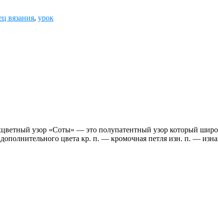
ец вязания
,
урок
хцветный узор «Соты» — это полупатентный узор который широк
полнительного цвета кр. п. — кромочная петля изн. п. — изна