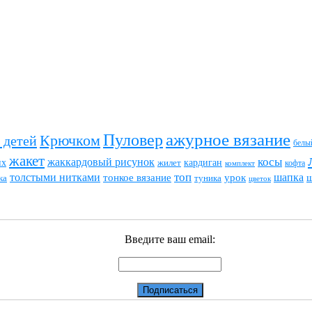
ажурное вязание
Пуловер
Крючком
 детей
белы
жакет
жаккардовый рисунок
косы
их
кардиган
жилет
комплект
кофта
топ
толстыми нитками
шапка
тонкое вязание
урок
туника
ка
цветок
Введите ваш email: