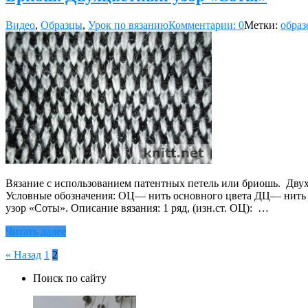
Видео
,
Образцы
,
Урок по вязанию
Комментарии: 0
Метки:
образ
Вязание с использованием патентных петель или бриошь. Дву
Условные обозначения: ОЦ— нить основного цвета ДЦ— нить до
узор «Соты». Описание вязания: 1 ряд, (изн.ст. ОЦ): …
Читать далее
Пагинация
« Назад
1
2
записей
Поиск по сайту