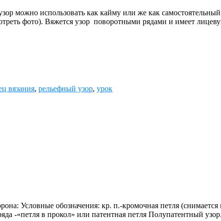
зор можно использовать как кайму или же как самостоятельный
отреть фото). Вяжется узор поворотными рядами и имеет лицев
ец вязания
,
рельефный узор
,
урок
на: Условные обозначения: кр. п.-кромочная петля (снимается вн
яда -«петля в прокол» или патентная петля Полупатентный узор. 