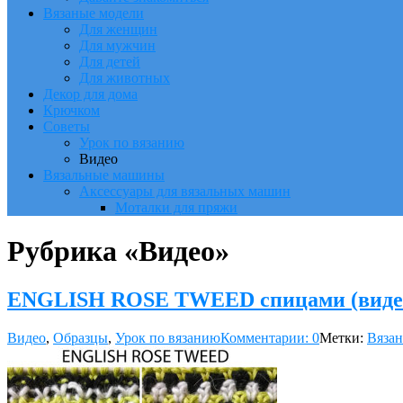
Вязаные модели
Для женщин
Для мужчин
Для детей
Для животных
Декор для дома
Крючком
Советы
Урок по вязанию
Видео
Вязальные машины
Аксессуары для вязальных машин
Моталки для пряжи
Рубрика «Видео»
ENGLISH ROSE TWEED спицами (виде
Видео
,
Образцы
,
Урок по вязанию
Комментарии: 0
Метки:
Вязан