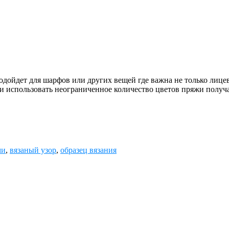
ет для шарфов или других вещей где важна не только лицевая 
ак и использовать неограниченное количество цветов пряжи получ
ми
,
вязаный узор
,
образец вязания