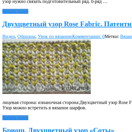
узор нужно связать подготовительный ряд. 0-ряд …
Читать далее
Двухцветный узор Rose Fabric. Патентн
Видео
,
Образцы
,
Урок по вязанию
Комментарии: 0
Метки:
Вязан
лицевая сторона: изнаночная сторона:Двухцветный узор Rose F
Узор можно встретить в вязании шарфов.
Читать далее
Бриош. Двухцветный узор «Соты»