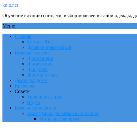
knitt.net
Обучение вязанию спицами, выбор моделей вязаной одежды, де
Меню
Главная
Карта сайта
Давайте знакомиться
Вязаные модели
Для женщин
Для мужчин
Для детей
Для животных
Декор для дома
Крючком
Советы
Урок по вязанию
Видео
Вязальные машины
Аксессуары для вязальных машин
Моталки для пряжи