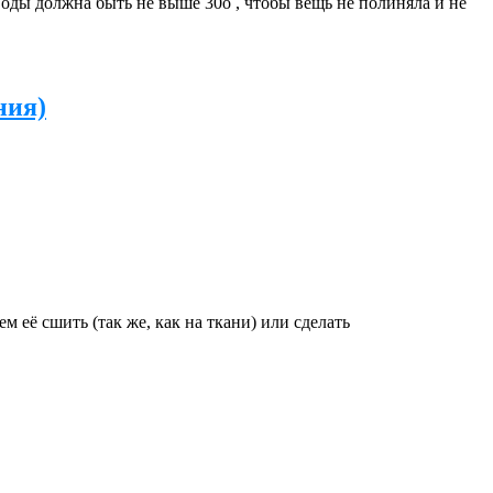
воды должна быть не выше 30о , чтобы вещь не полиняла и не
ния)
 её сшить (так же, как на ткани) или сделать