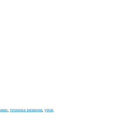
цами
,
техника вязания
,
урок