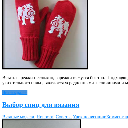
Вязать варежки несложно, варежки вяжутся быстро. Подходящи
указательного пальца являются усредненными величинами и м
Читать далее
Выбор спиц для вязания
Вязаные модели
,
Новости
,
Советы
,
Урок по вязанию
Комментар