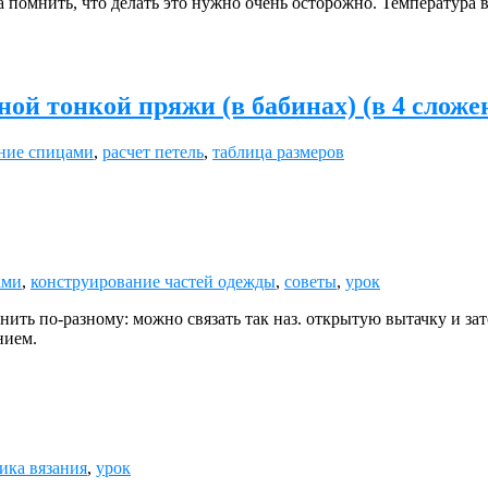
 помнить, что делать это нужно очень осторожно. Температура 
ой тонкой пряжи (в бабинах) (в 4 сложе
ние спицами
,
расчет петель
,
таблица размеров
ами
,
конструирование частей одежды
,
советы
,
урок
ь по-разному: можно связать так наз. открытую вытачку и затем
нием.
ика вязания
,
урок