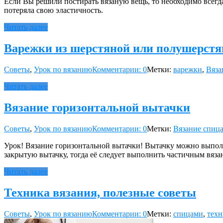
Если Вы решили постирать вязаную вещь, то необходимо всегда
потеряла свою эластичность.
Читать далее
Варежки из шерстяной или полушерстян
Советы
,
Урок по вязанию
Комментарии: 0
Метки:
варежки
,
Вяза
Читать далее
Вязание горизонтальной вытачки
Советы
,
Урок по вязанию
Комментарии: 0
Метки:
Вязание спиц
Урок! Вязание горизонтальной вытачки! Вытачку можно выполнит
закрытую вытачку, тогда её следует выполнить частичным вяза
Читать далее
Техника вязания, полезные советы
Советы
,
Урок по вязанию
Комментарии: 0
Метки:
спицами
,
техн