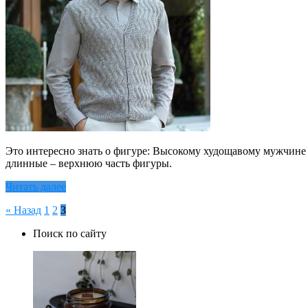
Это интересно знать о фигуре: Высокому худощавому мужчине п
длинные – верхнюю часть фигуры.
Читать далее
Пагинация
« Назад
1
2
3
записей
Поиск по сайту