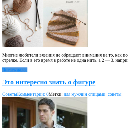
Многие любители вязания не обращают внимания на то, как пов
стрелке. Если в это время в работе не одна нить, а 2 — 3, на
Читать далее
Это интересно знать о фигуре
Советы
Комментарии: 0
Метки:
для мужчин спицами
,
советы