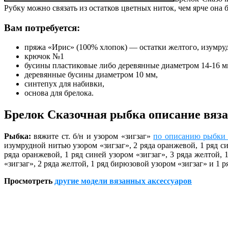
Рубку можно связать из остатков цветных ниток, чем ярче она б
Вам потребуется:
пряжа «Ирис» (100% хлопок) — остатки желтого, изумруд
крючок №1
бусины пластиковые либо деревянные диаметром 14-16 мм
деревянные бусины диаметром 10 мм,
синтепух для набивки,
основа для брелока.
Брелок Сказочная рыбка описание вяз
Рыбка:
вяжите ст. б/н и узором «зигзаг»
по описанию рыбки 
изумрудной нитью узором «зигзаг», 2 ряда оранжевой, 1 ряд си
ряда оранжевой, 1 ряд синей узором «зигзаг», 3 ряда желтой, 
«зигзаг», 2 ряда желтой, 1 ряд бирюзовой узором «зигзаг» и 1 
Просмотреть
другие модели вязанных аксессуаров