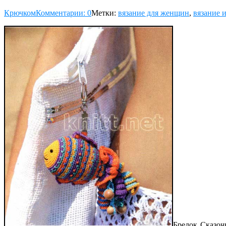
Крючком
Комментарии: 0
Метки:
вязание для женщин
,
вязание и
Брелок Сказоч