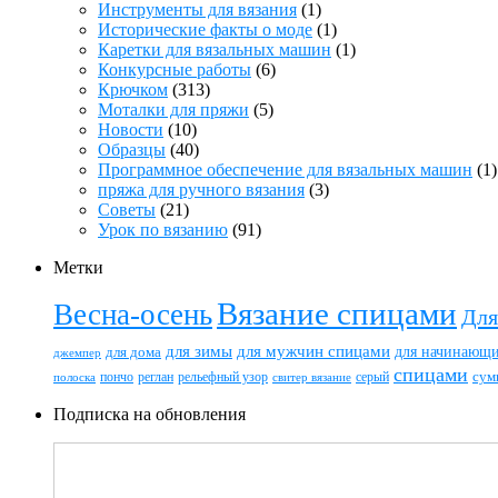
Инструменты для вязания
(1)
Исторические факты о моде
(1)
Каретки для вязальных машин
(1)
Конкурсные работы
(6)
Крючком
(313)
Моталки для пряжи
(5)
Новости
(10)
Образцы
(40)
Программное обеспечение для вязальных машин
(1)
пряжа для ручного вязания
(3)
Советы
(21)
Урок по вязанию
(91)
Метки
Вязание спицами
Весна-осень
Для
для зимы
для мужчин спицами
для начинающ
для дома
джемпер
спицами
пончо
реглан
рельефный узор
серый
сум
полоска
свитер вязание
Подписка на обновления