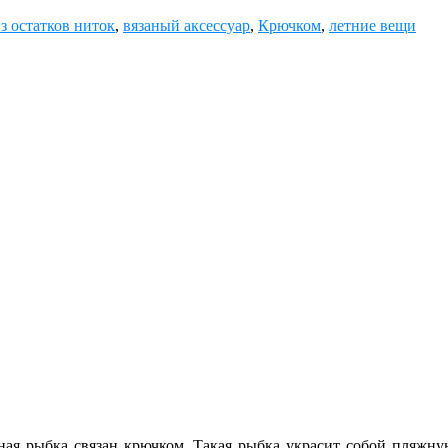
з остатков ниток
,
вязаный аксессуар
,
Крючком
,
летние вещи
ная рыбка связан крючком. Такая рыбка украсит собой пляжну