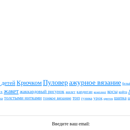
ажурное вязание
Пуловер
Крючком
 детей
белы
жакет
жаккардовый рисунок
косы
их
кардиган
жилет
комплект
кофта
топ
толстыми нитками
шапка
тонкое вязание
урок
туника
ка
цветок
Введите ваш email: