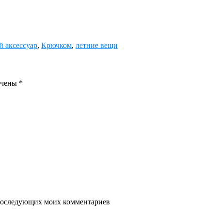
й аксессуар
,
Крючком
,
летние вещи
ечены
*
я последующих моих комментариев