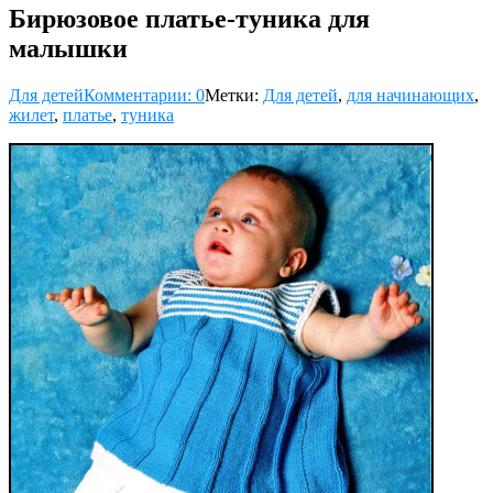
Бирюзовое платье-туника для
малышки
Для детей
Комментарии: 0
Метки:
Для детей
,
для начинающих
,
жилет
,
платье
,
туника