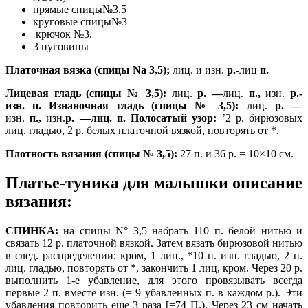
прямые спицы№3,5
круговые спицы№3
крючок №3.
3 пуговицы
Платочная
вязка
(
спицы
Na
3,5);
лиц. и изн.
р
.
-лиц
п
.
Лицевая
гладь
(
спицы
№
3,5):
лиц.
р
. —
лиц.
п
.,
изн.
р
.-
изн
.
п
.
Изнаночная
гладь
(
спицы
№
3,5):
лиц.
р
. —
изн.
п
.,
изн.
р
. —
лиц
.
п
.
Полосатый
узор
:
’2 р. бирюзовых
лиц. гла­дью, 2 р. белых платочной вязкой, повто­рять от *.
Плотность
вязания
(
спицы
№
3,5):
27 п. и 36 р. = 10×10 см.
Платье-туника для малышки описание
вязания:
СПИНКА
:
на спицы N° 3,5 набрать 110 п. бе­лой нитью и
связать 12 р. платочной вязкой. Затем вязать бирюзовой нитью
в след. рас­пределении: кром, 1 лиц., *10 п. изн. гла­дью, 2 п.
лиц. гладью, повторять от *, за­кончить 1 лиц, кром. Через 20 р.
выполнить 1-е убавление, для этого провязывать всег­да
первые 2 п. вместе изн. (= 9 убавленных п. в каждом р.). Эти
убавления повторить еще 3 раза [=74 П.), Через 23 см начать