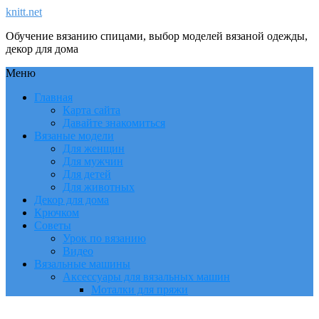
knitt.net
Обучение вязанию спицами, выбор моделей вязаной одежды,
декор для дома
Меню
Главная
Карта сайта
Давайте знакомиться
Вязаные модели
Для женщин
Для мужчин
Для детей
Для животных
Декор для дома
Крючком
Советы
Урок по вязанию
Видео
Вязальные машины
Аксессуары для вязальных машин
Моталки для пряжи