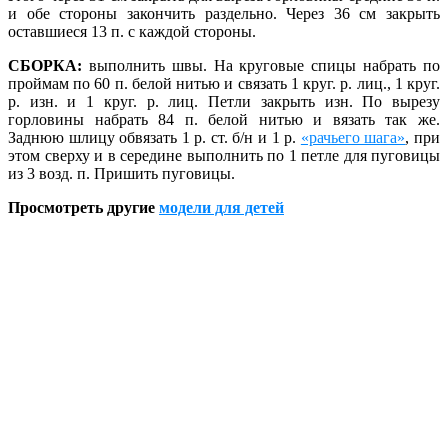
и обе стороны закончить раздельно. Че­рез 36 см закрыть
оставшиеся 13 п. с каж­дой стороны.
СБОРКА:
выполнить швы. На круговые спи­цы набрать по
проймам по 60 п. белой ни­тью и связать 1 круг. р. лиц., 1 круг.
р. изн. и 1 круг. р. лиц. Петли закрыть изн. По вырезу
горловины набрать 84 п. белой нитью и вя­зать так же.
Заднюю шлицу обвязать 1 р. ст. б/н и 1 р.
«рачьего шага»
, при
этом сверху и в середине выполнить по 1 петле для пуго­вицы
из 3 возд. п. Пришить пуговицы.
Просмотреть другие
модели для детей