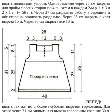
вя­зать полосатым узором. Одновременно че­рез 25 см закрыть
для пройм с обеих сто­рон по 4 п.. затем в каждом 2-м р. 1 х 3 и
2 х 1 п. (= 56 п.). Через 27 см разделить работу в середине и
обе стороны закончить раз­дельно. Через 35 см закрыть с края
выреза 15 п. Через 36 см закрыть все 13 п.
ПЕРЕД:
вязать так же, но с более глубоким вырезом горловины. Для
этого через 31 см закрыть для выреза горловины средние 30 п.