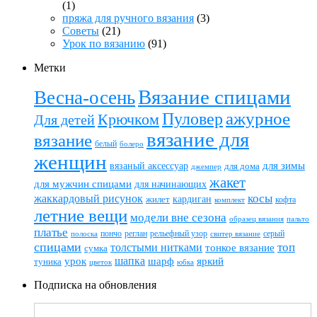
(1)
пряжа для ручного вязания
(3)
Советы
(21)
Урок по вязанию
(91)
Метки
Вязание спицами
Весна-осень
ажурное
Пуловер
Крючком
Для детей
вязание для
вязание
белый
болеро
женщин
вязаный аксессуар
для зимы
для дома
джемпер
жакет
для мужчин спицами
для начинающих
жаккардовый рисунок
косы
кардиган
жилет
комплект
кофта
летние вещи
модели вне сезона
пальто
образец вязания
платье
пончо
реглан
рельефный узор
серый
полоска
свитер вязание
спицами
топ
толстыми нитками
тонкое вязание
сумка
шапка
шарф
яркий
урок
туника
цветок
юбка
Подписка на обновления