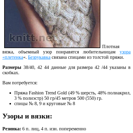
Плотная
вязка, объемный узор понравятся любительницам
узора
«плетенка
«.
Безрукавка
связана спицами из толстой пряжи.
Размеры
38/40, 42 44 данные для размера 42 /44 указаны в
скобках.
Вам потребуется:
Пряжа
Fashion Trend Gold (49 % шерсть, 48% полиакрил,
3 % полиэстр) 50 гр/45 метров 500 (550) гр.
спицы № 8, 9 и круговые № 8
Узоры и вязки:
Резинка:
6 п. лиц, 4 п. изн. попеременно