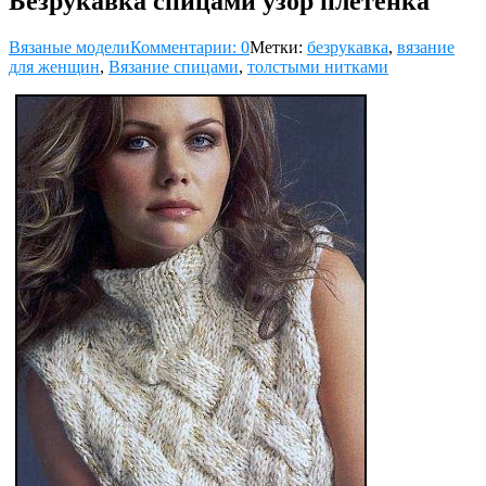
Безрукавка спицами узор плетенка
Вязаные модели
Комментарии: 0
Метки:
безрукавка
,
вязание
для женщин
,
Вязание спицами
,
толстыми нитками