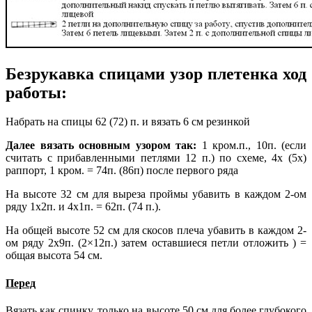
Безрукавка спицами узор плетенка ход
работы:
Набрать на спицы 62 (72) п. и вязать 6 см резинкой
Далее вязать основным узором так:
1 кром.п., 10п. (если
считать с прибавленными петлями 12 п.) по схеме, 4х (5х)
раппорт, 1 кром. = 74п. (86п) после первого ряда
На высоте 32 см для выреза проймы убавить в каждом 2-ом
ряду 1х2п. и 4х1п. = 62п. (74 п.).
На общей высоте 52 см для скосов плеча убавить в каждом 2-
ом ряду 2х9п. (2×12п.) затем оставшиеся петли отложить ) =
общая высота 54 см.
Перед
Вязать как спинку, только на высоте 50 см для более глубокого