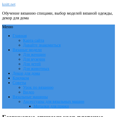
knitt.net
Обучение вязанию спицами, выбор моделей вязаной одежды,
декор для дома
Меню
Главная
Карта сайта
Давайте знакомиться
Вязаные модели
Для женщин
Для мужчин
Для детей
Для животных
Декор для дома
Крючком
Советы
Урок по вязанию
Видео
Вязальные машины
Аксессуары для вязальных машин
Моталки для пряжи