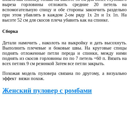
выреза горловины отложить средние 20 петель на
вспомогательную спицу и обе стороны закончить раздельно
при этом убавлять в каждом 2-ом ряду 1х 2п и 1х 1п. На
высоте 52 см для скосов плеча убавить как на спинке.
Сборка
Детали намочить , наколоть на выкройку и дать высохнуть.
Выполнить плечевые и боковые швы.
На круговые спицы
поднять отложенные петли переда и спинки, между ними
поднять из скосов горловины по по 7 петель =60 п. Вязать на
всех петлях 9 см резинкой Затем все петли закрыть.
Похожая модель пуловера связана по другому, а визуально
эффект вязки похож.
Женский пуловер с ромбами