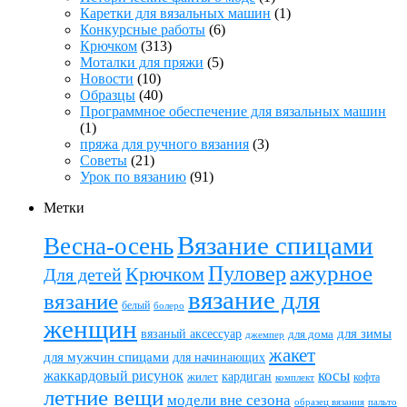
Каретки для вязальных машин
(1)
Конкурсные работы
(6)
Крючком
(313)
Моталки для пряжи
(5)
Новости
(10)
Образцы
(40)
Программное обеспечение для вязальных машин
(1)
пряжа для ручного вязания
(3)
Советы
(21)
Урок по вязанию
(91)
Метки
Вязание спицами
Весна-осень
ажурное
Пуловер
Крючком
Для детей
вязание для
вязание
белый
болеро
женщин
вязаный аксессуар
для зимы
для дома
джемпер
жакет
для мужчин спицами
для начинающих
жаккардовый рисунок
косы
кардиган
жилет
комплект
кофта
летние вещи
модели вне сезона
пальто
образец вязания