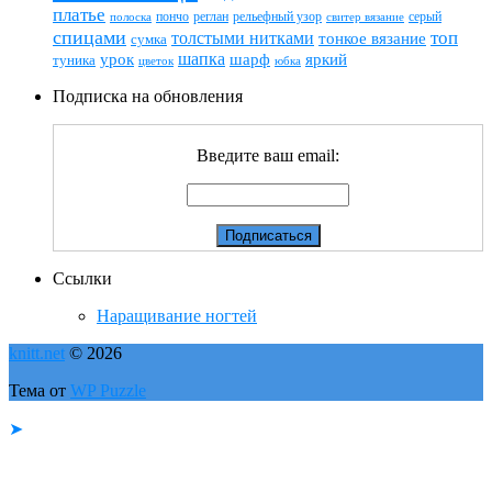
платье
пончо
реглан
рельефный узор
серый
полоска
свитер вязание
спицами
топ
толстыми нитками
тонкое вязание
сумка
шапка
шарф
яркий
урок
туника
цветок
юбка
Подписка на обновления
Введите ваш email:
Ссылки
Наращивание ногтей
knitt.net
© 2026
Тема от
WP Puzzle
➤