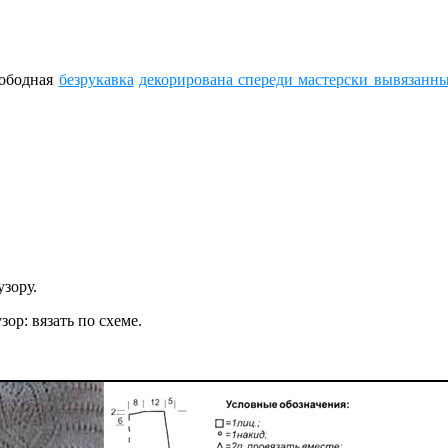
вободная
безрукавка
декорирована спереди мастерски вывязанн
узору.
зор: вязать по схеме.