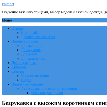
knitt.net
Обучение вязанию спицами, выбор моделей вязаной одежды, де
Меню
Главная
Карта сайта
Давайте знакомиться
Вязаные модели
Для женщин
Для мужчин
Для детей
Для животных
Декор для дома
Крючком
Советы
Урок по вязанию
Видео
Вязальные машины
Аксессуары для вязальных машин
Моталки для пряжи
Безрукавка с высоким воротником спи