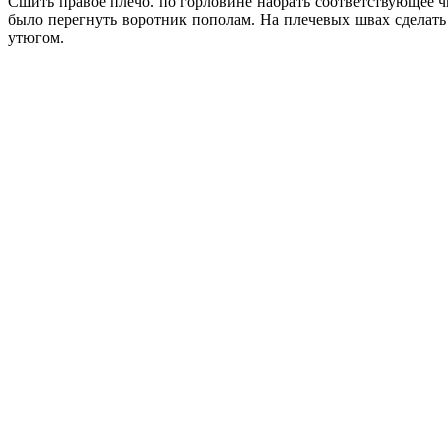
Сшить правое плечо. по горловине набрать соответствующее чис
было перегнуть воротник пополам. На плечевых швах сделать 
утюгом.