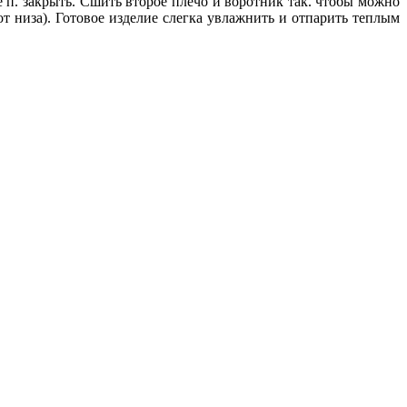
се п. закрыть. Сшить второе плечо и воротник так. чтобы можно
т низа). Готовое изделие слегка увлажнить и отпарить теплым