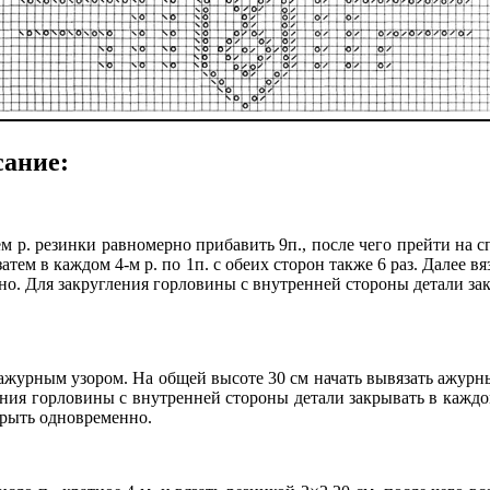
сание:
нем р. резинки равномерно прибавить 9п., после чего прейти на
. затем в каждом 4-м р. по 1п. с обеих сторон также 6 раз. Далее
о. Для закругления горловины с внутренней стороны детали закры
 ажурным узором. На общей высоте 30 см начать вывязать ажурн
ния горловины с внутренней стороны детали закрывать в каждом 2-м
акрыть одновременно.