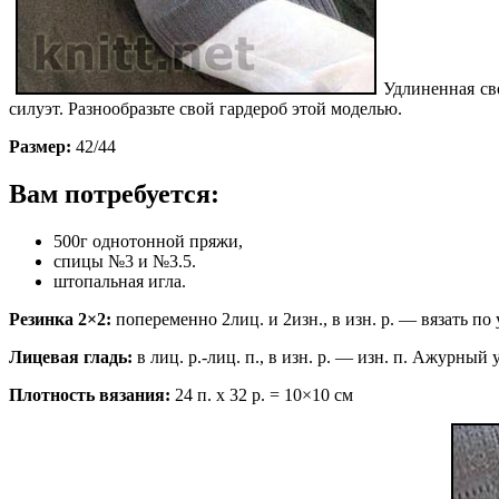
Удлиненная с
силуэт. Разнообразьте свой гардероб этой моделью.
Размер:
42/44
Вам потребуется:
500г однотонной пряжи,
спицы №3 и №3.5.
штопальная игла.
Резинка 2×2:
попеременно 2лиц. и 2изн., в изн. р. — вязать по 
Лицевая гладь:
в лиц. р.-лиц. п., в изн. р. — изн. п. Ажурный у
Плотность вязания:
24 п. х 32 р. = 10×10 см