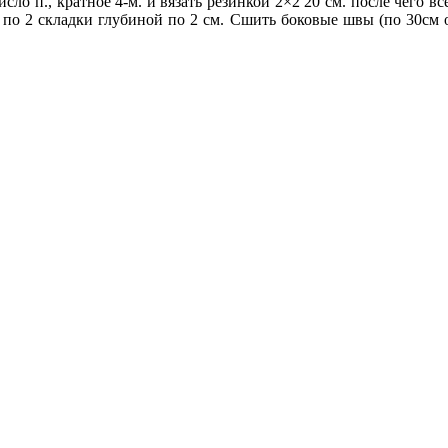
ло п., кратное 4-м. и вязать резинкой 2×2 20 см. после чего в
по 2 складки глубиной по 2 см. Сшить боковые швы (по 30см о