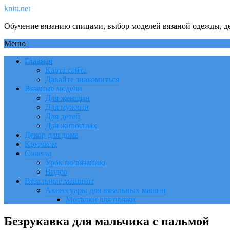
knitt.net
Обучение вязанию спицами, выбор моделей вязаной одежды, де
Меню
Главная
Карта сайта
Давайте знакомиться
Вязаные модели
Для женщин
Для мужчин
Для детей
Для животных
Декор для дома
Крючком
Советы
Урок по вязанию
Видео
Вязальные машины
Аксессуары для вязальных машин
Моталки для пряжи
Безрукавка для мальчика с пальмой