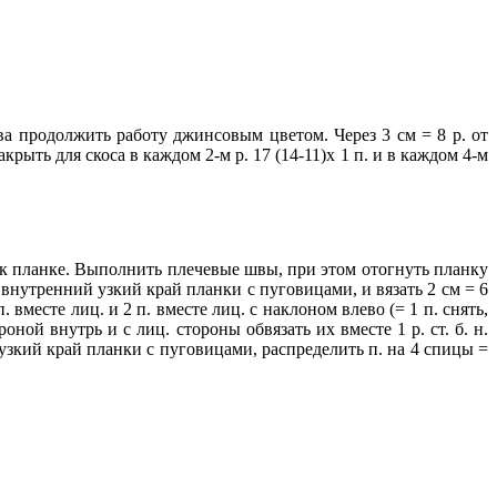
тива продолжить работу джинсовым цветом. Через 3 см = 8 р. от
рыть для скоса в каждом 2-м р. 17 (14-11)х 1 п. и в каждом 4-м
ы к планке. Выполнить плечевые швы, при этом отогнуть планку
внутренний узкий край планки с пуговицами, и вязать 2 см = 6
 вместе лиц. и 2 п. вместе лиц. с наклоном влево (= 1 п. снять,
ной внутрь и с лиц. стороны обвязать их вместе 1 р. ст. б. н.
зкий край планки с пуговицами, распределить п. на 4 спицы =