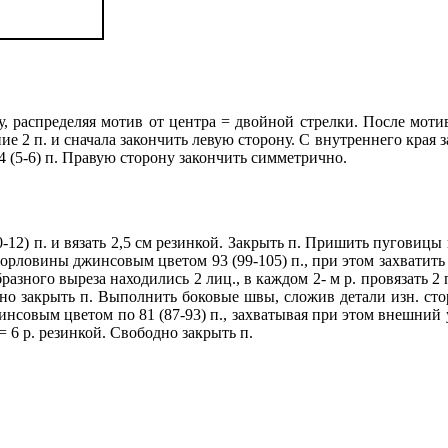
льму, распределяя мотив от центра = двойной стрелки. После мо
 2 п. и сначала закончить левую сторону. С внутреннего края зак
х 4 (5-6) п. Правую сторону закончить симметрично.
-12) п. и вязать 2,5 см резинкой. Закрыть п. Пришить пуговиц
горловины джинсовым цветом 93 (99-105) п., при этом захватить 
разного выреза находились 2 лиц., в каждом 2- м р. провязать 2 п.
одно закрыть п. Выполнить боковые швы, сложив детали изн. сторо
нсовым цветом по 81 (87-93) п., захватывая при этом внешний у
 = 6 р. резинкой. Свободно закрыть п.