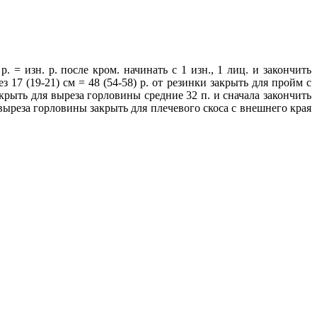
 = изн. р. после кром. начинать с 1 изн., 1 лиц. и закончить
з 17 (19-21) см = 48 (54-58) р. от резинки закрыть для пройм с
 закрыть для выреза горловины средние 32 п. и сначала закончить
а выреза горловины закрыть для плечевого скоса с внешнего края