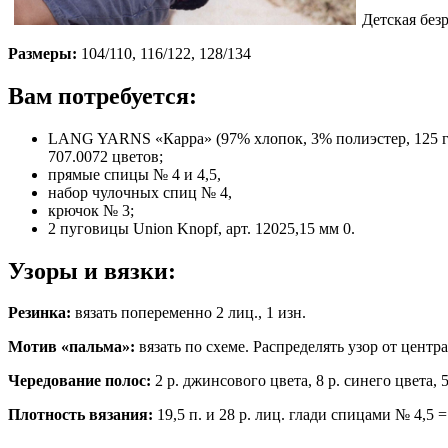
Детская без
Размеры:
104/110, 116/122, 128/134
Вам потребуется:
LANG YARNS «Карра» (97% хлопок, 3% полиэстер, 125 г/50
707.0072 цветов;
прямые спицы № 4 и 4,5,
набор чулочных спиц № 4,
крючок № 3;
2 пуговицы Union Knopf, арт. 12025,15 мм 0.
Узоры и вязки:
Резинка:
вязать попеременно 2 лиц., 1 изн.
Мотив «пальма»:
вязать по схеме. Распределять узор от центр
Чередование полос:
2 р. джинсового цвета, 8 р. синего цвета, 
Плотность вязания:
19,5 п. и 28 р. лиц. глади спицами № 4,5 =