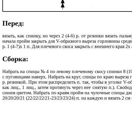
Перед:
вязать, как спинку, но через 2 (4-6) р. от резинки вязать па
начала пройм закрыть для V-образного выреза горловины средние
р. 1 (4-7)х 1 п. Для плечевого скоса закрыть с внешнего края 2
Сборка:
Набрать на спицы № 4 по левому плечевому скосу спинки 8 (10
с пуговицами наверх. Набрать на круг, спицы по краю выреза 
р. резинкой. При этом распределить п. так, чтобы в уголке V-об
как лиц., 1 лиц., затем протянуть через нее снятую п.). Своб
синим цветом. Набрать по краям пройм на чулочные спицы джи
20/20/20/21 (22/22/22/21-23/23/23/24) п. на каждую и вязать 2 см