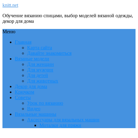
knitt.net
Обучение вязанию спицами, выбор моделей вязаной одежды,
декор для дома
Меню
Главная
Карта сайта
Давайте знакомиться
Вязаные модели
Для женщин
Для мужчин
Для детей
Для животных
Декор для дома
Крючком
Советы
Урок по вязанию
Видео
Вязальные машины
Аксессуары для вязальных машин
Моталки для пряжи