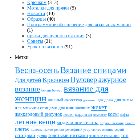
Крючком
(313)
Моталки для пряжи
(5)
Новости
(10)
Образцы
(40)
Программное обеспечение для вязальных машин
(1)
пряжа для ручного вязания
(3)
Советы
(21)
Урок по вязанию
(91)
Метки
Вязание спицами
Весна-осень
ажурное
Пуловер
Крючком
Для детей
вязание для
вязание
белый
болеро
женщин
вязаный аксессуар
для зимы
для дома
джемпер
жакет
для мужчин спицами
для начинающих
жаккардовый рисунок
косы
кардиган
жилет
комплект
кофта
летние вещи
модели вне сезона
пальто
образец вязания
платье
пончо
реглан
рельефный узор
серый
полоска
свитер вязание
спицами
топ
толстыми нитками
тонкое вязание
сумка