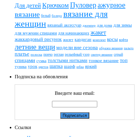
ажурное
Пуловер
Крючком
Для детей
вязание для
вязание
белый
болеро
женщин
вязаный аксессуар
для зимы
для дома
джемпер
жакет
для мужчин спицами
для начинающих
жаккардовый рисунок
косы
кардиган
жилет
комплект
кофта
летние вещи
модели вне сезона
пальто
образец вязания
платье
пончо
реглан
рельефный узор
серый
полоска
свитер вязание
спицами
топ
толстыми нитками
тонкое вязание
сумка
шапка
шарф
яркий
урок
туника
цветок
юбка
Подписка на обновления
Введите ваш email:
Ссылки