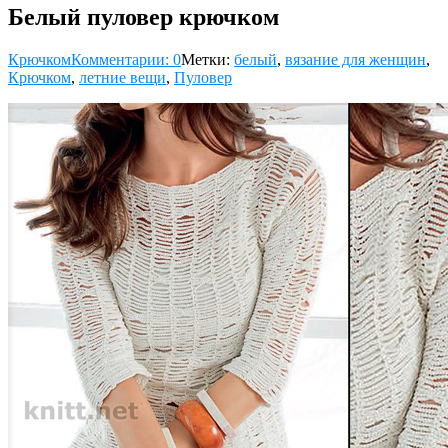
Белый пуловер крючком
Крючком
Комментарии: 0
Метки:
белый
,
вязание для женщин
,
Крючком
,
летние вещи
,
Пуловер