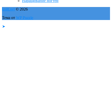
Наращивание ногтей
knitt.net
© 2026
Тема от
WP Puzzle
➤