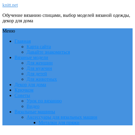
knitt.net
Обучение вязанию спицами, выбор моделей вязаной одежды,
декор для дома
Меню
Главная
Карта сайта
Давайте знакомиться
Вязаные модели
Для женщин
Для мужчин
Для детей
Для животных
Декор для дома
Крючком
Советы
Урок по вязанию
Видео
Вязальные машины
Аксессуары для вязальных машин
Моталки для пряжи