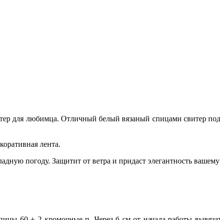
тер для любимца. Отличный белый вязаный спицами свитер под
коративная лента.
адную погоду. Защитит от ветра и придаст элегантность вашем
ицы 60 + 2 кромочные п. Через б см от начала работы вывязат