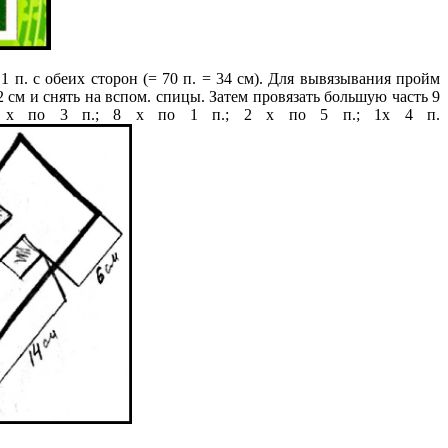
1 п. с обеих сторон (= 70 п. = 34 см). Для вывязывания пройм
12 см и снять на вспом. спицы. Затем провязать большую часть 9
; 2 х по 3 п.; 8 х по 1 п.; 2 х по 5 п.; 1х 4 п.