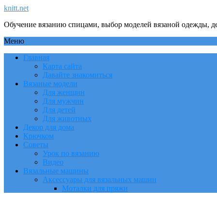
knitt.net
Обучение вязанию спицами, выбор моделей вязаной одежды, де
Меню
Главная
Карта сайта
Давайте знакомиться
Вязаные модели
Для женщин
Для мужчин
Для детей
Для животных
Декор для дома
Крючком
Советы
Урок по вязанию
Видео
Вязальные машины
Аксессуары для вязальных машин
Моталки для пряжи