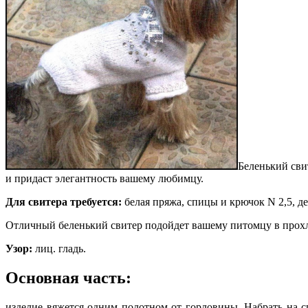
Беленький сви
и придаст элегантность вашему любимцу.
Для свитера требуется:
белая пряжа, спицы и крючок N 2,5, де
Отличный беленький свитер подойдет вашему питомцу в прохл
Узор:
лиц. гладь.
Основная часть:
изделие вяжется одним полотном от горловины. Набрать на сп