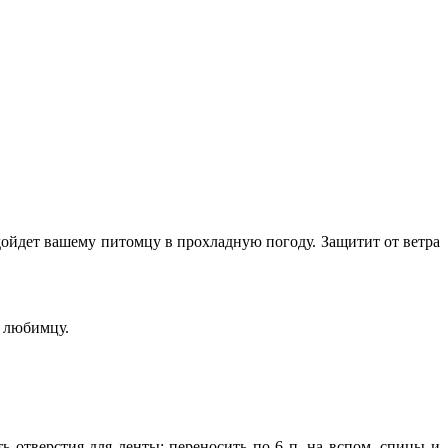
ойдет вашему питомцу в прохладную погоду. Защитит от ветра
у любимцу.
ь отверстия для ленты: переносить по 6 п. на вспом. спицы и