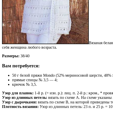
Вязаная бела
себя женщина любого возраста.
Размеры:
38/40
Вам потребуется:
50 г белой пряжи Mondo (52% мериносовой шерсти, 48% хл
прямые спицы № 3,5 — 4;
крючок № 3,5.
Узор для планок:
1-й р. (= изн. р.): лиц. п. 2-й р.: кром., * про
Узор из длинных петель:
вязать по схеме А. На схеме указаны 
Узор с дырочками:
вязать по схеме В, на которой приведены тол
Плотность вязания:
Узор из длинных петель: 23 п. и 25 р. = 10 