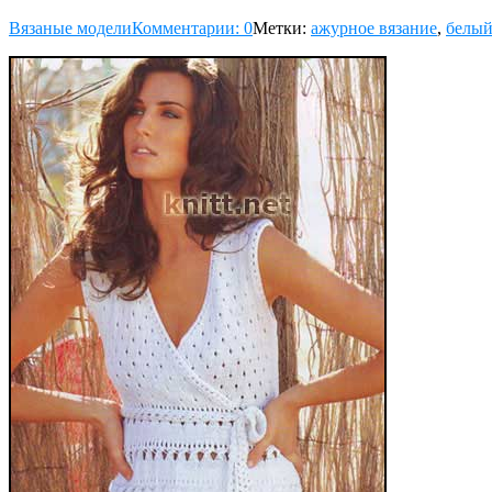
Вязаные модели
Комментарии: 0
Метки:
ажурное вязание
,
белы