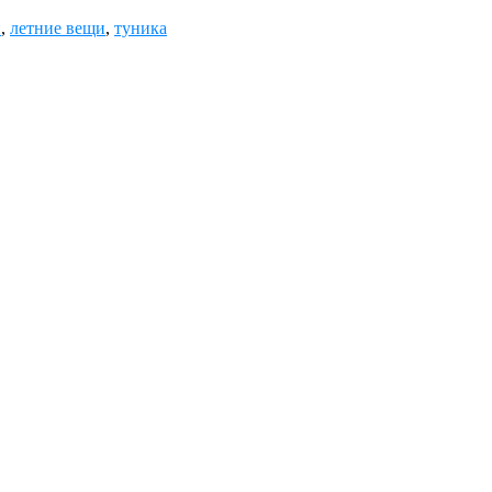
й
,
летние вещи
,
туника