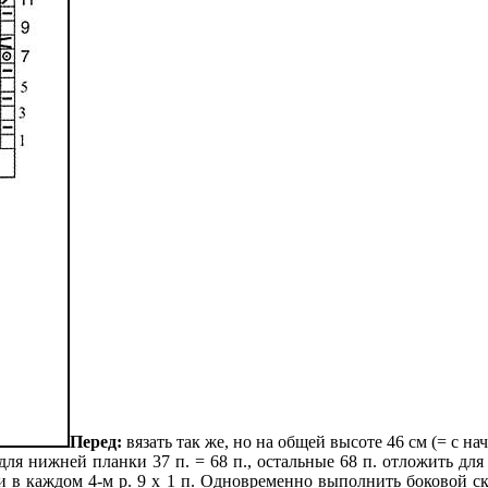
Перед:
вязать так же, но на общей высоте 46 см (= с н
ь для нижней планки 37 п. = 68 п., остальные 68 п. отложить дл
п. и в каждом 4-м р. 9 х 1 п. Одновременно выполнить боковой ск