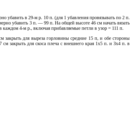
о убавить в 29-м р. 10 п. (для 1 убавления провязывать по 2 п.
омерно убавить 3 п. — 99 п. На общей высоте 46 см начать вязать
 в каждом 4-м р., включая прибавляемые петли в узор = 111 п.
 см закрыть для выреза горловины средние 15 п, и обе стороны
 см закрыть для скоса плеча с внешнего края 1х5 п. и Зх4 п. в