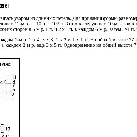
ние:
м вязать узором из длинных петель. Для придания формы равномерн
следующем 12-м р. — 10 п. = 102 п. Затем в следующем 10-м р. равн
еих сторон в 5-м р. 1 п. и 2 х 1 п, в каждом 6-м р., затем 3×1 п.
ждом 2-м р. 1 х 4, 3 х 3, 1 х 2 и 1 х 1 п. На общей высоте 77
 в каждом 2-м р. еще 3 х 5 п. Одновременно на общей высоте 77