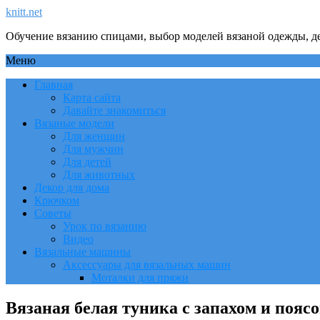
knitt.net
Обучение вязанию спицами, выбор моделей вязаной одежды, де
Меню
Главная
Карта сайта
Давайте знакомиться
Вязаные модели
Для женщин
Для мужчин
Для детей
Для животных
Декор для дома
Крючком
Советы
Урок по вязанию
Видео
Вязальные машины
Аксессуары для вязальных машин
Моталки для пряжи
Вязаная белая туника с запахом и пояс