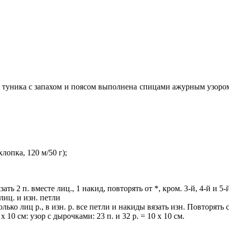
я туника с запахом и поясом выполнена спицами ажурным узором
опка, 120 м/50 г);
вязать 2 п. вместе лиц., 1 накид, повторять от *, кром. 3-й, 4-й и 5-й
лиц. и изн. петли
ько лиц р., в изн. р. все петли и накиды вязать изн. Повторять с
х 10 см: узор с дырочками: 23 п. и 32 р. = 10 х 10 см.