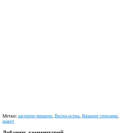
Метки:
ажурное вязание
,
Весна-осень
,
Вязание спицами
,
жакет
Добавить комментарий