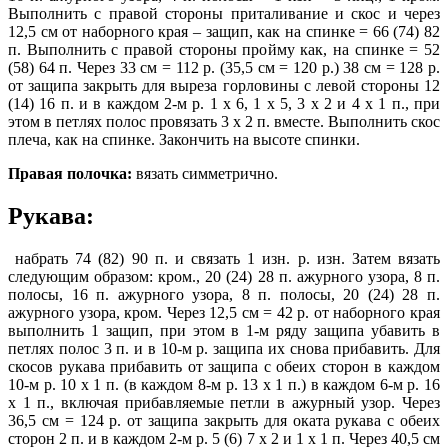
Выполнить с правой стороны приталивание и скос и через
12,5 см от наборного края – защип, как на спинке = 66 (74) 82
п. Выполнить с правой стороны пройму как, на спинке = 52
(58) 64 п. Через 33 см = 112 р. (35,5 см = 120 р.) 38 см = 128 р.
от защипа закрыть для выреза горловины с левой стороны 12
(14) 16 п. и в каждом 2-м р. 1 х 6, 1 х 5, 3 х 2 и 4 х 1 п., при
этом в петлях полос провязать 3 х 2 п. вместе. Выполнить скос
плеча, как на спинке. Закончить на высоте спинки.
Правая полочка:
вязать симметрично.
Рукава:
набрать 74 (82) 90 п. и связать 1 изн. р. изн. Затем вязать
следующим образом: кром., 20 (24) 28 п. ажурного узора, 8 п.
полосы, 16 п. ажурного узора, 8 п. полосы, 20 (24) 28 п.
ажурного узора, кром. Через 12,5 см = 42 р. от наборного края
выполнить 1 защип, при этом в 1-м ряду защипа убавить в
петлях полос 3 п. и в 10-м р. защипа их снова прибавить. Для
скосов рукава прибавить от защипа с обеих сторон в каждом
10-м р. 10 х 1 п. (в каждом 8-м р. 13 х 1 п.) в каждом 6-м р. 16
х 1 п., включая прибавляемые петли в ажурный узор. Через
36,5 см = 124 р. от защипа закрыть для оката рукава с обеих
сторон 2 п. и в каждом 2-м р. 5 (6) 7 х 2 и 1 х 1 п. Через 40,5 см