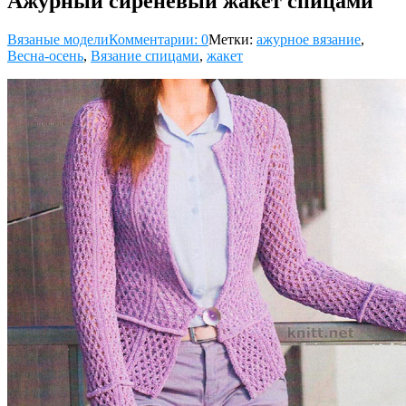
Ажурный сиреневый жакет спицами
Вязаные модели
Комментарии: 0
Метки:
ажурное вязание
,
Весна-осень
,
Вязание спицами
,
жакет