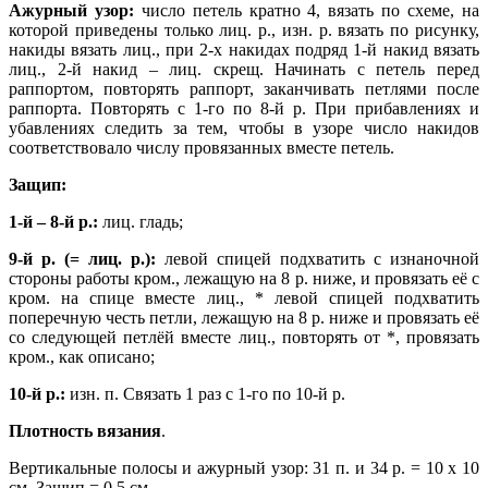
Ажурный узор:
число петель кратно 4, вязать по схеме, на
которой приведены только лиц. р., изн. р. вязать по рисунку,
накиды вязать лиц., при 2-х накидах подряд 1-й накид вязать
лиц., 2-й накид – лиц. скрещ. Начинать с петель перед
раппортом, повторять раппорт, заканчивать петлями после
раппорта. Повторять с 1-го по 8-й р. При прибавлениях и
убавлениях следить за тем, чтобы в узоре число накидов
соответствовало числу провязанных вместе петель.
Защип:
1-й – 8-й р.:
лиц. гладь;
9-й р. (= лиц. р.):
левой спицей подхватить с изнаночной
стороны работы кром., лежащую на 8 р. ниже, и провязать её с
кром. на спице вместе лиц., * левой спицей подхватить
поперечную честь петли, лежащую на 8 р. ниже и провязать её
со следующей петлёй вместе лиц., повторять от *, провязать
кром., как описано;
10-й р.:
изн. п. Связать 1 раз с 1-го по 10-й р.
Плотность вязания
.
Вертикальные полосы и ажурный узор: 31 п. и 34 р. = 10 х 10
см. Защип = 0,5 см.