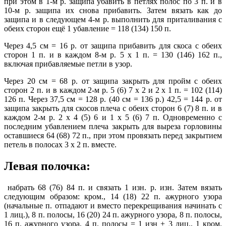
при этом в 1-м р. защипа убавить в петлях полос по 3 п. и в
10-м р. защипа их снова прибавить. Затем вязать как до
защипа и в следующем 4-м р. выполнить для приталивания с
обеих сторон ещё 1 убавление = 118 (134) 150 п.
Через 4,5 см = 16 р. от защипа прибавить для скоса с обеих
сторон 1 п. и в каждом 8-м р. 5 х 1 п. = 130 (146) 162 п.,
включая прибавляемые петли в узор.
Через 20 см = 68 р. от защипа закрыть для пройм с обеих
сторон 2 п. и в каждом 2-м р. 5 (6) 7 х 2 и 2 х 1 п. = 102 (114)
126 п. Через 37,5 см = 128 р. (40 см = 136 р.) 42,5 = 144 р. от
защипа закрыть для скосов плеча с обеих сторон 6 (7) 8 п. и в
каждом 2-м р. 2 х 4 (5) 6 и 1 х 5 (6) 7 п. Одновременно с
последним убавлением плеча закрыть для выреза горловины
оставшиеся 64 (68) 72 п., при этом провязать перед закрытием
петель в полосах 3 х 2 п. вместе.
Левая полочка:
набрать 68 (76) 84 п. и связать 1 изн. р. изн. Затем вязать
следующим образом: кром., 14 (18) 22 п. ажурного узора
(начальные п. отпадают и вместо перекрещивания начинать с
1 лиц.), 8 п. полосы, 16 (20) 24 п. ажурного узора, 8 п. полосы,
16 п. ажурного узора, 4 п. полосы = 1 изн + 3 лиц., 1 кром.