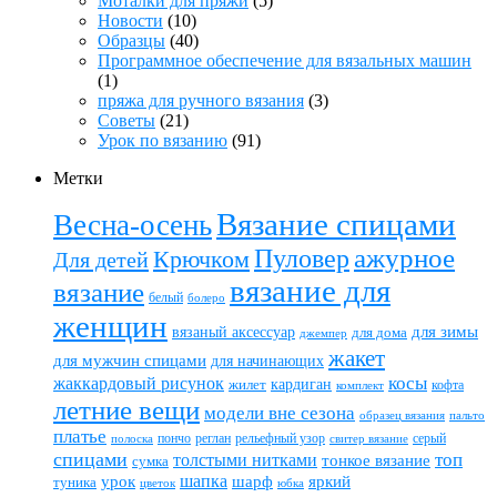
Моталки для пряжи
(5)
Новости
(10)
Образцы
(40)
Программное обеспечение для вязальных машин
(1)
пряжа для ручного вязания
(3)
Советы
(21)
Урок по вязанию
(91)
Метки
Вязание спицами
Весна-осень
ажурное
Пуловер
Крючком
Для детей
вязание для
вязание
белый
болеро
женщин
вязаный аксессуар
для зимы
для дома
джемпер
жакет
для мужчин спицами
для начинающих
жаккардовый рисунок
косы
кардиган
жилет
комплект
кофта
летние вещи
модели вне сезона
пальто
образец вязания
платье
пончо
реглан
рельефный узор
серый
полоска
свитер вязание
спицами
топ
толстыми нитками
тонкое вязание
сумка
шапка
шарф
яркий
урок
туника
цветок
юбка