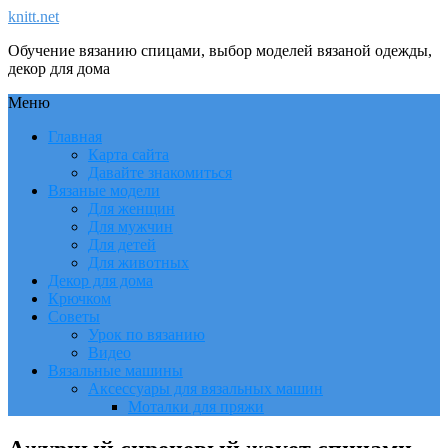
knitt.net
Обучение вязанию спицами, выбор моделей вязаной одежды,
декор для дома
Меню
Главная
Карта сайта
Давайте знакомиться
Вязаные модели
Для женщин
Для мужчин
Для детей
Для животных
Декор для дома
Крючком
Советы
Урок по вязанию
Видео
Вязальные машины
Аксессуары для вязальных машин
Моталки для пряжи