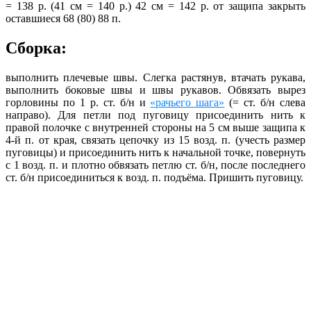
= 138 р. (41 см = 140 р.) 42 см = 142 р. от защипа закрыть
оставшиеся 68 (80) 88 п.
Сборка:
выполнить плечевые швы. Слегка растянув, втачать рукава,
выполнить боковые швы и швы рукавов. Обвязать вырез
горловины по 1 р. ст. б/н и
«рачьего шага»
(= ст. б/н слева
направо). Для петли под пуговицу присоединить нить к
правой полочке с внутренней стороны на 5 см выше защипа к
4-й п. от края, связать цепочку из 15 возд. п. (учесть размер
пуговицы) и присоединить нить к начальной точке, повернуть
с 1 возд. п. и плотно обвязать петлю ст. б/н, после последнего
ст. б/н присоединиться к возд. п. подъёма. Пришить пуговицу.