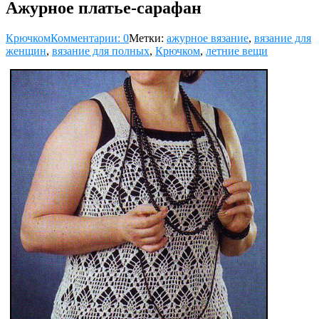
Ажурное платье-сарафан
Крючком
Комментарии: 0
Метки:
ажурное вязание
,
вязание для
женщин
,
вязание для полных
,
Крючком
,
летние вещи