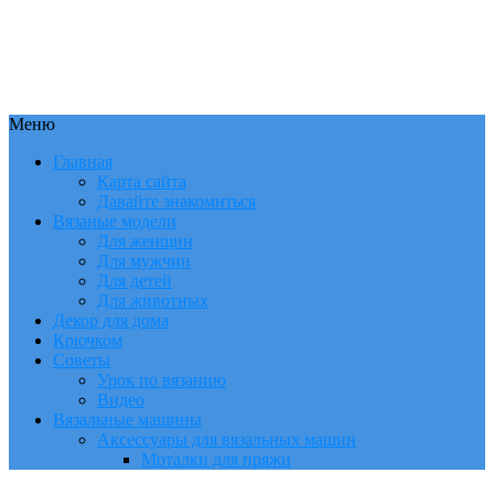
Меню
Главная
Карта сайта
Давайте знакомиться
Вязаные модели
Для женщин
Для мужчин
Для детей
Для животных
Декор для дома
Крючком
Советы
Урок по вязанию
Видео
Вязальные машины
Аксессуары для вязальных машин
Моталки для пряжи