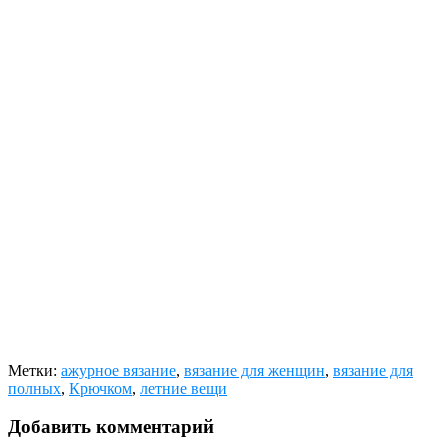
Метки:
ажурное вязание
,
вязание для женщин
,
вязание для
полных
,
Крючком
,
летние вещи
Добавить комментарий