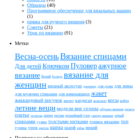
Образцы
(40)
Программное обеспечение для вязальных машин
(1)
пряжа для ручного вязания
(3)
Советы
(21)
Урок по вязанию
(91)
Метки
Вязание спицами
Весна-осень
ажурное
Пуловер
Крючком
Для детей
вязание для
вязание
белый
болеро
женщин
вязаный аксессуар
для зимы
для дома
джемпер
жакет
для мужчин спицами
для начинающих
жаккардовый рисунок
косы
кардиган
жилет
комплект
кофта
летние вещи
модели вне сезона
пальто
образец вязания
платье
пончо
реглан
рельефный узор
серый
полоска
свитер вязание
спицами
топ
толстыми нитками
тонкое вязание
сумка
шапка
шарф
яркий
урок
туника
цветок
юбка
Подписка на обновления