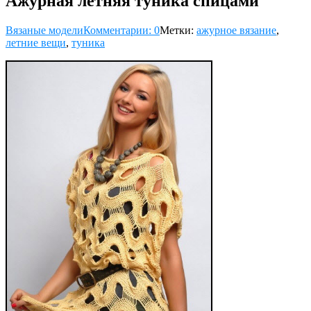
Ажурная летняя туника спицами
Вязаные модели
Комментарии: 0
Метки:
ажурное вязание
,
летние вещи
,
туника