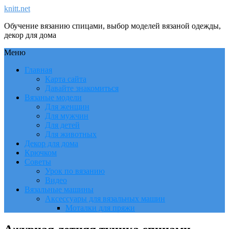
knitt.net
Обучение вязанию спицами, выбор моделей вязаной одежды,
декор для дома
Меню
Главная
Карта сайта
Давайте знакомиться
Вязаные модели
Для женщин
Для мужчин
Для детей
Для животных
Декор для дома
Крючком
Советы
Урок по вязанию
Видео
Вязальные машины
Аксессуары для вязальных машин
Моталки для пряжи