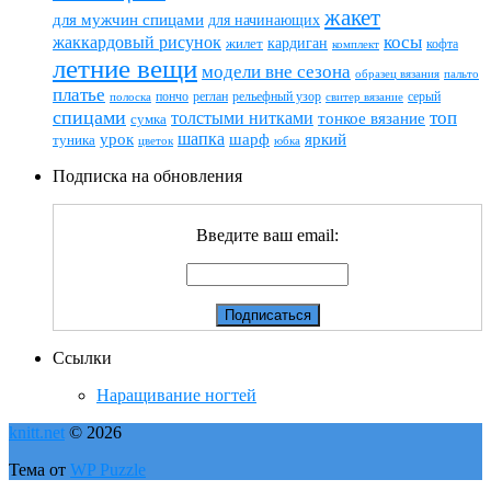
жакет
для мужчин спицами
для начинающих
жаккардовый рисунок
косы
кардиган
жилет
комплект
кофта
летние вещи
модели вне сезона
пальто
образец вязания
платье
пончо
реглан
рельефный узор
серый
полоска
свитер вязание
спицами
топ
толстыми нитками
тонкое вязание
сумка
шапка
шарф
яркий
урок
туника
цветок
юбка
Подписка на обновления
Введите ваш email:
Ссылки
Наращивание ногтей
knitt.net
© 2026
Тема от
WP Puzzle