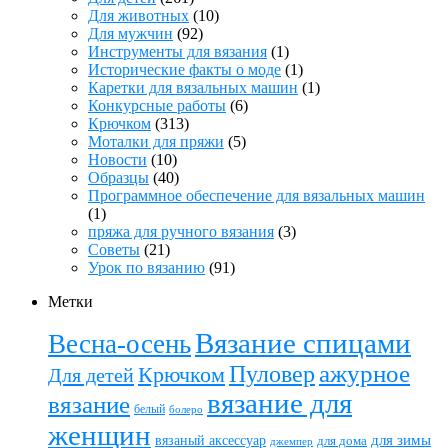
Для животных
(10)
Для мужчин
(92)
Инструменты для вязания
(1)
Исторические факты о моде
(1)
Каретки для вязальных машин
(1)
Конкурсные работы
(6)
Крючком
(313)
Моталки для пряжи
(5)
Новости
(10)
Образцы
(40)
Программное обеспечение для вязальных машин
(1)
пряжа для ручного вязания
(3)
Советы
(21)
Урок по вязанию
(91)
Метки
Вязание спицами
Весна-осень
ажурное
Пуловер
Крючком
Для детей
вязание для
вязание
белый
болеро
женщин
вязаный аксессуар
для зимы
для дома
джемпер