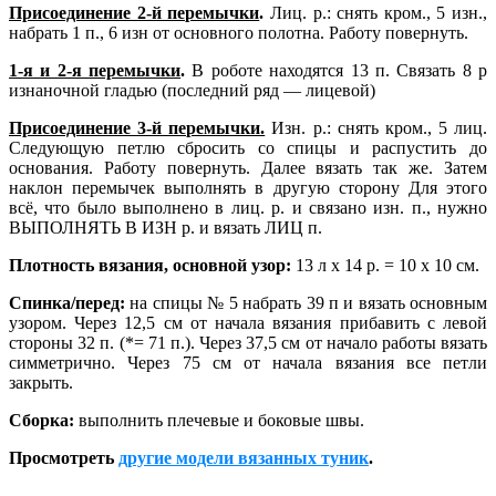
Присоединение 2-й перемычки
.
Лиц. р.: снять кром., 5 изн.,
набрать 1 п., 6 изн от основного полотна. Работу повернуть.
1-я и 2-я перемычки
.
В роботе находятся 13 п. Связать 8 р
изнаночной гладью (последний ряд — лицевой)
Присоединение 3-й перемычки.
Изн. р.: снять кром., 5 лиц.
Следующую петлю сбросить со спицы и распустить до
основания. Работу повернуть. Далее вязать так же. Затем
наклон перемычек выполнять в другую сторону Для этого
всё, что было выполнено в лиц. р. и связано изн. п., нужно
ВЫПОЛНЯТЬ В ИЗН р. и вязать ЛИЦ п.
Плотность вязания, основной узор:
13 л х 14 р. = 10 х 10 см.
Спинка/перед:
на спицы № 5 набрать 39 п и вязать основным
узором. Через 12,5 см от начала вязания прибавить с левой
стороны 32 п. (*= 71 п.). Через 37,5 см от начало работы вязать
симметрично. Через 75 см от начала вязания все петли
закрыть.
Сборка:
выполнить плечевые и боковые швы.
Просмотреть
другие модели вязанных туник
.