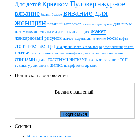
ажурное
Пуловер
Крючком
Для детей
вязание для
вязание
белый
болеро
женщин
вязаный аксессуар
для зимы
для дома
джемпер
жакет
для мужчин спицами
для начинающих
жаккардовый рисунок
косы
кардиган
жилет
комплект
кофта
летние вещи
модели вне сезона
пальто
образец вязания
платье
пончо
реглан
рельефный узор
серый
полоска
свитер вязание
спицами
топ
толстыми нитками
тонкое вязание
сумка
шапка
шарф
яркий
урок
туника
цветок
юбка
Подписка на обновления
Введите ваш email:
Ссылки
Наращивание ногтей