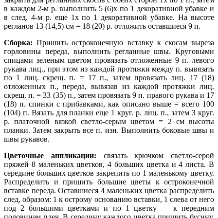
в каждом 2-м р. выполнить 5 (6)х по 1 декоративной убавке и
в след. 4-м р. еще 1х по 1 декоративной убавке. На высоте
регланов 13 (14,5) см = 18 (20) р. отложить оставшиеся 9 п.
Сборка:
Пришить остроконечную вставку к скосам выреза
горловины переда, выполнить регланные швы. Круговыми
спицами зеленым цветом провязать отложенные 9 п. левого
рукава лиц., при этом из каждой протяжки между п. вывязать
по 1 лиц. скрещ. п. = 17 п., затем провязать лиц. 17 (18)
отложенных п., переда, вывязав из каждой протяжки лиц.
скрещ. п. = 33 (35) п., затем провязать 9 п. правого рукава и 17
(18) п. спинки с прибавками, как описано выше = всего 100
(104) п. Вязать для планки еще 1 круг. р. лиц. п., затем З круг.
р. платочной вязкой светло-серым цветом = 2 см высоты
планки. Затем закрыть все п. изн. Выполнить боковые швы и
швы рукавов.
Цветочные аппликации:
связать крючком светло-серой
пряжей 8 маленьких цветков, 4 больших цветка и 4 листа. В
середине больших цветков закрепить по 1 маленькому цветку.
Распределить и пришить большие цветы к остроконечной
вставке переда. Оставшиеся 4 маленьких цветка распределить
след, образом: 1 к острому основанию вставки, 1 слева от него
под 2 большими цветками и по 1 цветку — к передним
половинам плеч. В середину каждого цветка пришить бусину.