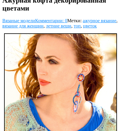
Ажурная кофта декорированная
цветами
Вязаные модели
Комментарии: 0
Метки:
ажурное вязание
,
вязание для женщин
,
летние вещи
,
топ
,
цветок