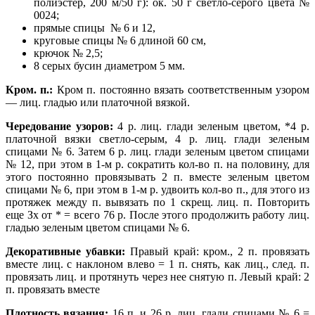
полиэстер, 200 м/50 г): ок. 50 г светло-серого цвета №
0024;
прямые спицы № 6 и 12,
круговые спицы № 6 длиной 60 см,
крючок № 2,5;
8 серых бусин диаметром 5 мм.
Кром. п.:
Кром п. постоянно вязать соответственным узором
— лиц. гладью или платочной вязкой.
Чередование узоров:
4 р. лиц. глади зеленым цветом, *4 р.
платочной вязки светло-серым, 4 р. лиц. глади зеленым
спицами № 6. Затем 6 р. лиц. глади зеленым цветом спицами
№ 12, при этом в 1-м р. сократить кол-во п. на половину, для
этого постоянно провязывать 2 п. вместе
зеленым цветом
спицами № 6, при этом в 1-м р. удвоить кол-во п., для этого из
протяжек между п. вывязать по 1 скрещ. лиц. п. Повторить
еще Зх от * = всего 76 р. После этого продолжить работу лиц.
гладью зеленым цветом спицами № 6.
Декоративные убавки:
Правый
край: кром., 2 п. провязать
вместе лиц. с наклоном влево = 1 п. снять, как лиц., след. п.
провязать лиц. и протянуть через нее снятую п. Левый край: 2
п. провязать вместе
Плотность вязания:
16 п. и 26 р. лиц. глади спицами № 6 =