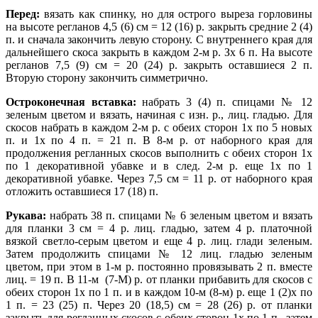
Перед:
вязать как спинку, но для острого выреза горловины
на высоте регланов 4,5 (6) см = 12 (16) р. закрыть средние 2 (4)
п. и сначала закончить левую сторону. С внутреннего края для
дальнейшего скоса закрыть в каждом 2-м р. Зх 6 п. На высоте
регланов 7,5 (9) см = 20 (24) р. закрыть оставшиеся 2 п.
Вторую сторону закончить симметрично.
Остроконечная вставка:
набрать 3 (4) п. спицами № 12
зеленым цветом и вязать, начиная с изн. р., лиц. гладью. Для
скосов набрать в каждом 2-м р. с обеих сторон 1х по 5 новых
п. и 1х по 4 п. = 21 п. В 8-м р. от наборного края для
продолжения регланных скосов выполнить с обеих сторон 1х
по 1 декоративной убавке и в след. 2-м р. еще 1х по 1
декоративной убавке. Через 7,5 см = 11 р. от наборного края
отложить оставшиеся 17 (18) п.
Рукава:
набрать 38 п. спицами № 6 зеленым цветом и вязать
для планки 3 см = 4 р. лиц. гладью, затем 4 р. платочной
вязкой светло-серым цветом и еще 4 р. лиц. глади зеленым.
Затем продолжить спицами № 12 лиц. гладью зеленым
цветом, при этом в 1-м р. постоянно провязывать 2 п. вместе
лиц. = 19 п. В 11-м (7-М) р. от планки прибавить для скосов с
обеих сторон 1х по 1 п. и в каждом 10-м (8-м) р. еще 1 (2)х по
1 п. = 23 (25) п. Через 20 (18,5) см = 28 (26) р. от планки
закрыть для регланных скосов с обеих сторон 1х по 1 п., затем