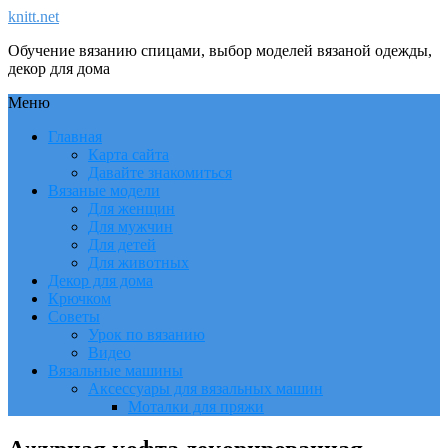
knitt.net
Обучение вязанию спицами, выбор моделей вязаной одежды,
декор для дома
Меню
Главная
Карта сайта
Давайте знакомиться
Вязаные модели
Для женщин
Для мужчин
Для детей
Для животных
Декор для дома
Крючком
Советы
Урок по вязанию
Видео
Вязальные машины
Аксессуары для вязальных машин
Моталки для пряжи