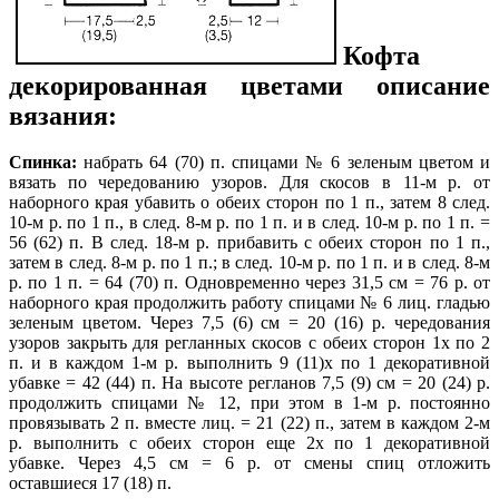
Кофта
декорированная цветами описание
вязания:
Спинка:
набрать 64 (70) п. спицами № 6 зеленым цветом и
вязать по чередованию узоров. Для скосов в 11-м р. от
наборного края убавить о обеих сторон по 1 п., затем 8 след.
10-м р. по 1 п., в след. 8-м р. по 1 п.
и в след. 10-м р. по 1 п. =
56 (62) п. В след. 18-м р. прибавить с обеих сторон по 1 п.,
затем в след. 8-м р. по 1 п.; в след. 10-м р. по 1 п. и в след. 8-м
р. по 1 п. = 64 (70) п. Одновременно через 31,5 см = 76 р. от
наборного края продолжить работу спицами № 6 лиц. гладью
зеленым цветом. Через 7,5 (6) см = 20 (16) р. чередования
узоров закрыть для регланных скосов с обеих сторон 1х по 2
п. и в каждом 1-м р. выполнить 9 (11)х по 1 декоративной
убавке = 42 (44) п. На высоте регланов 7,5 (9) см = 20 (24) р.
продолжить спицами № 12, при этом в 1-м р. постоянно
провязывать 2 п. вместе лиц. = 21 (22) п., затем в каждом 2-м
р. выполнить с обеих сторон еще 2х по 1 декоративной
убавке. Через 4,5 см = 6 р. от смены спиц отложить
оставшиеся 17 (18) п.