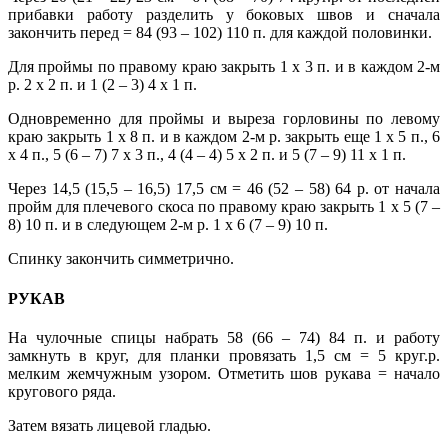
прибавки работу разделить у боковых швов и сначала
закончить перед = 84 (93 – 102) 110 п. для каждой половинки.
Для проймы по правому краю закрыть 1 х 3 п. и в каждом 2-м
р. 2 х 2 п. и 1 (2 – 3) 4 х 1 п.
Одновременно для проймы и выреза горловины по левому
краю закрыть 1 х 8 п. и в каждом 2-м р. закрыть еще 1 х 5 п., 6
х 4 п., 5 (6 – 7) 7 х 3 п., 4 (4 – 4) 5 х 2 п. и 5 (7 – 9) 11 х 1 п.
Через 14,5 (15,5 – 16,5) 17,5 см = 46 (52 – 58) 64 р. от начала
пройм для плечевого скоса по правому краю закрыть 1 х 5 (7 –
8) 10 п. и в следующем 2-м р. 1 х 6 (7 – 9) 10 п.
Спинку закончить симметрично.
РУКАВ
На чулочные спицы набрать 58 (66 – 74) 84 п. и работу
замкнуть в круг, для планки провязать 1,5 см = 5 круг.р.
мелким жемчужным узором. Отметить шов рукава = начало
кругового ряда.
Затем вязать лицевой гладью.