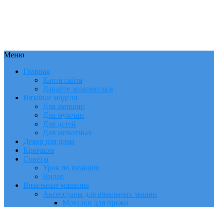
Меню
Главная
Карта сайта
Давайте знакомиться
Вязаные модели
Для женщин
Для мужчин
Для детей
Для животных
Декор для дома
Крючком
Советы
Урок по вязанию
Видео
Вязальные машины
Аксессуары для вязальных машин
Моталки для пряжи