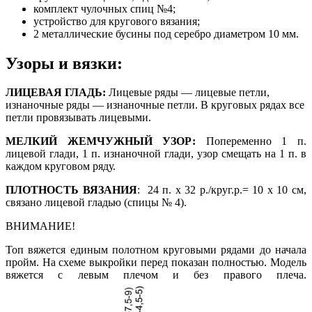
комплект чулочных спиц №4;
устройство для кругового вязания;
2 металлические бусины под серебро диаметром 10 мм.
Узоры и вязки:
ЛИЦЕВАЯ ГЛАДЬ:
Лицевые ряды — лицевые петли,
изнаночные ряды — изнаночные петли. В круговых рядах все
петли провязывать лицевыми.
МЕЛКИЙ ЖЕМЧУЖНЫЙ УЗОР:
Попеременно 1 п.
лицевой глади, 1 п. изнаночной глади, узор смещать на 1 п. в
каждом круговом ряду.
ПЛОТНОСТЬ ВЯЗАНИЯ
: 24 п. х 32 р./круг.р.= 10 х 10 см,
связано лицевой гладью (спицы № 4).
ВНИМАНИЕ!
Топ вяжется единым полотном круговыми рядами до начала
пройм. На схеме выкройки перед показан полностью. Модель
вяжется с левым плечом и без правого плеча.