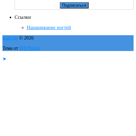
Ссылки
Наращивание ногтей
knitt.net
© 2026
Тема от
WP Puzzle
➤