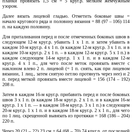
планки провязать 1,5 см = 5 круг.р. мелким жемчужным
узором.
Далее вязать лицевой гладью. Отметить боковые швы =
начало кругового ряда и половину вязания = 88 (97 – 106) 114
п. на каждую половину.
Для приталивания перед и после отмеченных боковых швов в
следующем 12-м круг.р. убавить 1 х 1 п. и затем убавить в
каждом 10-м круг.р. 4 х 1 п. (в каждом 12-м круг.р. 3 х 1 п. и в
каждом 10-м круг.р. 2 х 1 п. – в каждом 12-м круг.р. 5 х 1 п.) в
каждом следующем 14-м круг.р. 1 х 1 п. и в каждом 12-м
круг.р. 4 х 1 п., для чего после меток провязать вместе с
наклоном влево 2 п. лицевой (= 1 п. снять, как при лицевом
вязании, 1 лиц., затем снятую петлю протянуть через нее) и 2
п. перед меткой провязать вместе лицевой = 156 (174 – 192)
208 п.
Затем в каждом 16-м круг.р. прибавить перед и после боковых
швов 3 х 1 п. (в каждом 18-м круг.р. 2 х 1 п. и в каждом 16-м
круг.р. 1 х 1 п. — в каждом 18-м круг.р. 3 х 1 п.) в следующем
20-м круг.р. 1 х 1 п. и в каждом 18-м круг.р. 2 х 1 п., для чего
по 1 лиц. скрещенной вывязать из протяжки = 168 (186 – 204)
220 п.
Через 20 (21 – 22) 23 см = 64 (68 – 70) 74 круг.р. от последней