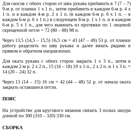
Для скосов с обеих сторон от шва рукава прибавить в 7 (7 – 7)
9-м р. от планки 1 х 1 п., затем прибавить в каждом 6-м р. 4 х
1 п. и в каждом 4-м р. 2 х 1 п. (в каждом 6-м р. 6 х 1 п. – в
каждом 6-м р. 6 х 1 п.) в следующем 8-м р. 1 х 1 п. и в каждом
6-м р. 5 х 1 п., для чего вывязать из протяжки по 1 лицевой
скрещенной петле = 72 (80 – 88) 98 п.
Через 13,5 (14,5 – 15,5) 16,5 см = 43 (47 – 49) 53 р. от планки
работу разделить по шву рукава и далее вязать рядами в
прямом и обратном направлении.
Для оката рукава с обеих сторон закрыть 1 х 3 п., затем в
каждом 2-м р. 2 х 2 п., 15 (16 – 18) 19 х 1 п., 2 х 2 п. и 1 х 3 п. =
14 (20 – 24) 32 п.
Через 13 (14 – 15) 16 см = 42 (44 – 48) 52 р. от начала оката
закрыть оставшиеся петли.
ПОЯС
На устройстве для кругового вязания связать 3 полых шнура
длиной по 300 (310 – 320) 330 см.
СБОРКА