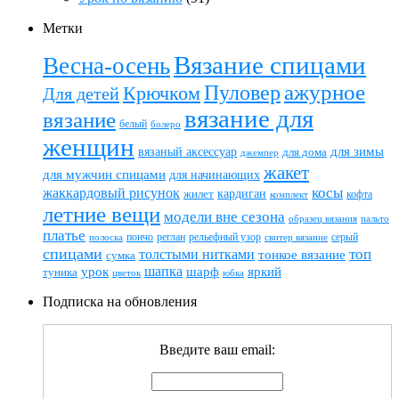
Метки
Вязание спицами
Весна-осень
ажурное
Пуловер
Крючком
Для детей
вязание для
вязание
белый
болеро
женщин
вязаный аксессуар
для зимы
для дома
джемпер
жакет
для мужчин спицами
для начинающих
жаккардовый рисунок
косы
кардиган
жилет
комплект
кофта
летние вещи
модели вне сезона
пальто
образец вязания
платье
пончо
реглан
рельефный узор
серый
полоска
свитер вязание
спицами
топ
толстыми нитками
тонкое вязание
сумка
шапка
шарф
яркий
урок
туника
цветок
юбка
Подписка на обновления
Введите ваш email: