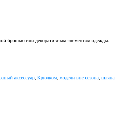
асной брошью или декоративным элементом одежды.
заный аксессуар
,
Крючком
,
модели вне сезона
,
шляпа