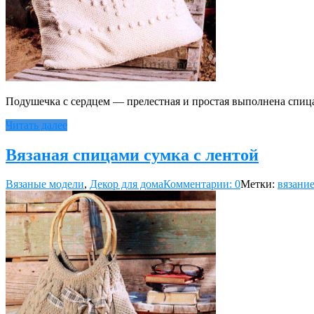
Подушечка с сердцем — прелестная и простая выполнена спица
Читать далее
Вязаная спицами сумка с лентой
Вязаные модели
,
Декор для дома
Комментарии: 0
Метки:
вязани