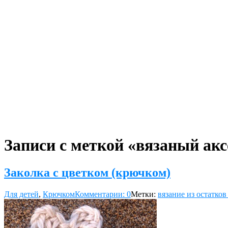
Записи с меткой «вязаный акс
Заколка с цветком (крючком)
Для детей
,
Крючком
Комментарии: 0
Метки:
вязание из остатков