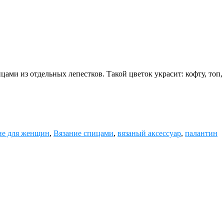
ми из отдельных лепестков. Такой цветок украсит: кофту, топ, 
ие для женщин
,
Вязание спицами
,
вязаный аксессуар
,
палантин