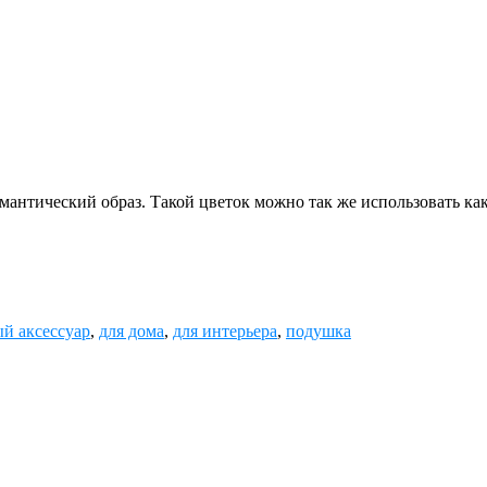
омантический образ. Такой цветок можно так же использовать ка
ый аксессуар
,
для дома
,
для интерьера
,
подушка