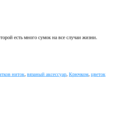
орой есть много сумок на все случаи жизни.
атков ниток
,
вязаный аксессуар
,
Крючком
,
цветок