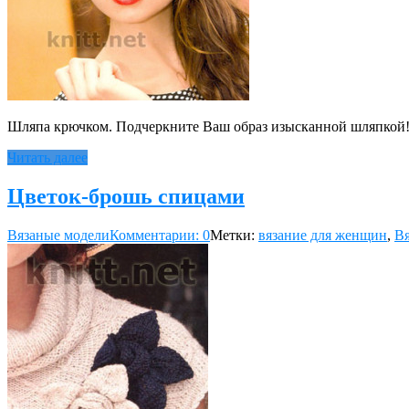
Шляпа крючком. Подчеркните Ваш образ изысканной шляпкой! 
Читать далее
Цветок-брошь спицами
Вязаные модели
Комментарии: 0
Метки:
вязание для женщин
,
Вя