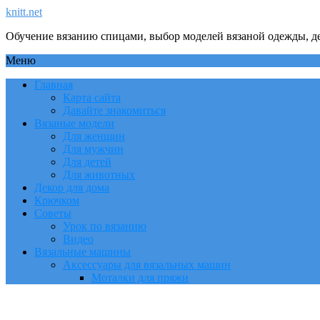
knitt.net
Обучение вязанию спицами, выбор моделей вязаной одежды, де
Меню
Главная
Карта сайта
Давайте знакомиться
Вязаные модели
Для женщин
Для мужчин
Для детей
Для животных
Декор для дома
Крючком
Советы
Урок по вязанию
Видео
Вязальные машины
Аксессуары для вязальных машин
Моталки для пряжи