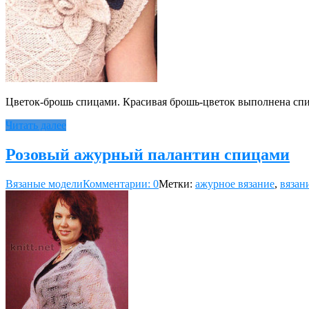
Цветок-брошь спицами. Красивая брошь-цветок выполнена спица
Читать далее
Розовый ажурный палантин спицами
Вязаные модели
Комментарии: 0
Метки:
ажурное вязание
,
вязан