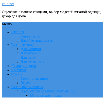
knitt.net
Обучение вязанию спицами, выбор моделей вязаной одежды,
декор для дома
Меню
Главная
Карта сайта
Давайте знакомиться
Вязаные модели
Для женщин
Для мужчин
Для детей
Для животных
Декор для дома
Крючком
Советы
Урок по вязанию
Видео
Вязальные машины
Аксессуары для вязальных машин
Моталки для пряжи