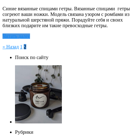
Синие вязанные спицами гетры. Вязанные спицами гетры
согреют ваши ножки. Модель связана узором с ромбами из
натуральной шерстяной пряжи. Порадуйте себя и своих
близких подарите им такие превосходные гетры.
Читать далее
Пагинация
« Назад
1
2
записей
Поиск по сайту
Рубрики