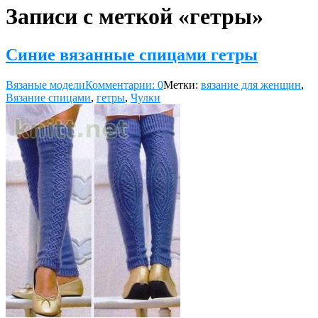
Записи с меткой «гетры»
Синие вязанные спицами гетры
Вязаные модели
Комментарии: 0
Метки:
вязание для женщин
,
Вязание спицами
,
гетры
,
Чулки