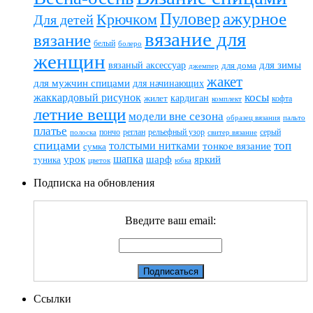
ажурное
Пуловер
Крючком
Для детей
вязание для
вязание
белый
болеро
женщин
вязаный аксессуар
для зимы
для дома
джемпер
жакет
для мужчин спицами
для начинающих
жаккардовый рисунок
косы
кардиган
жилет
комплект
кофта
летние вещи
модели вне сезона
пальто
образец вязания
платье
пончо
реглан
рельефный узор
серый
полоска
свитер вязание
спицами
топ
толстыми нитками
тонкое вязание
сумка
шапка
шарф
яркий
урок
туника
цветок
юбка
Подписка на обновления
Введите ваш email:
Ссылки