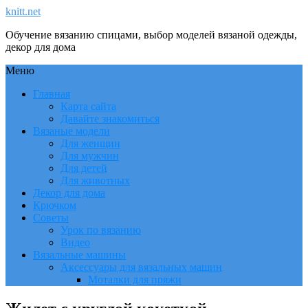
knitt.net
Обучение вязанию спицами, выбор моделей вязаной одежды,
декор для дома
Меню
Главная
Карта сайта
Давайте знакомиться
Вязаные модели
Для женщин
Для мужчин
Для детей
Для животных
Декор для дома
Крючком
Советы
Урок по вязанию
Видео
Вязальные машины
Аксессуары для вязальных машин
Моталки для пряжи