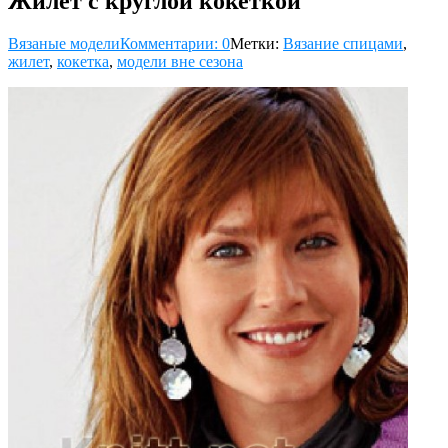
Жилет с круглой кокеткой
Вязаные модели
Комментарии: 0
Метки:
Вязание спицами
,
жилет
,
кокетка
,
модели вне сезона