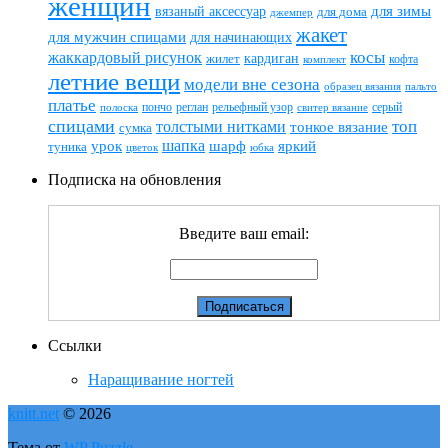
женщин
вязаный аксессуар
для зимы
для дома
джемпер
жакет
для мужчин спицами
для начинающих
жаккардовый рисунок
косы
кардиган
жилет
комплект
кофта
летние вещи
модели вне сезона
пальто
образец вязания
платье
пончо
реглан
рельефный узор
серый
полоска
свитер вязание
спицами
топ
толстыми нитками
тонкое вязание
сумка
шапка
шарф
яркий
урок
туника
цветок
юбка
Подписка на обновления
Введите ваш email:
Ссылки
Наращивание ногтей
knitt.net
© 2026
Тема от
WP Puzzle