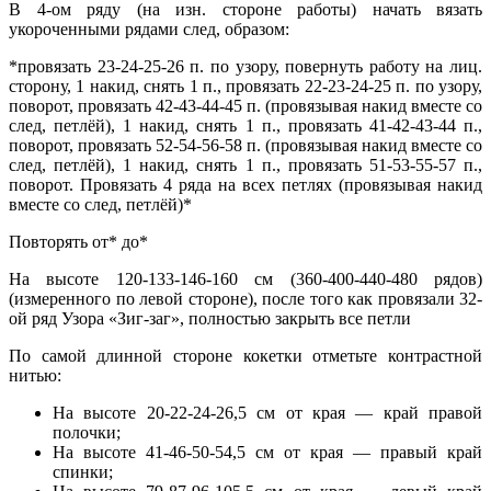
В 4-ом ряду (на изн. стороне работы) начать вязать
укороченными рядами след, образом:
*провязать 23-24-25-26 п. по узору, повернуть работу на лиц.
сторону, 1 накид, снять 1 п., провязать 22-23-24-25 п. по узору,
поворот, провязать 42-43-44-45 п. (провязывая накид вместе со
след, петлёй), 1 накид, снять 1 п., провязать 41-42-43-44 п.,
поворот, провязать 52-54-56-58 п. (провязывая накид вместе со
след, петлёй), 1 накид, снять 1 п., провязать 51-53-55-57 п.,
поворот. Провязать 4 ряда на всех петлях (провязывая накид
вместе со след, петлёй)*
Повторять от* до*
На высоте 120-133-146-160 см (360-400-440-480 рядов)
(измеренного по левой стороне), после того как провязали 32-
ой ряд Узора «Зиг-заг», полностью закрыть все петли
По самой длинной стороне кокетки отметьте контрастной
нитью:
На высоте 20-22-24-26,5 см от края — край правой
полочки;
На высоте 41-46-50-54,5 см от края — правый край
спинки;