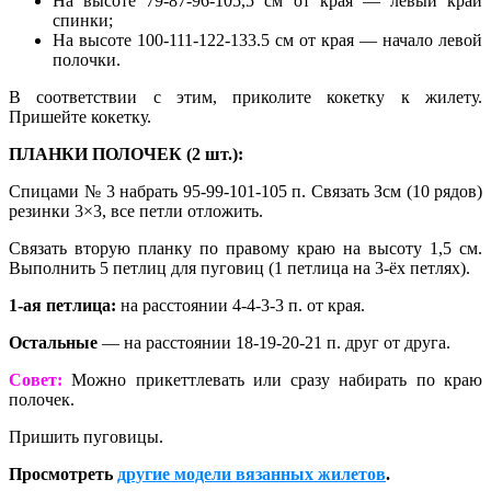
На высоте 79-87-96-105,5 см от края — левый край
спинки;
На высоте 100-111-122-133.5 см от края — начало левой
полочки.
В соответствии с этим, приколите кокетку к жилету.
Пришейте кокетку.
ПЛАНКИ ПОЛОЧЕК (2 шт.):
Спицами № 3 набрать 95-99-101-105 п. Связать Зсм (10 рядов)
резинки 3×3, все петли отложить.
Связать вторую планку по правому краю на высоту 1,5 см.
Выполнить 5 петлиц для пуговиц (1 петлица на 3-ёх петлях).
1-ая петлица:
на расстоянии 4-4-3-3 п. от края.
Остальные
— на расстоянии 18-19-20-21 п. друг от друга.
Совет:
Можно прикеттлевать или сразу набирать по краю
полочек.
Пришить пуговицы.
Просмотреть
другие модели вязанных жилетов
.