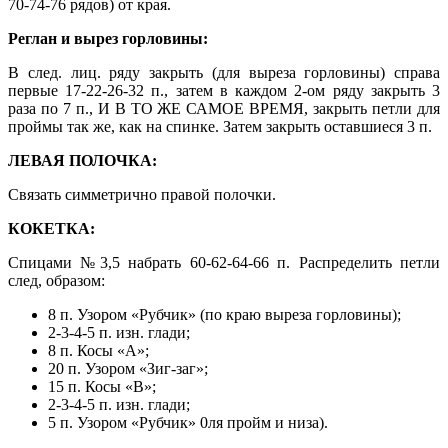
70-74-76 рядов) от края.
Реглан и вырез горловины:
В след. лиц. ряду закрыть (для выреза горловины) справа
первые 17-22-26-32 п., затем в каждом 2-ом ряду закрыть 3
раза по 7 п., И В ТО ЖЕ САМОЕ ВРЕМЯ, закрыть петли для
проймы так же, как на спинке. Затем закрыть оставшиеся 3 п.
ЛЕВАЯ ПОЛОЧКА:
Связать симметрично правой полочки.
КОКЕТКА:
Спицами №3,5 набрать 60-62-64-66 п. Распределить петли
след, образом:
8 п. Узором «Рубчик» (по краю выреза горловины);
2-3-4-5 п. изн. глади;
8 п. Косы «А»;
20 п. Узором «Зиг-заг»;
15 п. Косы «В»;
2-3-4-5 п. изн. глади;
5 п. Узором «Рубчик» 0ля пройм и низа).