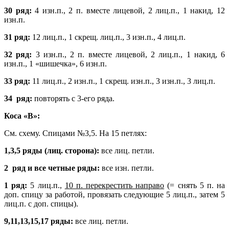
30 ряд:
4 изн.п., 2 п. вместе лицевой, 2 лиц.п., 1 накид, 12
изн.п.
31 ряд:
12 лиц.п., 1 скрещ. лиц.п., 3 изн.п., 4 лиц.п.
32 ряд:
3 изн.п., 2 п. вместе лицевой, 2 лиц.п., 1 накид, 6
изн.п., 1 «шишечка», 6 изн.п.
33 ряд:
11 лиц.п., 2 изн.п., 1 скрещ. изн.п., 3 изн.п., 3 лиц.п.
34 ряд:
повторять с 3-его ряда.
Коса «В»:
См. схему. Спицами №3,5. На 15 петлях:
1,3,5 ряды (лиц. сторона):
все лиц. петли.
2 ряд и все четные ряды:
все изн. петли.
1 ряд:
5 лиц.п.,
10 п. перекрестить направо
(= снять 5 п. на
доп. спицу за работой, провязать следующие 5 лиц.п., затем 5
лиц.п. с доп. спицы).
9,11,13,15,17 ряды:
все лиц. петли.