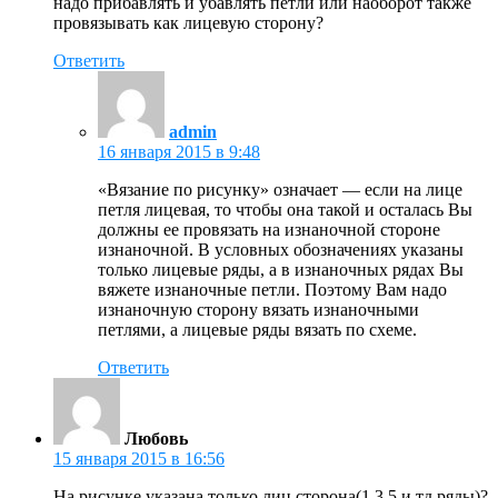
надо прибавлять и убавлять петли или наоборот также
провязывать как лицевую сторону?
Ответить
admin
16 января 2015 в 9:48
«Вязание по рисунку» означает — если на лице
петля лицевая, то чтобы она такой и осталась Вы
должны ее провязать на изнаночной стороне
изнаночной. В условных обозначениях указаны
только лицевые ряды, а в изнаночных рядах Вы
вяжете изнаночные петли. Поэтому Вам надо
изнаночную сторону вязать изнаночными
петлями, а лицевые ряды вязать по схеме.
Ответить
Любовь
15 января 2015 в 16:56
На рисунке указана только лиц сторона(1,3,5 и тд.ряды)?