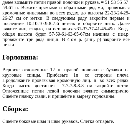
далее возьмите петли правой полочки и рукава. = 51-53-55-57-
59-61 п. Вяжите прямыми и обратными рядами, провязывая
кромочные лицевыми во всех рядах, до высоты 22-23-24-25-
26-27 см от метки. В следующем ряду закройте первые и
последние 10-10-10-9-8-7-6 петель и оборвите нить. Далее
вяжите лиц гладью, на оставшихся31-33-37-41-45-49п. Когда
общая высота будет 57-59-61-63-65-67см начиная с изн.р.
провяжите три ряда лиц.п. В 4-ом р. (лиц. р) закройте все
петли.
Горловина:
Верните отложенные 12 п. правой полочки с булавки на
круговые спицы. Прибавьте 1п. со стороны плеча.
Продолжайте провязывая кромочную лиц. п. во всех рядах.
Когда высота достигнет 7-7-7-8-8-8 см закройте петли.
Отложенные петли левой полочки вяжите симметрично.
Сшейте планку сзади, и пришейте к вырезу горловины.
Сборка:
Сшейте боковые швы и швы рукавов. Слегка отпарьте.