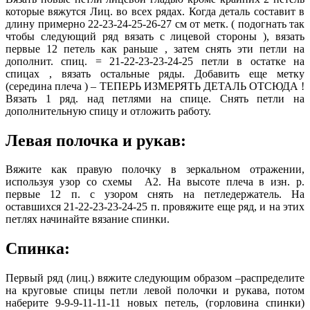
которые вяжутся Лиц. во всех рядах. Когда деталь составит в
длину примерно 22-23-24-25-26-27 см от метк. ( подогнать так
чтобы следующий ряд вязать с лицевой стороны ), вязать
первые 12 петель как раньше , затем снять эти петли на
дополнит. спиц. = 21-22-23-23-24-25 петли в остатке на
спицах , вязать остальные ряды. Добавить еще метку
(середина плеча ) – ТЕПЕРЬ ИЗМЕРЯТЬ ДЕТАЛЬ ОТСЮДА !
Вязать 1 ряд. над петлями на спице. Снять петли на
дополнительную спицу и отложить работу.
Левая полочка и рукав:
Вяжите как правую полочку в зеркальном отражении,
используя узор со схемы А2. На высоте плеча в изн. р.
первые 12 п. с узором снять на петледержатель. На
оставшихся 21-22-23-23-24-25 п. провяжите еще ряд, и на этих
петлях начинайте вязание спинки.
Спинка:
Первый ряд (лиц.) вяжите следующим образом –распределите
на круговые спицы петли левой полочки и рукава, потом
наберите 9-9-9-11-11-11 новых петель, (горловина спинки)