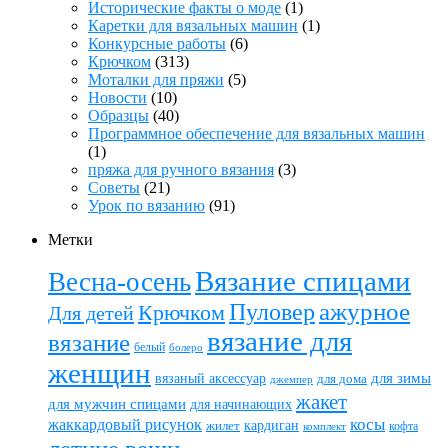
Исторические факты о моде
(1)
Каретки для вязальных машин
(1)
Конкурсные работы
(6)
Крючком
(313)
Моталки для пряжи
(5)
Новости
(10)
Образцы
(40)
Программное обеспечение для вязальных машин
(1)
пряжа для ручного вязания
(3)
Советы
(21)
Урок по вязанию
(91)
Метки
Вязание спицами
Весна-осень
ажурное
Пуловер
Крючком
Для детей
вязание для
вязание
белый
болеро
женщин
вязаный аксессуар
для зимы
для дома
джемпер
жакет
для мужчин спицами
для начинающих
жаккардовый рисунок
косы
кардиган
жилет
комплект
кофта