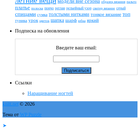
летние вещи
модели вне сезона
пальто
образец вязания
платье
пончо
реглан
рельефный узор
серый
полоска
свитер вязание
спицами
топ
толстыми нитками
тонкое вязание
сумка
шапка
шарф
яркий
урок
туника
цветок
юбка
Подписка на обновления
Введите ваш email:
Ссылки
Наращивание ногтей
knitt.net
© 2026
Тема от
WP Puzzle
➤