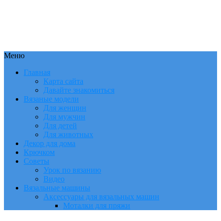
Меню
Главная
Карта сайта
Давайте знакомиться
Вязаные модели
Для женщин
Для мужчин
Для детей
Для животных
Декор для дома
Крючком
Советы
Урок по вязанию
Видео
Вязальные машины
Аксессуары для вязальных машин
Моталки для пряжи