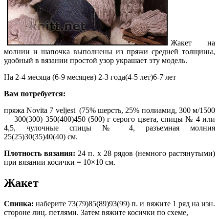
Жакет на
молнии и шапочка выполнены из пряжи средней толщины,
удобный в вязании простой узор украшает эту модель.
На 2-4 месяца (6-9 месяцев)
2-3 года(4-5 лет)6-7 лет
Вам
потребуется:
пряжа Novita 7 veljest (75% шерсть, 25% полиамид, 300 м/1500
— 300(300)
350(400)450 (500) г серого цвета, спицы № 4 или
4,5, чулочные спицы № 4, разъемная молния
25(25)30(35)40(40) см.
Плотность вязания:
24 п. х 28 рядов (немного растянутыми)
при вязании косички = 10×10 см.
Жакет
Спинка:
наберите 73(79)85(89)93(99) п. и вяжите 1 ряд на изн.
стороне лиц. петлями. Затем вяжите косички по схеме,