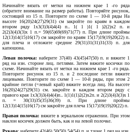
Начинайте вязать от метки на нижнем крае 1 -го ряда
(обратите внимание на размер работы). Повторяйте рисунок,
состоящий из 15 п. Повторите по схеме 1 — 10-й ряды На
высоте 16(20)24(27)29(31) см закройте по краям в каждом
втором ряду 1х3(3)3(4)4(4) п.. 1( 1 )1( 1 )2(2)х2 п. и
2(2)3(4)3(3)х 1 п.= 59(65)69(69)71(77) п. При длине проймы
12(13)14(15)16(17) см закройте по краям 15(17)19(19)20(22) п.
для плеча и отложите средние 29(31)31(31)31(33) п. для
капюшона.
Левая полочка:
наберите 37(40) 43(45)47(50) п. и вяжите 1
ряд на изн. стороне лиц. петлями. Затем вяжите косички по
схеме. Начинайте вязать от метки на нижнем крае 1 -го ряда.
Повторите рисунок из 15 п. и 2 последние петли вяжите
лицевыми. Повторите по схеме 1 — 10-й ряды, при этом 2
крайние петли (=левый край) вяжите всегда лиц. На высоте
16(20)24(27)29(31) см. закройте в каждом втором ряду с
правого края 1х3(3)3(4)4(4)п.. 1(1)1(1)2(2)х2п. и 2(2)3(4)3(3)х 1
п. = 30(33)35(35)36(39) п. При длине проймы
12(13)14(15)16(17) см закройте для плеча 15(17)19(19)20(22) п.
Правая полочка:
вяжите в зеркальном отражении. При этом
наклон косичек должен быть, как и на левой полочке.
Рукава
: наберите 42(46) 50(50) 54(54) п. и тдоне 1 ряд на изн.