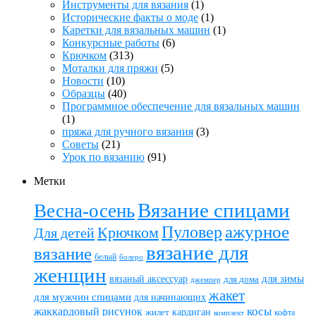
Инструменты для вязания
(1)
Исторические факты о моде
(1)
Каретки для вязальных машин
(1)
Конкурсные работы
(6)
Крючком
(313)
Моталки для пряжи
(5)
Новости
(10)
Образцы
(40)
Программное обеспечение для вязальных машин
(1)
пряжа для ручного вязания
(3)
Советы
(21)
Урок по вязанию
(91)
Метки
Вязание спицами
Весна-осень
ажурное
Пуловер
Крючком
Для детей
вязание для
вязание
белый
болеро
женщин
вязаный аксессуар
для зимы
для дома
джемпер
жакет
для мужчин спицами
для начинающих
жаккардовый рисунок
косы
кардиган
жилет
комплект
кофта