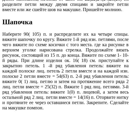
разделите петли между двумя спицами и закройте петли
вместе или же сшейте шов на макушке. Пришейте молнию.
Ш
апочка
Наберите 90( 105) п. и распределите их ка четыре спицы.
вяжите шапочку по кругу. Вяжите 1-й ряд изн. петлями, после
чего вяжите по схеме косички с того места. где ка рисунке в
верхнем уголке нарисована стрелка. Продолжайте вязать
рисунок, состоящий из 15 п. до конца. Вяжите по схеме 1- 10-
й ряды. При длине изделия ок. 16( 18) см. приступайте к
закрытию петель. 1 -й ряд убавления петель: вяжите на
каждой полоске лиц. петель 2 петли вместе и на каждой изн.
полоске 2 петли вместе = 54(63) п. 2-й ряд убавления петель:
вяжите 0( 1) лиц. петлю и затем на протяжение всего ряда 2
лиц. петли вместе = 25(32) п. Вяжите 1 ряд лиц. петлями. 3-й
ряд убавления петель: вяжите 1(0) п. лицевой, а затем весь
остальной ряд 2 лиц. петли вместе = 14(16) п. Оторвите нитку
и протяните ее через оставшиеся петли. Закрепите. Сделайте
на макушке помпон.