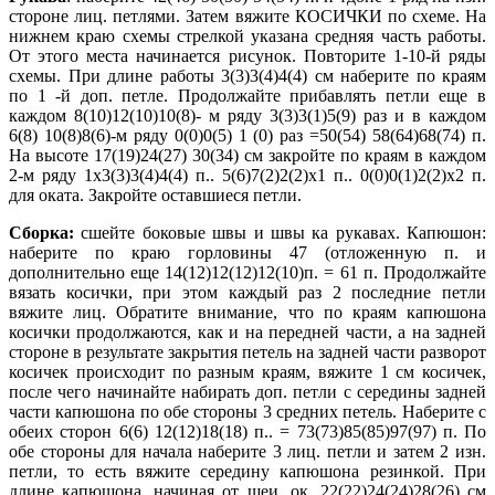
стороне лиц. петлями. Затем вяжите КОСИЧКИ по схеме. На
нижнем краю схемы стрелкой указана средняя часть работы.
От этого места начинается рисунок. Повторите 1-10-й ряды
схемы. При длине работы 3(3)3(4)4(4) см наберите по краям
по 1 -й доп. петле. Продолжайте прибавлять петли еще в
каждом 8(10)12(10)10(8)- м ряду 3(3)3(1)5(9) раз и в каждом
6(8) 10(8)8(6)-м ряду 0(0)0(5) 1 (0) раз =50(54) 58(64)68(74) п.
На высоте 17(19)24(27) 30(34) см закройте по краям в каждом
2-м ряду 1х3(3)3(4)4(4) п.. 5(6)7(2)2(2)х1 п.. 0(0)0(1)2(2)х2 п.
для оката. Закройте оставшиеся петли.
Сборка:
сшейте боковые швы и швы ка рукавах. Капюшон:
наберите по краю горловины 47 (отложенную п. и
дополнительно еще 14(12)12(12)12(10)п. = 61 п. Продолжайте
вязать косички, при этом каждый раз 2 последние петли
вяжите лиц. Обратите внимание, что по краям капюшона
косички продолжаются, как и на передней части, а на задней
стороне в результате закрытия петель на задней части разворот
косичек происходит по разным краям, вяжите 1 см косичек,
после чего начинайте набирать доп. петли с середины задней
части капюшона по обе стороны 3 средних петель. Наберите с
обеих сторон 6(6) 12(12)18(18) п.. = 73(73)85(85)97(97) п. По
обе стороны для начала наберите 3 лиц. петли и затем
2 изн.
петли, то есть вяжите середину капюшона резинкой. При
длине капюшона, начиная от шеи. ок. 22(22)24(24)28(26) см