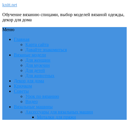
knitt.net
Обучение вязанию спицами, выбор моделей вязаной одежды,
декор для дома
Меню
Главная
Карта сайта
Давайте знакомиться
Вязаные модели
Для женщин
Для мужчин
Для детей
Для животных
Декор для дома
Крючком
Советы
Урок по вязанию
Видео
Вязальные машины
Аксессуары для вязальных машин
Моталки для пряжи