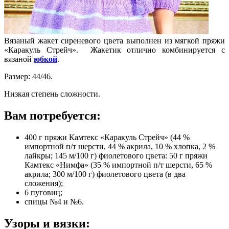
Вязаный жакет сиреневого цвета выполнен из мягкой пряжи
«Каракуль Стрейч». Жакетик отлично комбинируется с
вязаной
юбкой
.
Размер: 44/46.
Низкая степень сложности.
Вам потребуется:
400 г пряжи Камтекс «Каракуль Стрейч» (44 %
импортной п/т шерсти, 44 % акрила, 10 % хлопка, 2 %
лайкры; 145 м/100 г) фиолетового цвета: 50 г пряжи
Камтекс «Нимфа» (35 % импортной п/т шерсти, 65 %
акрила; 300 м/100 г) фиолетового цвета (в два
сложения);
6 пуговиц;
спицы №4 и №6.
Узоры и вязки: