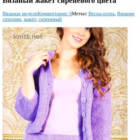
Вязаный жакет сиреневого цвета
Вязаные модели
Комментарии: 0
Метки:
Весна-осень
,
Вязание
спицами
,
жакет
,
сиреневый