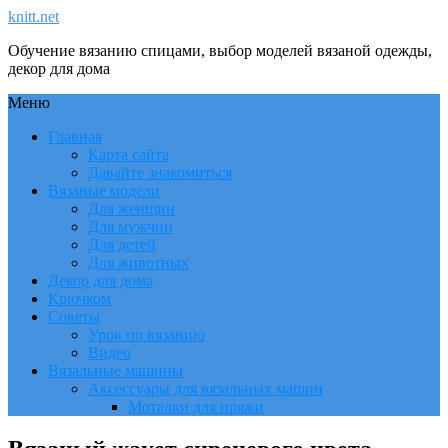
knitt.net
Обучение вязанию спицами, выбор моделей вязаной одежды,
декор для дома
Меню
Главная
Карта сайта
Давайте знакомиться
Вязаные модели
Для женщин
Для мужчин
Для детей
Для животных
Декор для дома
Крючком
Советы
Урок по вязанию
Видео
Вязальные машины
Аксессуары для вязальных машин
Моталки для пряжи