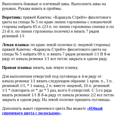
Выполнить боковые и плечевый швы. Выполнить швы на
рукавах. Рукава вшить в проймы.
Воротник:
пряжей Камтекс «Каракуль Стрейч» фиолетового
цвета на спицы № 5 по краю линии горловины с изнаночной
стороны набрать 65 п. (23 п. по линии горловины спинки и по
21-й п. по линии горловины полочек) и вязать 7 рядов
резинкой 1/1
Левая планка:
по краю левой полочки (с лицевой стороны)
пряжей Камтекс «Каракуль Стрейч» фиолетового цвета на
спицы № 5 набрать 69 п. и вязать 7 рядов резинкой 1/1 В 8-м
ряду от начала резинки 1/1 все петли закрыть в одном ряду.
Правая планка:
вязать, как левую планку.
Для выполнения отверстий под пуговицы в 4-м ряду от
начала резинки 1/1 вязать следующим образом: 1 кром. п., 3 п.
ризинкой 1/1, * 1 накид, 2 п. вместе лицевой, 10 п. резинкой
1/1 * повторить от * до * 5 раз, всего 6 отверстий. С 5-го ряда
вязать резинкой 1/1 В 8-м ряду от начала резинки 2/2 все петли
закрыть в одном ряду. На левой полочке пришить пуговицы.
Дополнить жакет сиреневого цвета Вы можете
«Юбкой
сиреневого цвета с полосками»
.