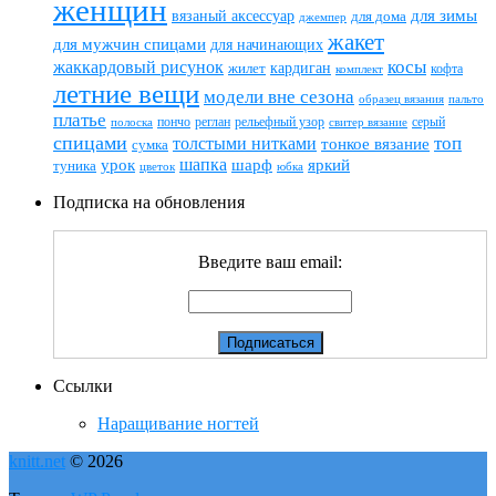
женщин
вязаный аксессуар
для зимы
для дома
джемпер
жакет
для мужчин спицами
для начинающих
жаккардовый рисунок
косы
кардиган
жилет
комплект
кофта
летние вещи
модели вне сезона
пальто
образец вязания
платье
пончо
реглан
рельефный узор
серый
полоска
свитер вязание
спицами
топ
толстыми нитками
тонкое вязание
сумка
шапка
шарф
яркий
урок
туника
цветок
юбка
Подписка на обновления
Введите ваш email:
Ссылки
Наращивание ногтей
knitt.net
© 2026