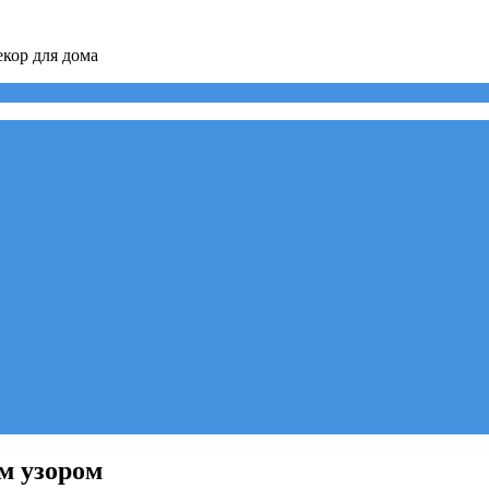
кор для дома
м узором