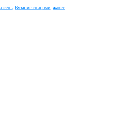
-осень
,
Вязание спицами
,
жакет