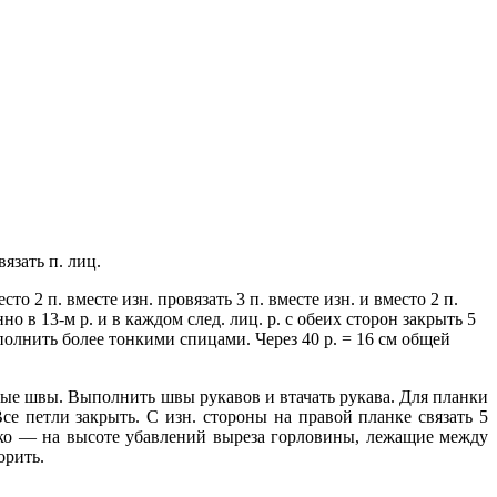
язать п. лиц.
то 2 п. вместе изн. провязать 3 п. вместе изн. и вместо 2 п.
о в 13-м р. и в каждом след. лиц. р. с обеих сторон закрыть 5
ыполнить более тонкими спицами.
Через 40 р. = 16 см общей
ые швы. Выполнить швы рукавов и втачать рукава. Для планки
е петли закрыть. С изн. стороны на правой планке связать 5
ушко — на высоте убавлений выреза горловины, лежащие между
орить.