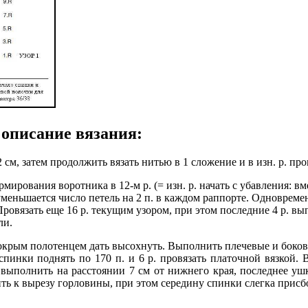
описание вязания:
см, затем продолжить вязать нитью в 1 сложение и в изн. р. пров
ирования воротника в 12-м р. (= изн. р. начать с убавления: вмес
уменьшается число петель на 2 п. в каждом раппорте. Одновременн
Провязать еще 16 р. текущим узором, при этом последние 4 р. в
ли.
окрым полотенцем дать высохнуть. Выполнить плечевые и боков
инки поднять по 170 п. и 6 р. провязать платочной вязкой. Вс
ки выполнить на расстоянии 7 см от нижнего края, последнее 
ь к вырезу горловины, при этом середину спинки слегка присб