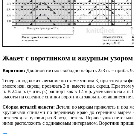
Жакет с воротником и ажурным узором 
Воротник:
Двойной нитью свободно набрать 223 п. = прибл. 92 
Теперь продолжить вязание по схеме узором 3, при этом для форм
вместе изн. скрещ. провязать 3 п. вместе изн. скрещ. При этом 
п.
В 24-м р. (= изн. р.) раппорт как в 12-м р. уменьшить на 2 п.
высоты на середине спинки воротника закрыть оставшиеся пет
Сборка деталей жакета:
Детали по меркам приколоть и под м
круговыми спицами по переднему краю до середины выреза сп
петелек для пуговиц из 8 возд. петель. Первое ушко петель
ними расположить с одинаковым интервалом. Воротник пришит