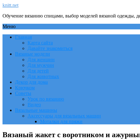
knitt.net
Обучение вязанию спицами, выбор моделей вязаной одежды, де
Меню
Главная
Карта сайта
Давайте знакомиться
Вязаные модели
Для женщин
Для мужчин
Для детей
Для животных
Декор для дома
Крючком
Советы
Урок по вязанию
Видео
Вязальные машины
Аксессуары для вязальных машин
Моталки для пряжи
Вязаный жакет с воротником и ажурны