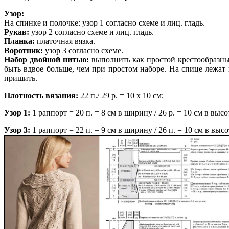
Узор:
На спинке и полочке: узор 1 согласно схеме и лиц. гладь.
Рукав:
узор 2 согласно схеме и лиц. гладь.
Планка:
платочная вязка.
Воротник:
узор 3 согласно схеме.
Набор двойной нитью:
выполнить как простой крестообразный
быть вдвое больше, чем при простом наборе.
На спице лежат 
пришить.
Плотность вязания:
22 п./ 29 р. = 10 х 10 см;
Узор 1:
1 раппорт = 20 п. = 8 см в ширину / 26 р. = 10 см в высо
Узор 3:
1 раппорт = 22 п. = 9 см в ширину / 26 п. = 10 см в высо