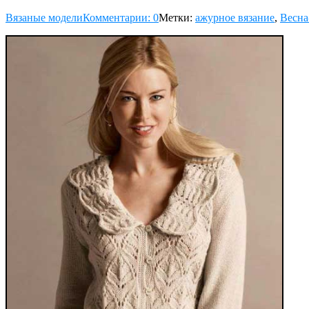
Вязаные модели
Комментарии: 0
Метки:
ажурное вязание
,
Весна