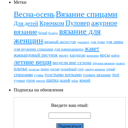
Метки
Вязание спицами
Весна-осень
ажурное
Пуловер
Крючком
Для детей
вязание для
вязание
белый
болеро
женщин
вязаный аксессуар
для зимы
для дома
джемпер
жакет
для мужчин спицами
для начинающих
жаккардовый рисунок
косы
кардиган
жилет
комплект
кофта
летние вещи
модели вне сезона
пальто
образец вязания
платье
пончо
реглан
рельефный узор
серый
полоска
свитер вязание
спицами
топ
толстыми нитками
тонкое вязание
сумка
шапка
шарф
яркий
урок
туника
цветок
юбка
Подписка на обновления
Введите ваш email: