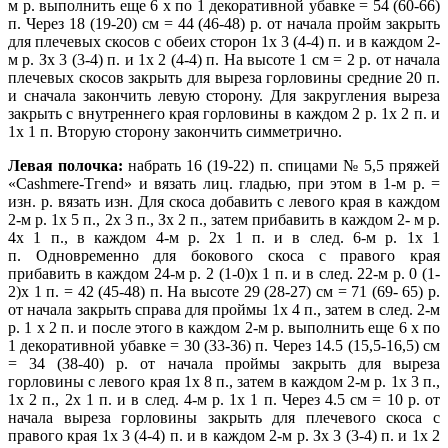
м р. выполнить еще 6 х по 1 декоративной убавке = 54 (60-66)
п. Через 18 (19-20) см = 44 (46-48) р. от начала пройм закрыть
для плечевых скосов с обеих сторон 1х 3 (4-4) п. и в каждом 2-
м р. Зх 3 (3-4) п. и 1х 2 (4-4) п. На высоте 1 см = 2 р. от начала
плечевых скосов закрыть для выреза горловины средние 20 п.
и сначала закончить левую сторону. Для закругления выреза
закрыть с внутреннего края горловины в каждом 2 р. 1х 2 п. и
1х 1 п. Вторую сторону закончить симметрично.
Левая полочка:
набрать 16 (19-22) п. спицами № 5,5 пряжей
«Саshmere-Тгеnd» и вязать лиц. гладью, при этом в 1-м р. =
изн. р. вязать изн. Для скоса добавить с левого края в каждом
2-м р. 1х 5 п., 2х 3 п., Зх 2 п., затем прибавить в каждом 2- м р.
4х 1 п., в каждом 4-м р. 2х 1 п. и в след. 6-м р. 1х 1
п.
Одновременно для бокового скоса с правого края
прибавить в каждом 24-м р. 2 (1-0)х 1 п. и в след. 22-м р. 0 (1-
2)х 1 п. = 42 (45-48) п. На высоте 29 (28-27) см = 71 (69- 65) р.
от начала закрыть справа для проймы 1х 4 п., затем в след. 2-м
р. 1 х 2 п. и после этого в каждом 2-м р. выполнить еще 6 х по
1 декоративной убавке = 30 (33-36) п. Через
14.5 (15,5-16,5) см
= 34 (38-40) р. от начала проймы закрыть для выреза
горловины с левого края 1х 8 п., затем в каждом 2-м р. 1х 3 п.,
1х 2 п., 2х 1 п. и в след. 4-м р. 1х 1 п. Через
4.5 см = 10 р. от
начала выреза горловины закрыть для плечевого скоса с
правого края 1х 3 (4-4) п. и в каждом 2-м р. Зх 3 (3-4) п. и 1х 2