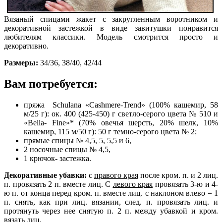
Вязаный спицами жакет с закругленным воротником и
декоративной застежкой в виде завитушки понравится
любителям классики. Модель смотрится просто и
декоративно.
Размеры:
34/36, 38/40, 42/44
Вам потребуется:
пряжа Schulana «Cashmere-Trend» (100% кашемир, 58
м/25 г): ок. 400 (425-450) г светло-серого цвета № 510 и
«Bella- Fine»* (70% овечья шерсть, 20% шелк, 10%
кашемир, 115 м/50 г): 50 г темно-серого цвета № 2;
прямые спицы № 4,5, 5, 5,5 и 6,
2 носочные спицы № 4,5,
1 крючок- застежка.
Декоративные убавки:
с
правого края
после кром. п. и 2 лиц.
п. провязать 2 п. вместе лиц. С
левого края
провязать 3-ю и 4-
ю п. от конца перед кром. п. вместе лиц. с наклоном влево = 1
п. снять, как при лиц. вязании, след. п. провязать лиц. и
протянуть через нее снятую п. 2 п. между убавкой и кром.
вязать лиц.