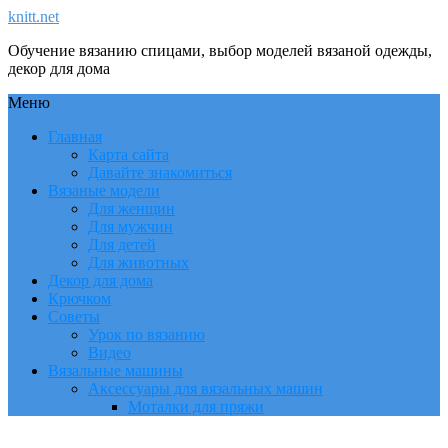
knitt.net
Обучение вязанию спицами, выбор моделей вязаной одежды,
декор для дома
Меню
Главная
Карта сайта
Давайте знакомиться
Вязаные модели
Для женщин
Для мужчин
Для детей
Для животных
Декор для дома
Крючком
Советы
Урок по вязанию
Видео
Вязальные машины
Аксессуары для вязальных машин
Моталки для пряжи