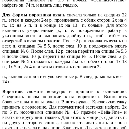
набрать ок. 74 п. и вязать лиц. гладью.
Для формы воротника
вязать сначала только на средних 22
п., затем в каждом 2-м р. провязывать с обеих сторон 2х на 4
п., 1х на 5 п. и в конце 1х на
13 п. больше. Для этого
выполнять укороченные р., т. е. поворачивать работу в
указанном месте и выполнять двойную п., чтобы избежать
отверстий в вязаном полотне. После 2 р. продолжить вязать на
всех п. спицами № 5,5, после след. 10 р. продолжить вязать
спицами № 6. После след. 12 р. снова перейти на спицы № 5,5
и после след. 10 р. перейти на спицы № 5. После след. 2 р.
спица­ми № 5 отложить в каждом 2-м р. с обеих сторон 1х 13
п., 1х 5 п., 2х 4 п. и затем отложить оставшиеся 22
п., выполняя при этом укороченные р. В след. р. закрыть все
74 п.
Во­ротник
сложить вовнутрь и пришить к основанию.
Соединить швом ко­роткие края воротника. Выполнить
боковые швы и швы рукава. Вшить рукава. Крючок-застежку
пришить к горловине. Для позументной застеж­ки набрать 2х
по 5 п. носочными спицами № 4,5 пряжей «Bella-Fine» и
вязать по кругу лиц. гладью. Для этого в конце р. сдвигать п.
на другую сторону спицы, сильно стягивать нить и снова
вязать п. с начала р. на спице. Закрыть п. Для застежки правой