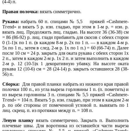
(4-4) п.
Правая полочка:
вязать симме­трично.
Рукава:
набрать 60 п. спицами №
5,5 пряжей «Саshmere-
Тгеnd» и вязать 5 р. изн. гладью, при этом в 1-м р. = изн. р.
вязать лиц. Продолжить лиц. гладью. На высоте 36 (36-38) см
= 86 (86-92) р. лиц. глади прибавить для скосов с обеих сторон
0 (1-1)х по 1 п. (в каждом 8-м р. 2х по 1 п. — в каждом 4-м р.
5х по 1 п., затем в след. 2-м р. 1х по 1 п.) = 60 (66-74) п. Далее
после 10 см = 24 р. закрыть для оката рукава с обеих сторон 1х
2 п., затем в каждом 2-м р. 1х 2 п. и затем выполнить в каждом
2-м р.
12 (10-5)х 1 декоративную убавку. На высоте оката
рукава 12 (10-6) см = 28 (24-14) р. закрыть оставшиеся 28 (38-
56) п.
Сборка:
Для правой планки набрать из нижнего края правой
полочки 100 п., из угла выреза горловины 1 п. (п. пометить) и
из выреза горловины 3 п. спицами № 5,5 пряжей «Саshmere-
Тгеnd» = 104 п. Вязать 5 р. изн. гладью, при этом в каждом 2-м
р. по обе стороны от помеченной угловой п. вывязать по 1
лиц. скрещ. п. из протяжки между п. = 108 п.
Левую планку
вязать симметрично. Закрыть п. Выполнить
плечевые швы. Для воротника из оставшейся части выреза
горловины спицами № 5,5 и пряжей «Саshmere-Тгеnd»