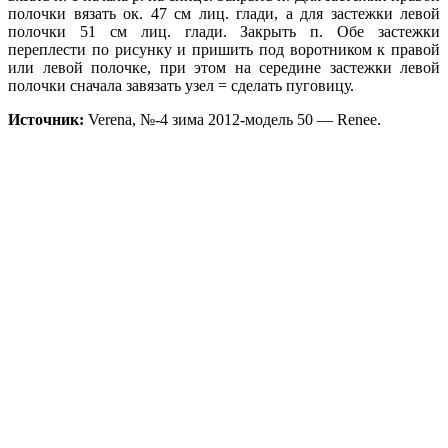
полочки вязать ок. 47 см лиц. глади, а для застежки левой
полочки 51 см лиц. глади. Закрыть п. Обе застежки
переплести по рисунку и пришить под воротником к правой
или левой полочке, при этом на середине за­стежки левой
полочки сначала завя­зать узел = сделать пуговицу.
Источник:
Verena, №-4 зима 2012-модель 50 — Renee.