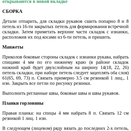
открываются в новой вкладке
СБОРКА
Детали отпарить, для складки рукавов сшить попарно 8 и 8
петель из 16-ти закрытых петель для формирования встречной
складки. Затем приметать верхние части складок с изнанки,
расположив их под косами из 6-ти петель, и пришить.
Манжеты
Приколов боковые стороны складок с изнанки рукава, набрать
спицами 4 мм по его нижнему краю (в районе складок
нижний край будет двухслойным на ширину 14(18, 22, 26)
петель складки, при наборе петель следует зацеплять оба слоя)
61(65, 69, 73) п. Связать примерно 3.5 см резинкой 1 лиц., 1
изн. Закрыть все петли по рисунку резинки.
Выполнить регланные швы, боковые швы и швы рукавов.
Планки горловины
Правая планка: на спицы 4 мм набрать 8 п. Связать 12 см
резинкой 1 лиц. 1 изн.
В следующем (лицевом) ряду вязать до последних 2-х петель,