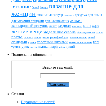
вязание для
вязание
белый
болеро
женщин
вязаный аксессуар
для зимы
для дома
джемпер
жакет
для мужчин спицами
для начинающих
жаккардовый рисунок
косы
кардиган
жилет
комплект
кофта
летние вещи
модели вне сезона
пальто
образец вязания
платье
пончо
реглан
рельефный узор
серый
полоска
свитер вязание
спицами
топ
толстыми нитками
тонкое вязание
сумка
шапка
шарф
яркий
урок
туника
цветок
юбка
Подписка на обновления
Введите ваш email:
Ссылки
Наращивание ногтей