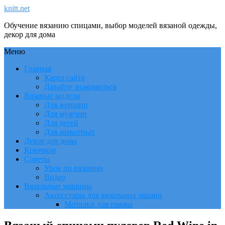
knitt.net
Обучение вязанию спицами, выбор моделей вязаной одежды,
декор для дома
Меню
Главная
Карта сайта
Давайте знакомиться
Вязаные модели
Для женщин
Для мужчин
Для детей
Для животных
Декор для дома
Крючком
Советы
Урок по вязанию
Видео
Вязальные машины
Аксессуары для вязальных машин
Моталки для пряжи