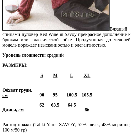
Вязаный
спицами пуловер Red Wine in Savoy прекрасное дополнение к
брюкам или классической юбке. Продуманная до мелочей
модель поражает изысканностью и элегантностью.
Уровень сложности
: средний
РАЗМЕРЫ:
S
М
L
XL
Обхват груди,
90
95
100.5
105.5
см
62
63.5
64.5
Длина, см
66
Расход пряжи (Tahki Yarns SAVOY, 52% шелк, 48% меринос,
100 м/50 гр)