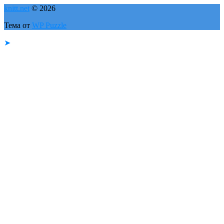
knitt.net
© 2026
Тема от
WP Puzzle
➤