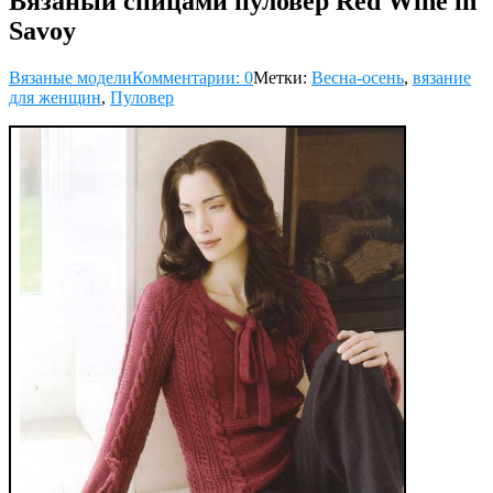
Вязаный спицами пуловер Red Wine in
Savoy
Вязаные модели
Комментарии: 0
Метки:
Весна-осень
,
вязание
для женщин
,
Пуловер