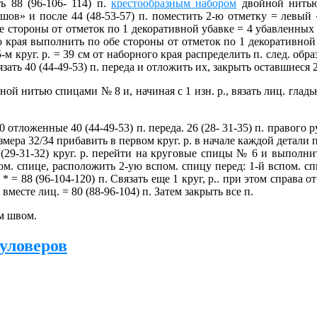
ь 88 (96-106- 114) п.
крестообразным набором
двойной нитью
шов» и после 44 (48-53-57) п. поместить 2-ю отметку = левый 
бе стороны от отметок по 1 декоративной убавке = 4 убавленных 
рного края выполнить по обе стороны от отметок по 1 декоративно
5-м круг. р. = 39 см от наборного края распределить п. след. обра
зать 40 (44-49-53) п. переда и отложить их, закрыть оставшиеся 
ой нитью спицами № 8 и, начиная с 1 изн. р., вязать лиц. гладью
ложенные 40 (44-49-53) п. переда. 26 (28- 31-35) п. правого рука
змера 32/34 прибавить в первом круг. р. в начале каждой детали по 
8 (29-31-32) круг. р. перейти на круговые спицы № 6 и выполни
спом. спице, расположить 2-ую вспом. спицу перед: 1-й вспом. спи
 * = 88 (96-104-120) п. Связать еще 1 круг, р.. при этом справа 
вместе лиц. = 80 (88-96-104) п. Затем закрыть все п.
м швом.
уловеров