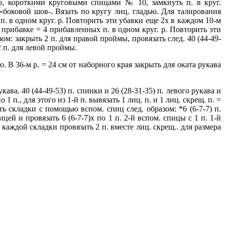
, короткими круговыми спицами № 10, замкнуть п. в круг.
«боковой шов-. Вязать по кругу лиц. гладью. Для талирования
п. в одном круг. р. Повторить эти убавки еще 2х в каждом 10-м
й прибавке = 4 прибавленных п. в одном круг. р. Повторить эти
зом: закрыть 2 п. для правой проймы, провязать след. 40 (44-49-
2 п. для левой проймы.
. В 36-м р. = 24 см от наборного края закрыть для оката рукава
ва. 40 (44-49-53) п. спинки и 26 (28-31-35) п. левого рукава и
1 п., для этого из 1-й п. вывязать 1 лиц. п. и 1 лиц. скрещ. п. =
ть складки с помощью вспом. спиц след. образом: *6 (6-7-7) п.
цей и провязать 6 (6-7-7)х по 1 п. 2-й вспом. спицы с 1 п. 1-й
от каждой складки провязать 2 п. вместе лиц. скрещ.. для размера