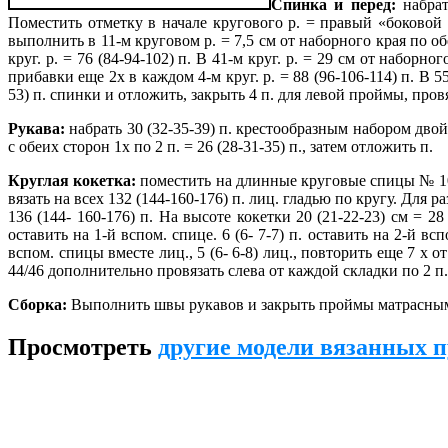
Спинка и перед:
набрат
Поместить отметку в начале кругового р. = правый «боковой 
выполнить в 11-м круговом р. = 7,5 см от наборного края по о
круг. р. = 76 (84-94-102) п. В 41-м круг. р. = 29 см от набо
прибавки еще 2х в каждом 4-м круг. р. = 88 (96-106-114) п. В 5
53) п. спинки и отложить, закрыть 4 п. для левой проймы, провя
Рукава:
набрать 30 (32-35-39) п. крестообразным набором двойн
с обеих сторон 1х по 2 п. = 26 (28-31-35) п., затем отложить п.
Круглая кокетка:
поместить на длинные круговые спицы № 10 от
вязать на всех 132 (144-160-176) п. лиц. гладью по кругу. Для ра
136 (144- 160-176) п. На высоте кокетки 20 (21-22-23) см = 2
оставить на 1-й вспом. спице. 6 (6- 7-7) п. оставить на 2-й в
вспом. спицы вместе лиц., 5 (6- 6-8) лиц., повторить еще 7 х от
44/46 дополнительно провязать слева от каждой складки по 2 п. 
Сборка:
Выполнить швы рукавов и закрыть проймы матрасны
Просмотреть
другие модели вязанных п