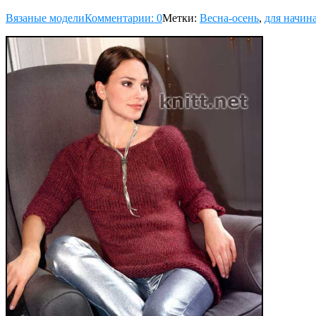
Вязаные модели
Комментарии: 0
Метки:
Весна-осень
,
для начи