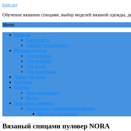
knitt.net
Обучение вязанию спицами, выбор моделей вязаной одежды, де
Меню
Главная
Карта сайта
Давайте знакомиться
Вязаные модели
Для женщин
Для мужчин
Для детей
Для животных
Декор для дома
Крючком
Советы
Урок по вязанию
Видео
Вязальные машины
Аксессуары для вязальных машин
Моталки для пряжи
Вязаный спицами пуловер NORA