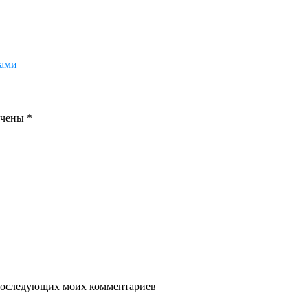
ками
ечены
*
я последующих моих комментариев