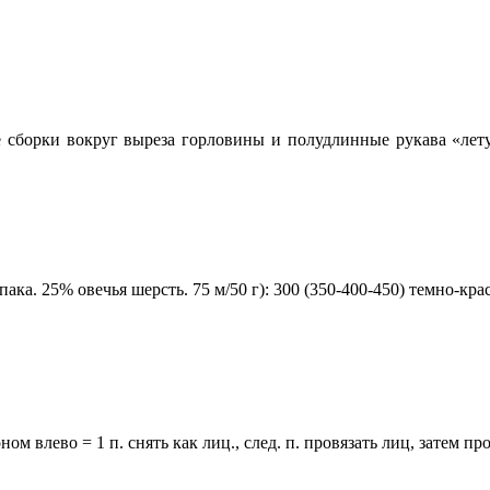
 сборки вокруг выреза горловины и полудлинные рукава «лет
ака. 25% овечья шерсть. 75 м/50 г): 300 (350-400-450) темно-кра
оном влево = 1 п. снять как лиц., след. п. провязать лиц, затем пр