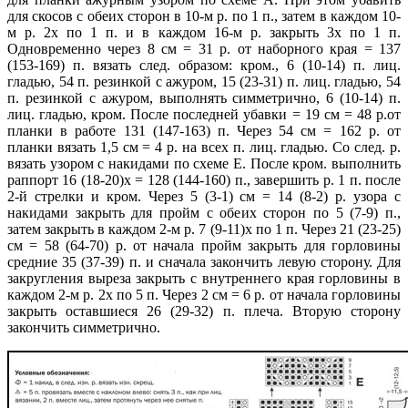
для скосов с обеих сторон в 10-м р. по 1 п., затем в каждом 10-
м р. 2х по 1 п. и в каждом 16-м р. закрыть 3х по 1 п.
Одновременно через 8 см = 31 р. от наборного края = 137
(153-169) п. вязать след. образом: кром., 6 (10-14) п. лиц.
гладью, 54 п. резинкой с ажуром, 15 (23-31) п. лиц. гладью, 54
п. резинкой с ажуром, выполнять симметрично, 6 (10-14) п.
лиц. гладью, кром. После последней убавки = 19 см = 48 р.от
планки в работе 131 (147-163) п. Через 54 см = 162 р. от
планки вязать 1,5 см = 4 р. на всех п. лиц. гладью. Со след. р.
вязать узором с накидами по схеме Е. После кром. выполнить
раппорт 16 (18-20)х = 128 (144-160) п., завершить р. 1 п. после
2-й стрелки и кром. Через 5 (3-1) см = 14 (8-2) р. узора с
накидами закрыть для пройм с обеих сторон по 5 (7-9) п.,
затем закрыть в каждом 2-м р. 7 (9-11)х по 1 п. Через 21 (23-25)
см = 58 (64-70) р. от начала пройм закрыть для горловины
средние 35 (37-39) п. и сначала закончить левую сторону. Для
закругления выреза закрыть с внутреннего края горловины в
каждом 2-м р. 2х по 5 п. Через 2 см = 6 р. от начала горловины
закрыть оставшиеся 26 (29-32) п. плеча. Вторую сторону
закончить симметрично.