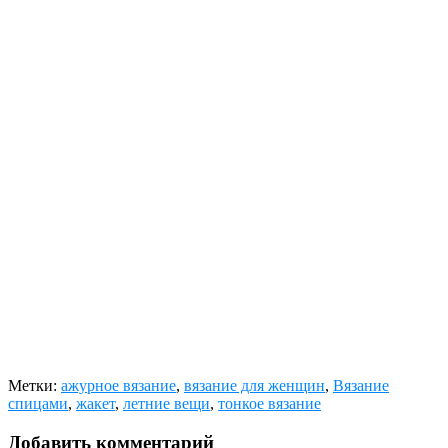
Метки:
ажурное вязание
,
вязание для женщин
,
Вязание
спицами
,
жакет
,
летние вещи
,
тонкое вязание
Добавить комментарий