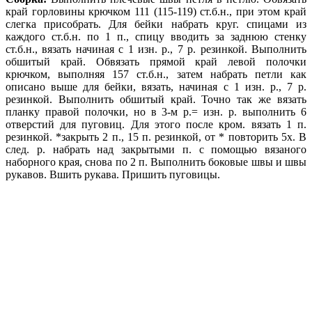
край горловины крючком 111 (115-119) ст.б.н., при этом край
слегка присобрать. Для бейки набрать круг. спицами из
каждого ст.б.н. по 1 п., спицу вводить за заднюю стенку
ст.б.н., вязать начи
ная с 1 изн. р., 7 р. резинкой. Выполнить
обшитый край. Обвязать прямой край левой полочки
крючком, выполняя 157 ст.б.н., затем набрать петли как
описано выше для бейки, вязать, начиная с 1 изн. р., 7 р.
резинкой. Выполнить обшитый край. Точно
так же вязать
планку правой полочки, но в 3-м р.= изн. р. выполнить 6
отверстий для пуговиц. Для этого после кром. вязать 1 п.
резинкой. *закрыть 2 п., 15 п. резинкой, от * повторить 5х. В
след. р. набрать над закрытыми п. с помощью вязаного
наборного
края, снова по 2 п. Выполнить боковые швы и швы
рукавов. Вшить рукава. Пришить пуговицы.