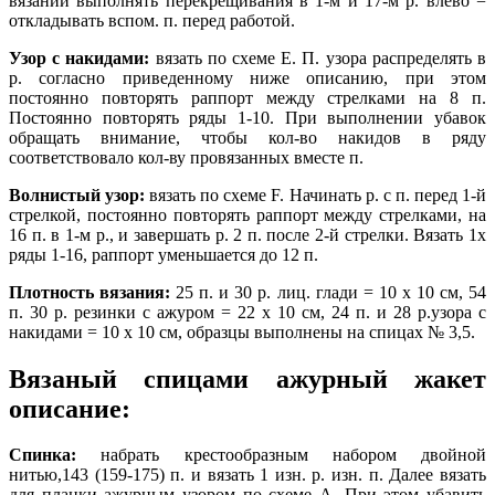
вязании выполнять перекрещивания в 1-м и 17-м р. влево =
откладывать вспом. п. перед работой.
Узор с накидами:
вязать по схеме Е. П. узора распределять в
р. согласно приведенному ниже описанию, при этом
постоянно повторять раппорт между стрелками на 8 п.
Постоянно повторять ряды 1-10. При выполнении убавок
обращать внимание, чтобы кол-во накидов в ряду
соответствовало кол-ву провязанных вместе п.
Волнистый узор:
вязать по схеме F. Начинать р. с п. перед 1-й
стрелкой, постоянно повторять раппорт между стрелками, на
16 п. в 1-м р., и завершать р. 2 п. после 2-й стрелки. Вязать 1х
ряды 1-16, раппорт уменьшается до 12 п.
Плотность вязания:
25 п. и 30 р. лиц. глади = 10 х 10 см, 54
п. 30 р. резинки с ажуром = 22 х 10 см, 24 п. и 28 р.узора с
накидами = 10 х 10 см, образцы выполнены на спицах № 3,5.
Вязаный спицами ажурный жакет
описание:
Спинка:
набрать крестообразным набором двойной
нитью,143 (159-175) п. и вязать 1 изн. р. изн. п. Далее вязать
для планки ажурным узором по схеме А. При этом убавить