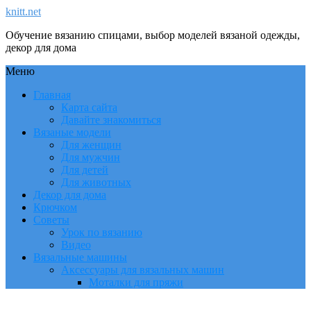
knitt.net
Обучение вязанию спицами, выбор моделей вязаной одежды,
декор для дома
Меню
Главная
Карта сайта
Давайте знакомиться
Вязаные модели
Для женщин
Для мужчин
Для детей
Для животных
Декор для дома
Крючком
Советы
Урок по вязанию
Видео
Вязальные машины
Аксессуары для вязальных машин
Моталки для пряжи