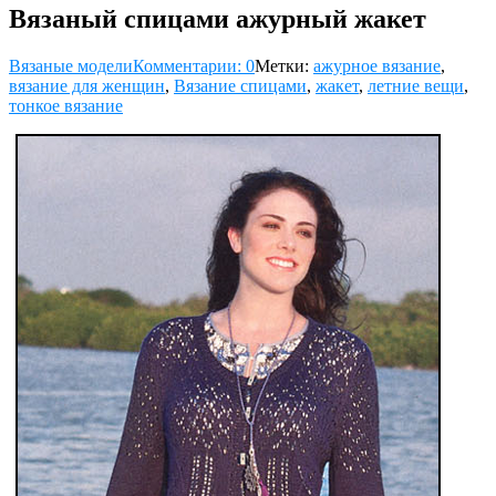
Вязаный спицами ажурный жакет
Вязаные модели
Комментарии: 0
Метки:
ажурное вязание
,
вязание для женщин
,
Вязание спицами
,
жакет
,
летние вещи
,
тонкое вязание