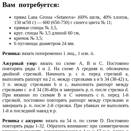
Вам потребуется:
пряжа Lana Grossa «Setanova» (60% шелк, 40% хлопок,
150 м/50 г) — 600 (650-750) г синего цвета № 11;
прямые спицы № 3,5,
круг. спицы № 3,5 длиной 60 см,
крючок № 3,5;
6 пуговицы диаметром 24 мм.
Резинка:
вязать попеременно 1 лиц., 1 изн. п.
Ажурный узор:
вязать по схеме А, В и С. Постоянно
повторять ряды 1 и 2. На схеме А средняя п. обозначена
двойной стрелкой. Начинать р. с п. перед стрелкой а,
выполнять раппорт на 2 п. между стрелками а и b 34 (38-42) х,
3 п. между стрелками b и с, выполнить раппорт между
стрелками с и d 34 (36-40)х и завершить р. п. после стрелки d.
При вязании по схемам В и С начинать с п. перед 1-й
стрелкой, постоянно повторять раппорт между стрелками и
завершать р. п. после 2-й стрелки. При убавках не выполнять
1-й и последний накид в р.
Резинка с ажуром:
вязать на 54 п. по схеме D. Постоянно
повторять ряды 1-32. Обратить внимание: при симметричном