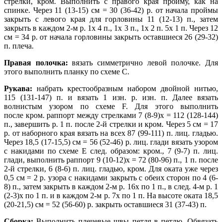
стрелки, кром. Выполнить с правого края пройму, как на
спинке. Через 11 (13-15) см = 30 (36-42) р. от начала проймы
закрыть с левого края для горловины 11 (12-13) п., затем
закрыть в каждом 2-м р. 1х 4 п., 1х 3 п., 1х 2 п. 5х 1 п. Через 12
см = 34 р. от начала горловины закрыть оставшиеся 26 (29-32)
п. плеча.
Правая полочка:
вязать симметрично левой полочке. Для
этого выполнить планку по схеме С.
Рукава:
набрать крестообразным набором двойной нитью,
115 (131-147) п. и вязать 1 изн. р. изн. п. Далее вязать
волнистым узором по схеме F. Для этого выполнить
после
кром. раппорт между стрелками 7 (8-9)х = 112 (128-144)
п., завершить р. 1 п. после 2-й стрелки и кром. Через 5 см = 17
р. от наборного края вязать на всех 87 (99-111) п. лиц.
гладью.
Через 18,5 (17-15,5) см = 56 (52-46) р. лиц. глади вязать узором
с накидами по схеме Е след. образом: кром., 7 (9-7) п. лиц.
глади, выполнить раппорт 9 (10-12)х = 72 (80-96) п., 1 п. после
2-й стрелки, 6 (8-6) п. лиц. гладью, кром. Для оката уже через
0,5 см = 2 р. узора с накидами закрыть с обеих сторон по 4 (6-
8) п., затем закрыть в каждом 2-м р. 16х по 1 п., в след. 4-м р. 1
(2-3)х по 1 п. и в каждом 2-м р. 7х по 1 п. На высоте оката 18,5
(20-21,5) см = 52 (56-60) р. закрыть оставшиеся 31 (37-43) п.
Сборка:
Выполнить плечевые швы петля в петлю. Обвязать