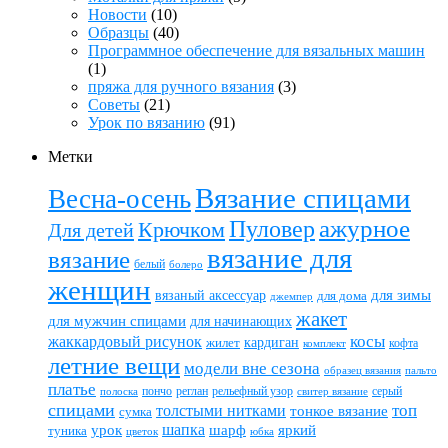
Новости
(10)
Образцы
(40)
Программное обеспечение для вязальных машин
(1)
пряжа для ручного вязания
(3)
Советы
(21)
Урок по вязанию
(91)
Метки
Вязание спицами
Весна-осень
ажурное
Пуловер
Крючком
Для детей
вязание для
вязание
белый
болеро
женщин
вязаный аксессуар
для зимы
для дома
джемпер
жакет
для мужчин спицами
для начинающих
жаккардовый рисунок
косы
кардиган
жилет
комплект
кофта
летние вещи
модели вне сезона
пальто
образец вязания
платье
пончо
реглан
рельефный узор
серый
полоска
свитер вязание
спицами
топ
толстыми нитками
тонкое вязание
сумка
шапка
шарф
яркий
урок
туника
цветок
юбка