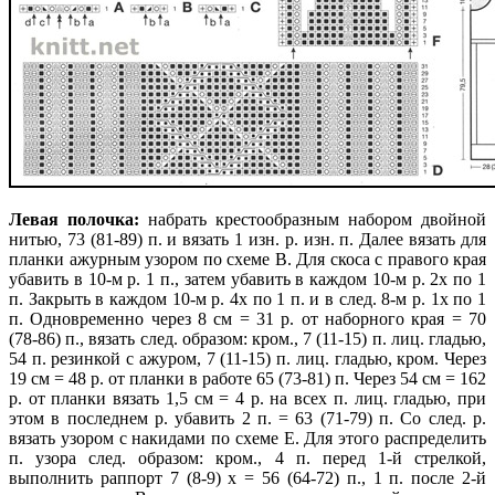
Левая полочка:
набрать крестообразным набором двойной
нитью, 73 (81-89) п. и вязать 1 изн. р. изн. п. Далее вязать для
планки ажурным узором по схеме В. Для скоса с правого края
убавить в 10-м р. 1 п., затем убавить в каждом 10-м р. 2х по 1
п. Закрыть в каждом 10-м р. 4х по 1 п. и в след. 8-м р. 1х по 1
п. Одновременно через 8 см = 31 р. от наборного края = 70
(78-86) п., вязать след. образом: кром., 7 (11-15) п. лиц. гладью,
54 п. резинкой с ажуром,
7 (11-15) п. лиц. гладью, кром. Через
19 см = 48 р. от планки в работе 65 (73-81) п. Через 54 см = 162
р. от планки вязать 1,5 см = 4 р. на всех п. лиц. гладью, при
этом в последнем р. убавить 2 п. = 63 (71-79) п. Со след. р.
вязать узором с накидами по схеме Е. Для этого распределить
п. узора след. образом: кром., 4 п. перед 1-й стрелкой,
выполнить раппорт 7 (8-9) х = 56 (64-72) п., 1 п. после 2-й