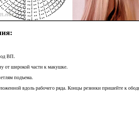
ния:
под ВП.
ну от широкой части к макушке.
петлям подъема.
оложенной вдоль рабочего ряда. Концы резинки пришейте к обод