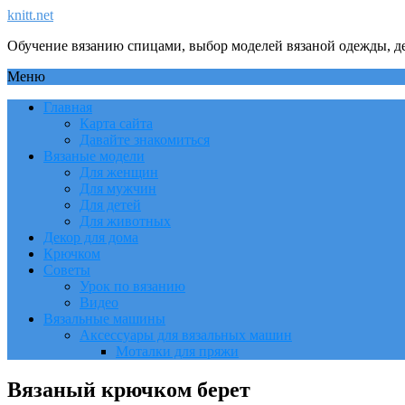
knitt.net
Обучение вязанию спицами, выбор моделей вязаной одежды, де
Меню
Главная
Карта сайта
Давайте знакомиться
Вязаные модели
Для женщин
Для мужчин
Для детей
Для животных
Декор для дома
Крючком
Советы
Урок по вязанию
Видео
Вязальные машины
Аксессуары для вязальных машин
Моталки для пряжи
Вязаный крючком берет