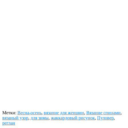
Метки:
Весна-осень
,
вязание для женщин
,
Вязание спицами
,
вязаный узор
,
для зимы
,
жаккардовый рисунок
,
Пуловер
,
реглан