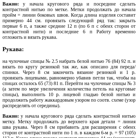
Важно:
у начала кругового ряда и посредине сделать
контрастной нитью по метке. Метки продолжать до начала
пройм = линии боковых швов. Когда длина изделия составит
примерно 44 см. провязать следующий ряд так: закрыть
первые 6 п, а также средние 12 п (по 6 п с обеих сторон от
контрастной нити) и последние 6 п Работу временно
отложить и вязать рукава.
Рукава:
на чулочные спицы № 2.5 набрать белой нитью 76 (84) 92 п. и
вязать по кругу резинкой так же, как описано для переда/
спинки. Через 8 см закончить вязание резинкой и 1 р.
провязать лицевыми, равномерно убавив петли так, чтобы на
спицах осталось 65 (73) 81 п. Перейти на чулочные спицы № 3
(а затем по мере увеличения количества петель на круговые
спицы), выполнить 10 р. лицевой гладью белой нитью и
продолжить работу жаккардовым узором по соотв. схеме (узор
распределять от середины).
Важно:
у начала кругового ряда сделать контрастной нитью
метку. Метку продолжать до верхнего края детали = линия
шва рукава. Через 8 см прибавить для расширения с обеих
сторон от контрастной нити по 1 п. в каждом 6-м р. = 97 (105)