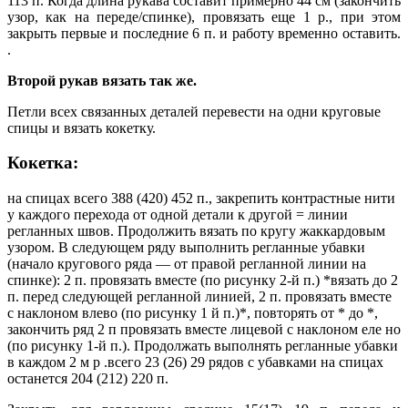
113 п. Когда длина рукава составит примерно 44 см (закончить
узор, как на переде/спинке), провязать еще 1 р., при этом
закрыть первые и последние 6 п. и работу временно оставить.
.
Второй рукав вязать так же.
Петли всех связанных деталей перевести на одни круговые
спицы и вязать кокетку.
Кокетка:
на спицах всего 388 (420) 452 п., закрепить контрастные нити
у каждого перехода от одной детали к другой = линии
регланных швов. Продолжить вязать по кругу жаккардовым
узором. В следующем ряду выполнить регланные убавки
(начало кругового ряда — от правой регланной линии на
спинке): 2 п. провязать вместе (по рисунку 2-й п.) *вязать до 2
п. перед следующей регланной линией, 2 п. провязать вместе
с наклоном влево (по рисунку 1 й п.)*, повторять от * до *,
закончить ряд 2 п провязать вместе лицевой с наклоном еле но
(по рисунку 1-й п.). Продолжать выполнять регланные убавки
в каждом 2 м р .всего 23 (26) 29 рядов с убавками на спицах
останется 204 (212) 220 п.