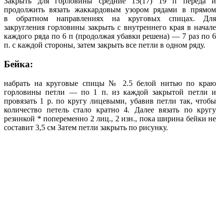
Закрыть для горловины средние 15(17) 19 п переда и
продолжить вязать жаккардовым узором рядами в прямом
в обратном направлениях на круговых спицах. Для
закругления горловины закрыть с внутреннего края в начале
каждого ряда по 6 п (продолжая убавки решена) — 7 раз по 6
п. с каждой стороны, затем закрыть все петли в одном ряду.
Бейка:
набрать на круговые спицы № 2.5 белой нитью по краю
горловины петли — по 1 п. из каждой закрытой петли и
провязать 1 р. по кругу лицевыми, убавив петли так, чтобы
количество петель стало кратно 4. Далее вязать по кругу
резинкой * попеременно 2 лиц., 2 изн., пока ширина бейки не
составит 3,5 см Затем петли закрыть по рисунку.