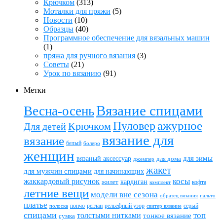
Крючком
(313)
Моталки для пряжи
(5)
Новости
(10)
Образцы
(40)
Программное обеспечение для вязальных машин
(1)
пряжа для ручного вязания
(3)
Советы
(21)
Урок по вязанию
(91)
Метки
Вязание спицами
Весна-осень
ажурное
Пуловер
Крючком
Для детей
вязание для
вязание
белый
болеро
женщин
вязаный аксессуар
для зимы
для дома
джемпер
жакет
для мужчин спицами
для начинающих
жаккардовый рисунок
косы
кардиган
жилет
комплект
кофта
летние вещи
модели вне сезона
пальто
образец вязания
платье
пончо
реглан
рельефный узор
серый
полоска
свитер вязание
спицами
топ
толстыми нитками
тонкое вязание
сумка