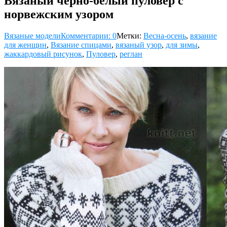
Вязаный черно-белый пуловер с
норвежским узором
Вязаные модели
Комментарии: 0
Метки:
Весна-осень
,
вязание
для женщин
,
Вязание спицами
,
вязаный узор
,
для зимы
,
жаккардовый рисунок
,
Пуловер
,
реглан