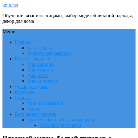
knitt.net
Обучение вязанию спицами, выбор моделей вязаной одежды,
декор для дома
Меню
Главная
Карта сайта
Давайте знакомиться
Вязаные модели
Для женщин
Для мужчин
Для детей
Для животных
Декор для дома
Крючком
Советы
Урок по вязанию
Видео
Вязальные машины
Аксессуары для вязальных машин
Моталки для пряжи