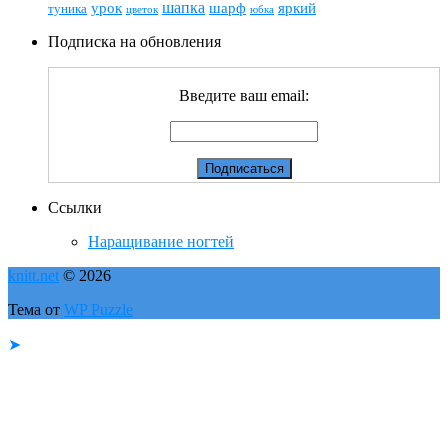
шапка
шарф
яркий
урок
туника
цветок
юбка
Подписка на обновления
Введите ваш email:
Ссылки
Наращивание ногтей
knitt.net
© 2026
Тема от
WP Puzzle
➤