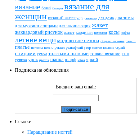
вязание для
вязание
белый
болеро
женщин
вязаный аксессуар
для зимы
для дома
джемпер
жакет
для мужчин спицами
для начинающих
жаккардовый рисунок
косы
кардиган
жилет
комплект
кофта
летние вещи
модели вне сезона
пальто
образец вязания
платье
пончо
реглан
рельефный узор
серый
полоска
свитер вязание
спицами
топ
толстыми нитками
тонкое вязание
сумка
шапка
шарф
яркий
урок
туника
цветок
юбка
Подписка на обновления
Введите ваш email:
Ссылки
Наращивание ногтей