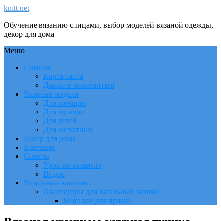
knitt.net
Обучение вязанию спицами, выбор моделей вязаной одежды,
декор для дома
Меню
Главная
Карта сайта
Давайте знакомиться
Вязаные модели
Для женщин
Для мужчин
Для детей
Для животных
Декор для дома
Крючком
Советы
Урок по вязанию
Видео
Вязальные машины
Аксессуары для вязальных машин
Моталки для пряжи