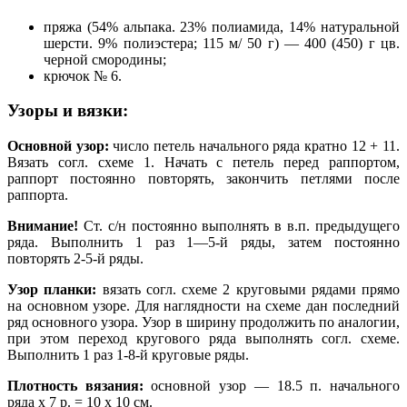
пряжа (54% альпака. 23% полиамида, 14% натуральной
шерсти. 9% полиэстера; 115 м/ 50 г) — 400 (450) г цв.
черной смородины;
крючок № 6.
Узоры и вязки:
Основной узор:
число петель начального ряда кратно 12 + 11.
Вязать согл. схеме 1. Начать с петель перед раппортом,
раппорт постоянно повторять, закончить петлями после
раппорта.
Внимание!
Ст. с/н постоянно выполнять в в.п. предыдущего
ряда. Выполнить 1 раз 1—5-й ряды, затем постоянно
повторять 2-5-й ряды.
Узор планки:
вязать согл. схеме 2 круговыми рядами прямо
на основном узоре. Для наглядности на схеме дан последний
ряд основного узора. Узор в ширину продолжить по аналогии,
при этом переход кругового ряда выполнять согл. схеме.
Выполнить 1 раз 1-8-й круговые ряды.
Плотность вязания:
основной узор — 18.5 п. начального
ряда х 7 р. = 10 х 10 см.