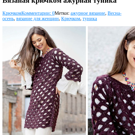
Вязаная крючком ажурная туника
Крючком
Комментарии: 0
Метки:
ажурное вязание
,
Весна-
осень
,
вязание для женщин
,
Крючком
,
туника