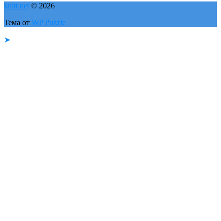
knitt.net
© 2026
Тема от
WP Puzzle
➤