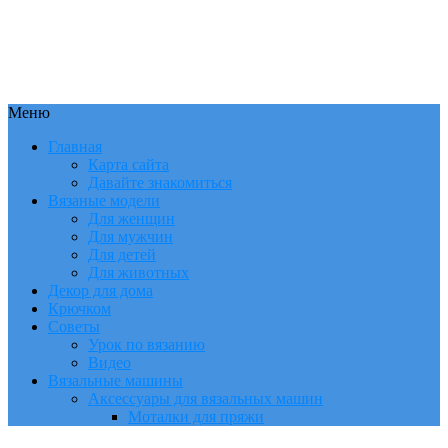
Меню
Главная
Карта сайта
Давайте знакомиться
Вязаные модели
Для женщин
Для мужчин
Для детей
Для животных
Декор для дома
Крючком
Советы
Урок по вязанию
Видео
Вязальные машины
Аксессуары для вязальных машин
Моталки для пряжи