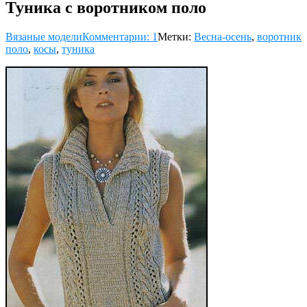
Туника с воротником поло
Вязаные модели
Комментарии: 1
Метки:
Весна-осень
,
воротник
поло
,
косы
,
туника