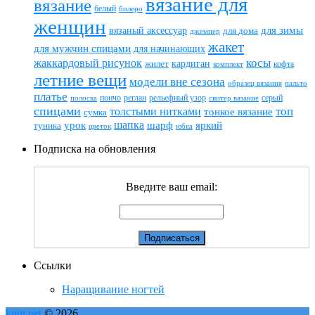
вязание для
вязание
белый
болеро
женщин
вязаный аксессуар
для зимы
для дома
джемпер
жакет
для мужчин спицами
для начинающих
жаккардовый рисунок
косы
кардиган
жилет
комплект
кофта
летние вещи
модели вне сезона
пальто
образец вязания
платье
пончо
реглан
рельефный узор
серый
полоска
свитер вязание
спицами
топ
толстыми нитками
тонкое вязание
сумка
шапка
шарф
яркий
урок
туника
цветок
юбка
Подписка на обновления
Введите ваш email:
Ссылки
Наращивание ногтей
knitt.net
© 2026