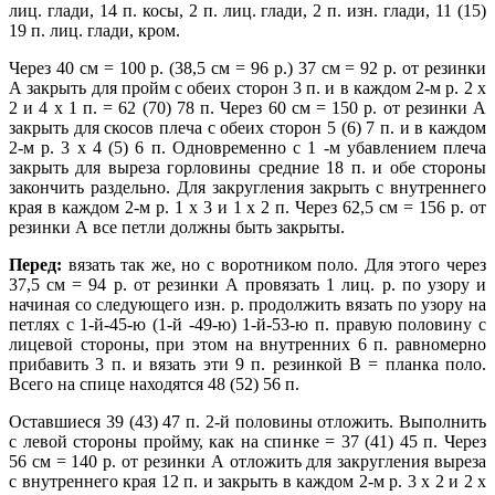
лиц. глади, 14 п. косы, 2 п. лиц. глади, 2 п. изн. глади, 11 (15)
19 п. лиц. глади, кром.
Через 40 см = 100 р. (38,5 см = 96 р.) 37 см = 92 р. от резинки
А закрыть для пройм с обеих сторон 3 п. и в каждом 2-м р. 2 х
2 и 4 х 1 п. = 62 (70) 78 п. Через 60 см = 150 р. от резинки А
закрыть для скосов плеча с обеих сторон 5 (6) 7 п. и в каждом
2-м р. 3 х 4 (5) 6 п. Одновременно с 1 -м убавлением плеча
закрыть для выреза горловины средние 18 п. и обе стороны
закончить раздельно. Для закругления закрыть с внутреннего
края в каждом 2-м р. 1 х 3 и 1 х 2 п. Через 62,5 см = 156 р. от
резинки А все петли должны быть закрыты.
Перед:
вязать так же, но с воротником поло. Для этого через
37,5 см = 94 р. от резинки А провязать 1 лиц. р. по узору и
начиная со следующего изн. р. продолжить вязать по узору на
петлях с 1-й-45-ю (1-й -49-ю) 1-й-53-ю п. правую половину с
лицевой стороны, при этом на внутренних 6 п. равномерно
прибавить 3 п. и вязать эти 9 п. резинкой В = планка поло.
Всего на спице находятся 48 (52) 56 п.
Оставшиеся 39 (43) 47 п. 2-й половины отложить. Выполнить
с левой стороны пройму, как на спинке = 37 (41) 45 п. Через
56 см = 140 р. от резинки А отложить для закругления выреза
с внутреннего края 12 п. и закрыть в каждом 2-м р. 3 х 2 и 2 х