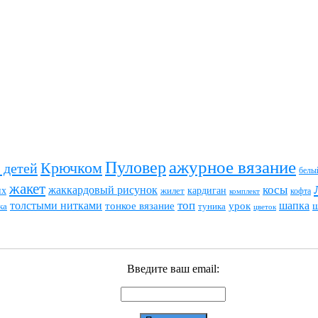
ажурное вязание
Пуловер
Крючком
 детей
белы
жакет
жаккардовый рисунок
косы
их
кардиган
жилет
комплект
кофта
топ
толстыми нитками
шапка
тонкое вязание
урок
туника
ка
цветок
Введите ваш email: