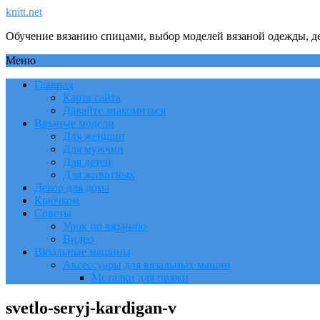
knitt.net
Обучение вязанию спицами, выбор моделей вязаной одежды, де
Меню
Главная
Карта сайта
Давайте знакомиться
Вязаные модели
Для женщин
Для мужчин
Для детей
Для животных
Декор для дома
Крючком
Советы
Урок по вязанию
Видео
Вязальные машины
Аксессуары для вязальных машин
Моталки для пряжи
svetlo-seryj-kardigan-v