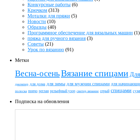
Конкурсные работы
(6)
Крючком
(313)
Моталки для пряжи
(5)
Новости
(10)
Образцы
(40)
Программное обеспечение для вязальных машин
(1)
пряжа для ручного вязания
(3)
Советы
(21)
Урок по вязанию
(91)
Метки
Вязание спицами
Весна-осень
Для
для зимы
для мужчин спицами
для начинающ
для дома
джемпер
спицами
пончо
реглан
рельефный узор
серый
сум
полоска
свитер вязание
Подписка на обновления