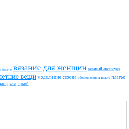
вязание для женщин
вязаный аксессуар
й
болеро
летние вещи
модели вне сезона
платье
пальто
образец вязания
шарф
яркий
юбка