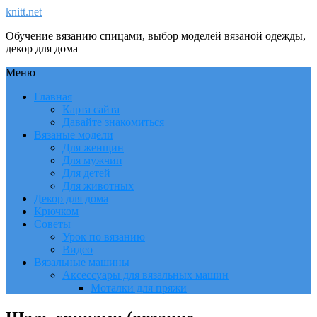
knitt.net
Обучение вязанию спицами, выбор моделей вязаной одежды,
декор для дома
Меню
Главная
Карта сайта
Давайте знакомиться
Вязаные модели
Для женщин
Для мужчин
Для детей
Для животных
Декор для дома
Крючком
Советы
Урок по вязанию
Видео
Вязальные машины
Аксессуары для вязальных машин
Моталки для пряжи