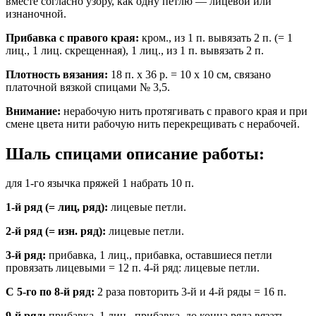
вместе согласно узору, как одну петлю — лицевой или
изнаночной.
Прибавка с правого края:
кром., из 1 п. вывязать 2 п. (= 1
лиц., 1 лиц. скрещенная), 1 лиц., из 1 п. вывязать 2 п.
Плотность вязания:
18 п. х 36 р. = 10 х 10 см, связано
платочной вязкой спицами № 3,5.
Внимание:
нерабочую нить протягивать с правого края и при
смене цвета нити рабочую нить перекрещивать с нерабочей.
Шаль спицами описание работы:
для 1-го язычка пряжей 1 набрать 10 п.
1-й ряд (= лиц, ряд):
лицевые петли.
2-й ряд (= изн. ряд):
лицевые петли.
3-й ряд:
прибавка, 1 лиц., прибавка, оставшиеся петли
провязать лицевыми = 12 п. 4-й ряд: лицевые петли.
С 5-го по 8-й ряд:
2 раза повторить 3-й и 4-й ряды = 16 п.
9-й ряд:
прибавка, 1 лиц., прибавка, до конца ряда вязать