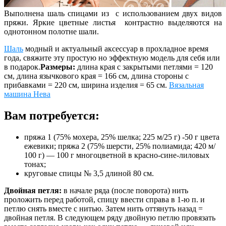
Выполнена шаль спицами из с использованием двух видов
пряжи. Яркие цветные листья контрастно выделяются на
однотонном полотне шали.
Шаль
модный и актуальный аксессуар в прохладное время
года, свяжите эту простую но эффектную модель для себя или
в подарок.
Размеры:
длина края с закрытыми петлями = 120
см, длина язычкового края = 166 см, длина стороны с
прибавками = 220 см, ширина изделия = 65 см.
Вязальная
машина Нева
Вам потребуется:
пряжа 1 (75% мохера, 25% шелка; 225 м/25 г) -50 г цвета
ежевики; пряжа 2 (75% шерсти, 25% полиамида; 420 м/
100 г) — 100 г многоцветной в красно-сине-лиловых
тонах;
круговые спицы № 3,5 длиной 80 см.
Двойная петля:
в начале ряда (после поворота) нить
проложить перед работой, спицу ввести справа в 1-ю п. и
петлю снять вместе с нитью. Затем нить оттянуть назад =
двойная петля. В следующем ряду двойную петлю провязать