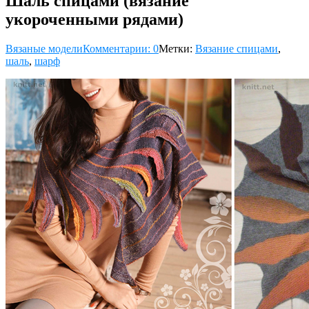
Шаль спицами (вязание
укороченными рядами)
Вязаные модели
Комментарии: 0
Метки:
Вязание спицами
,
шаль
,
шарф