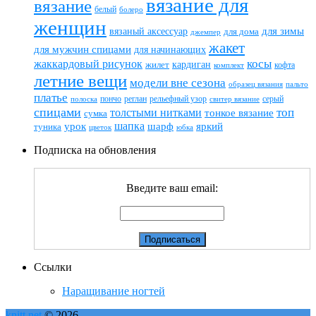
вязание для
вязание
белый
болеро
женщин
вязаный аксессуар
для зимы
для дома
джемпер
жакет
для мужчин спицами
для начинающих
жаккардовый рисунок
косы
кардиган
жилет
комплект
кофта
летние вещи
модели вне сезона
пальто
образец вязания
платье
пончо
реглан
рельефный узор
серый
полоска
свитер вязание
спицами
топ
толстыми нитками
тонкое вязание
сумка
шапка
шарф
яркий
урок
туника
цветок
юбка
Подписка на обновления
Введите ваш email:
Ссылки
Наращивание ногтей
knitt.net
© 2026