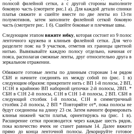
полосой филейной сетки, а с другой стороны выполните
боковую часть (смотрите рис.1 а). Для каждой детали спинки
платья свяжите и сшейте вместе по две ленты из 13-ти
полумотивов, затем заполните филейной сеткой боковую
часть (смотрите рис. 1 б). Сшейте боковые и плечевые швы.
Следующим этапом
вяжите юбку
, которая состоит из 9 полос
ленточного кружева и клиньев филейной сетки. Для чего
разделите пояс на 9 участков, отметив их границы цветной
нитью. Вывязывайте каждую полосу отдельно, начиная от
пояса, располагая смежные ленты, друг относительно друга в
зеркальном отражении.
Обвяжите готовые ленты по длинным сторонам 1-м рядом
СБН и начните соединять их между собой по (рис. 1 в)
следующим образом: прикрепите нить с ВП 1-й полосы, 2 ВП,
1С1Н в крайнюю ВП наборной цепочки 2-й полосы, 2ВП. *
СБН в С1Н 2-й полосы, С1Н в С1Н 1-й полосы, 2 ВП. СБН в
следующий столбик 1-й полосы, С1Н в симметричный
столбик 2-й полосы, 2 ВП * Повторяйте от*, пока полосы не
будут соединены на длину 23 см. Затем начните формировать
клинья нижней части платья, ориентируясь на (рис. 1 в).
Расширение сетки производится через каждые шесть рядов,
пока количество ячеек не станет равным 14. Далее вяжите
прямо до конца ленточной полосы. Декорируйте готовое