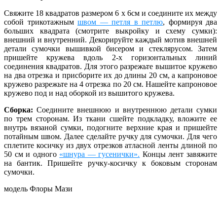
Свяжите 18 квадратов размером 6 x 6см и соедините их между
собой трикотажным
швом — петля в петлю
, формируя два
больших квадрата (смотрите выкройку и схему сумки):
внешний и внутренний. Декорируйте каждый мотив внешней
детали сумочки вышивкой бисером и стеклярусом. Затем
пришейте кружева вдоль 2-х горизонтальных линий
соединения квадратов. Для этого разрежьте вышитое кружево
на два отрезка и присборите их до длины 20 см, а капроновое
кружево разрежьте на 4 отрезка по 20 см. Нашейте капроновое
кружево под и над оборкой из вышитого кружева.
Сборка:
Соедините внешнюю и внутреннюю детали сумки
по трем сторонам. Из ткани сшейте подкладку, вложите ее
внутрь вязаной сумки, подогните верхние края и пришейте
потайным швом. Далее сделайте ручку для сумочки. Для чего
сплетите косичку из двух отрезков атласной ленты длиной по
50 см и одного
«шнура — гусенички».
Концы лент завяжите
на бантик. Пришейте ручку-косичку к боковым сторонам
сумочки.
модель Флоры Мази