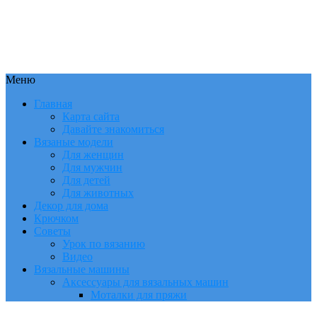
Меню
Главная
Карта сайта
Давайте знакомиться
Вязаные модели
Для женщин
Для мужчин
Для детей
Для животных
Декор для дома
Крючком
Советы
Урок по вязанию
Видео
Вязальные машины
Аксессуары для вязальных машин
Моталки для пряжи