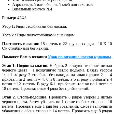
Аэрозольный или обычный клей для текстиля
Вязальный крючок №4
Размер:
42/43
Узор 1:
Ряды столбиками без накида.
Узор 2 :
Ряды полустолбиками с накидом.
Плотность вязания:
18 петель и 22 круговых ряда =10 X 10
См столбиками без накида.
Поможет Вам в вязании
Урок по вязанию носков крючком
Этап 1. Подошва-мысок.
Набрать 2 воздушные петли нитью
черного цвета + 1 воздушную петлю подьема. Вязать узором
1: в 1 -м ряду 2 столбика без накида. начиная с рядов 2 — 4
прибавлять 2 петли = 4. 6 и 8 петель, в 5-м ряду прибавить 4
петли = 12 петель. В ряду 6-11 прибавить только по 1 петле =
18 петель. Провязать еще 4 ряда без прибавлений.
Этап 2. Стопа-подошва.
Провязать 8 рядов узором 2 нитью
черного цвета. Затем убавить по 1 петле с обеих сторон = 16
петель. Провязать еще 1 ряд без убавлений. Снова выполнить
убавления с обеих сторон = 14 петель. Провязать еще 8 рядов