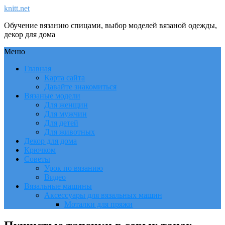
knitt.net
Обучение вязанию спицами, выбор моделей вязаной одежды,
декор для дома
Меню
Главная
Карта сайта
Давайте знакомиться
Вязаные модели
Для женщин
Для мужчин
Для детей
Для животных
Декор для дома
Крючком
Советы
Урок по вязанию
Видео
Вязальные машины
Аксессуары для вязальных машин
Моталки для пряжи