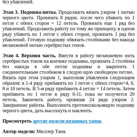
без убавлений.
Этап 3. Подошва-пятка.
Продолжить вязать узором 1 нитью
черного цвета. Провязать 8 ря­дов. после чего убавить по 1
петле с обеих сторон = 12 петель. Провязать еще 1 ряд без
убавлений. Продолжить работу по тому же принципу, в одном
ряду убавить no 1 петле с обеих сторон, провязать 1 ряд без
убавлений. Готовую подошву обвязать столбиками без накида
меланжевой нитью серебристых тонов.
Этап 4. Верхняя часть.
Ввести в работу меланжевую нить
серебристых тонов на кончике подошвы, провязать 2 столбика
без накида в обе петли подошвы и закрепить 1
соединительным столбиком в следую щую свободную петлю.
Вязать при этом узором 1, выполняя убавления следующим
образом: в 1-4 ряду прибавить по 1 петле с обеих сторон=4, 6.
8 и 10 петель. В 5-м ряду прибавить 4 петли = 14 петель. Затем
прибавить по 1 петле в ряду 6-11. пока не получится 20
петель. Закончить работу, провязав 24 ряда узором 2.
Завершение работы. Выполнить противоскользящую подошву
черного цвета, дать высохнуть и наклеить.
Просмотреть
другие модели вязанных тапок
Автор модели:
Мюллер Таня.