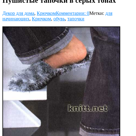
Пушистые тапочки в серых тонах
Декор для дома
,
Крючком
Комментарии: 0
Метки:
для
начинающих
,
Крючком
,
обувь
,
тапочки