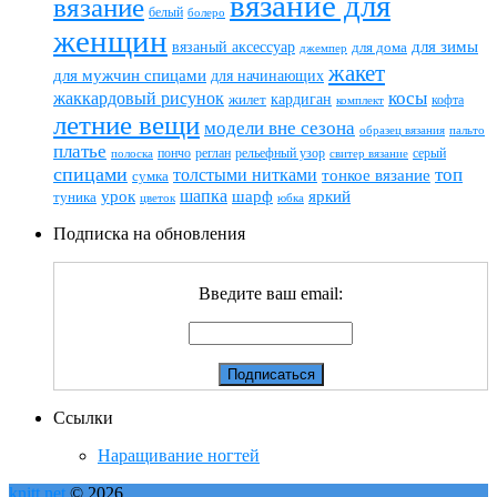
вязание для
вязание
белый
болеро
женщин
вязаный аксессуар
для зимы
для дома
джемпер
жакет
для мужчин спицами
для начинающих
жаккардовый рисунок
косы
кардиган
жилет
комплект
кофта
летние вещи
модели вне сезона
пальто
образец вязания
платье
пончо
реглан
рельефный узор
серый
полоска
свитер вязание
спицами
топ
толстыми нитками
тонкое вязание
сумка
шапка
шарф
яркий
урок
туника
цветок
юбка
Подписка на обновления
Введите ваш email:
Ссылки
Наращивание ногтей
knitt.net
© 2026