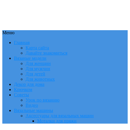
Меню
Главная
Карта сайта
Давайте знакомиться
Вязаные модели
Для женщин
Для мужчин
Для детей
Для животных
Декор для дома
Крючком
Советы
Урок по вязанию
Видео
Вязальные машины
Аксессуары для вязальных машин
Моталки для пряжи