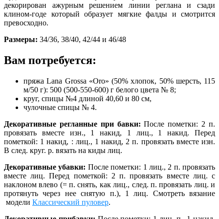
декорирован ажурным решением линии реглана и сзади
клином-годе который образует мягкие фалды и смотрится
превосходно.
Размеры:
34/36, 38/40, 42/44 и 46/48
Вам потребуется:
пряжа Lana Grossa «Оrо» (50% хлопок, 50% шерсть, 115
м/50 г): 500 (500-550-600) г белого цвета № 8;
круг, спицы №4 длиной 40,60 и 80 см,
чулочные спицы № 4.
Декоративные регланные при бавки:
После пометки: 2 п.
провязать вместе изн., 1 накид, 1 лиц., 1 накид. Перед
пометкой: 1 накид, : лиц., 1 накид, 2 п. провязать вместе изн.
В след. круг. р. вязать на киды лиц.
Декоративные убавки:
После пометки: 1 лиц., 2 п. провязать
вместе лиц. Перед пометкой: 2 п. провязать вместе лиц. с
наклоном влево (= п. снять, как лиц., след. п. провязать лиц. и
протянуть через нее снятую п.), 1 лиц. Смотреть вязание
модели
Классический пуловер
.
Декоративные прибавки:
После пометки: 1 лиц. п., 1 накид.