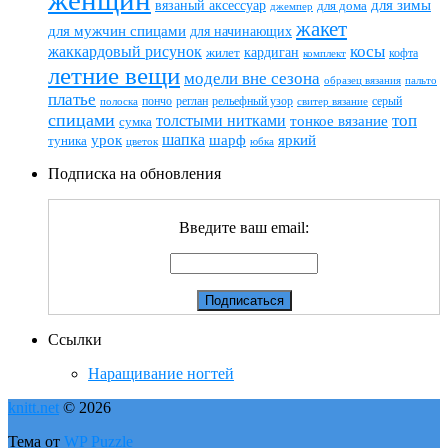
женщин
вязаный аксессуар
для зимы
для дома
джемпер
жакет
для мужчин спицами
для начинающих
жаккардовый рисунок
косы
кардиган
жилет
комплект
кофта
летние вещи
модели вне сезона
пальто
образец вязания
платье
пончо
реглан
рельефный узор
серый
полоска
свитер вязание
спицами
топ
толстыми нитками
тонкое вязание
сумка
шапка
шарф
яркий
урок
туника
цветок
юбка
Подписка на обновления
Введите ваш email:
Ссылки
Наращивание ногтей
knitt.net
© 2026
Тема от
WP Puzzle