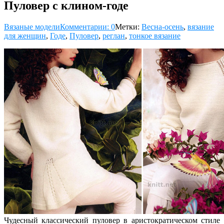
Пуловер с клином-годе
Вязаные модели
Комментарии: 0
Метки:
Весна-осень
,
вязание
для женщин
,
Годе
,
Пуловер
,
реглан
,
тонкое вязание
Чудесный классический пуловер в аристократическом стиле