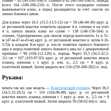
убавке = 82 (90-100-108) п. спинки и 82 (90-100-108) п. переда,
всего 164 (180-200-216) п. После этого посредине спинки
вывязывается клин, а перед расширяется за счет скосов по
линии боковых швов.
Для клина через 16,5 (15,5-13,5-12) см = 50 (46-40-36) круг. р.
от регланной кокетки пометить средние 4 п. спинки и на этих
4 п. начать вязать клин по схеме = 138 (146-156-164) п.
спинки. Одновременно для скосов переда выполнить 1х в 51-
м (47-м-47-м-43-м) круг. р. от регланной кокетки и затем 6 (6-
5-5)х в каждом 8-м круг. р. после пометки правого бокового
шва и перед пометкой левого бокового шва по 1 декоративной
прибавке = 96 (104-112-120) п. переда. Через 35,5 (34,5-32,5-
31) см = 107 (103-97-93) круг. р. от регланной кокетки вязать
планку, начиная с 1 круг. р. изн. п., 2,5 см = 9 круг. р.
платочной вязкой. Затем закрыть все 234 (250-268-282) п. лиц.
Рукава:
вязать так же, как модель —
Классический пуловер
. Через 36,5
(34,5-32-29,5) см = 110 (104-96-88) круг. р. от регланной
кокетки вязать планку, начиная с 1 круг. р. изн. п., 2,5 см = 9
круг. р. платочной вязкой. Затем закрыть 56 (58-62-64) п. лиц.