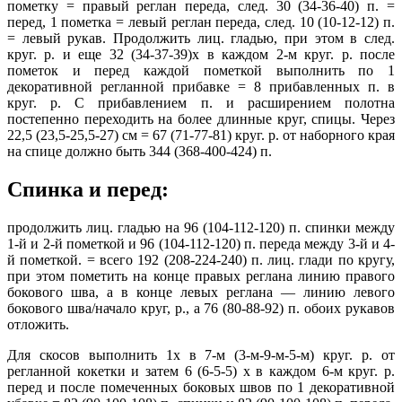
пометку = правый реглан переда, след. 30 (34-36-40) п. =
перед, 1 пометка = левый реглан переда, след. 10 (10-12-12) п.
= левый рукав. Продолжить лиц. гладью, при этом в след.
круг. р. и еще 32 (34-37-39)х в каждом 2-м круг. р. после
пометок и перед каждой пометкой выполнить по 1
декоративной регланной прибавке = 8 прибавленных п. в
круг. р. С прибавлением п. и расширением полотна
постепенно переходить на более длинные круг, спицы. Через
22,5 (23,5-25,5-27) см = 67 (71-77-81) круг. р. от наборного края
на спице должно быть 344 (368-400-424) п.
Спинка и перед:
продолжить лиц. гладью на 96 (104-112-120) п. спинки между
1-й и 2-й пометкой и 96 (104-112-120) п. переда между 3-й и 4-
й пометкой. = всего 192 (208-224-240) п. лиц. глади по кругу,
при этом пометить на конце правых реглана линию правого
бокового шва, а в конце левых реглана — линию левого
бокового шва/начало круг, р., а 76 (80-88-92) п. обоих рукавов
отложить.
Для скосов выполнить 1х в 7-м (3-м-9-м-5-м) круг. р. от
регланной кокетки и затем 6 (6-5-5) х в каждом 6-м круг. р.
перед и после помеченных боковых швов по 1 декоративной