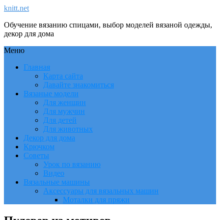
knitt.net
Обучение вязанию спицами, выбор моделей вязаной одежды,
декор для дома
Меню
Главная
Карта сайта
Давайте знакомиться
Вязаные модели
Для женщин
Для мужчин
Для детей
Для животных
Декор для дома
Крючком
Советы
Урок по вязанию
Видео
Вязальные машины
Аксессуары для вязальных машин
Моталки для пряжи