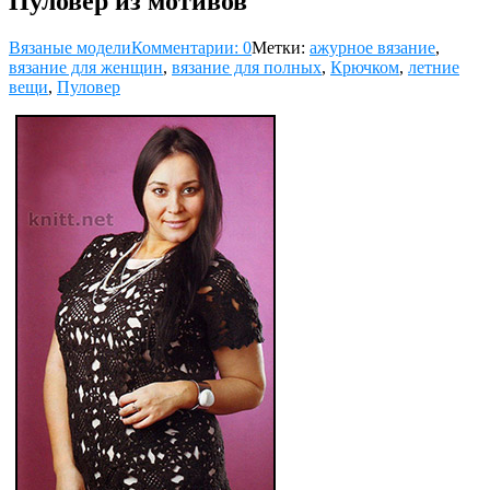
Пуловер из мотивов
Вязаные модели
Комментарии: 0
Метки:
ажурное вязание
,
вязание для женщин
,
вязание для полных
,
Крючком
,
летние
вещи
,
Пуловер