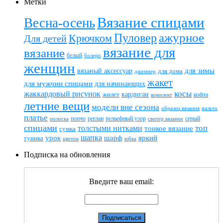
Метки
Вязание спицами
Весна-осень
ажурное
Пуловер
Крючком
Для детей
вязание для
вязание
белый
болеро
женщин
вязаный аксессуар
для зимы
для дома
джемпер
жакет
для мужчин спицами
для начинающих
жаккардовый рисунок
косы
кардиган
жилет
комплект
кофта
летние вещи
модели вне сезона
пальто
образец вязания
платье
пончо
реглан
рельефный узор
серый
полоска
свитер вязание
спицами
топ
толстыми нитками
тонкое вязание
сумка
шапка
шарф
яркий
урок
туника
цветок
юбка
Подписка на обновления
Введите ваш email: