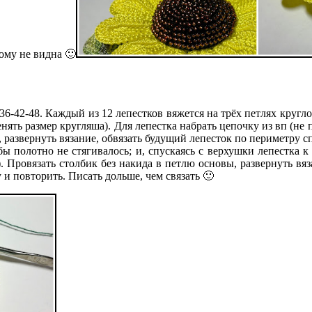
кому не видна 🙂
0-36-42-48. Каждый из 12 лепестков вяжется на трёх петлях кру
енять размер кругляша). Для лепестка набрать цепочку из вп (не
 развернуть вязание, обвязать будущий лепесток по периметру с
бы полотно не стягивалось; и, спускаясь с верхушки лепестка к
 Провязать столбик без накида в петлю основы, развернуть вяз
 и повторить. Писать дольше, чем связать 🙂