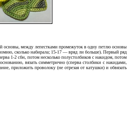
глой основы, между лепестками промежуток в одну петлю основы
 помню, сколько набирала; 15-17 — вряд ли больше). Первый ряд
перва 1-2 сбн, потом несколько полустолбиков с накидом, потом
 основанию, вязать симметрично (сперва столбики с накидами,
ание, приложить проволоку (не отрезая от катушки) и обвязать