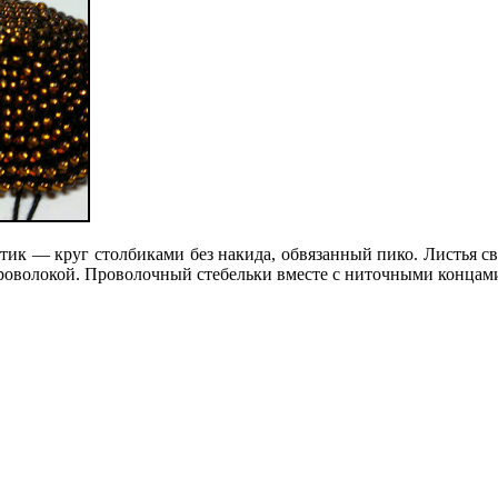
ик — круг столбиками без накида, обвязанный пико. Листья связ
проволокой. Проволочный стебельки вместе с ниточными концам