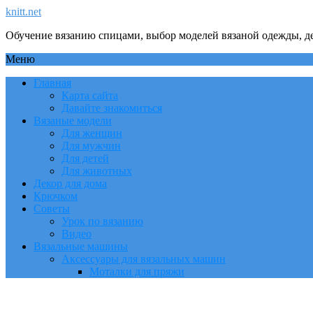
knitt.net
Обучение вязанию спицами, выбор моделей вязаной одежды, де
Меню
Главная
Карта сайта
Давайте знакомиться
Вязаные модели
Для женщин
Для мужчин
Для детей
Для животных
Декор для дома
Крючком
Советы
Урок по вязанию
Видео
Вязальные машины
Аксессуары для вязальных машин
Моталки для пряжи