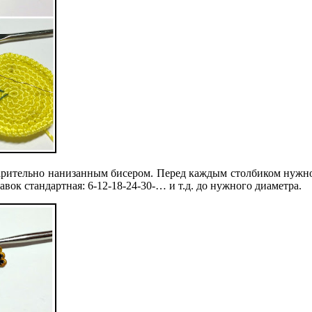
варительно нанизанным бисером. Перед каждым столбиком нужн
вок стандартная: 6-12-18-24-30-… и т.д. до нужного диаметра.