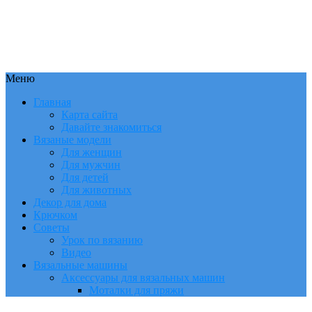
Меню
Главная
Карта сайта
Давайте знакомиться
Вязаные модели
Для женщин
Для мужчин
Для детей
Для животных
Декор для дома
Крючком
Советы
Урок по вязанию
Видео
Вязальные машины
Аксессуары для вязальных машин
Моталки для пряжи