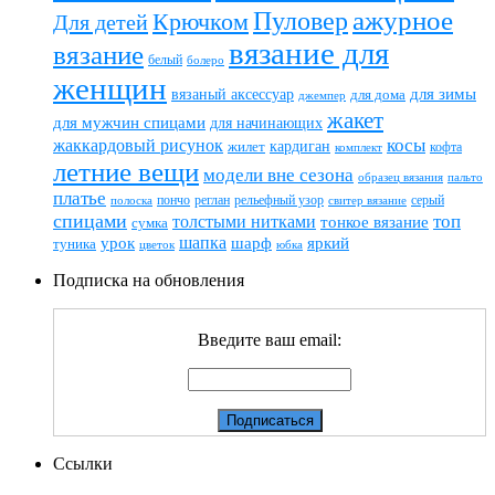
ажурное
Пуловер
Крючком
Для детей
вязание для
вязание
белый
болеро
женщин
вязаный аксессуар
для зимы
для дома
джемпер
жакет
для мужчин спицами
для начинающих
жаккардовый рисунок
косы
кардиган
жилет
комплект
кофта
летние вещи
модели вне сезона
пальто
образец вязания
платье
пончо
реглан
рельефный узор
серый
полоска
свитер вязание
спицами
топ
толстыми нитками
тонкое вязание
сумка
шапка
шарф
яркий
урок
туника
цветок
юбка
Подписка на обновления
Введите ваш email:
Ссылки