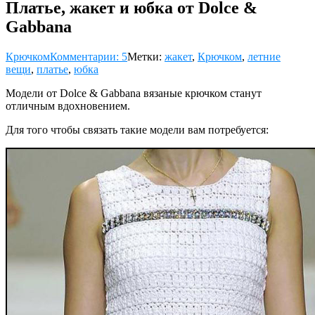
Платье, жакет и юбка от Dolce &
Gabbana
Крючком
Комментарии: 5
Метки:
жакет
,
Крючком
,
летние
вещи
,
платье
,
юбка
Модели от Dolce & Gabbana вязаные крючком станут
отличным вдохновением.
Для того чтобы связать такие модели вам потребуется: