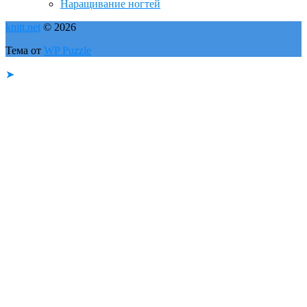
Наращивание ногтей
knitt.net
© 2026
Тема от
WP Puzzle
➤