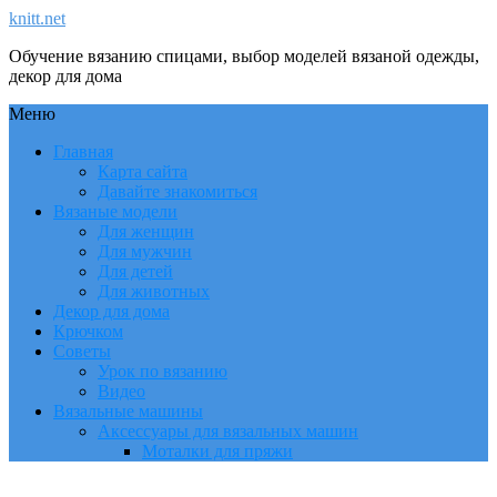
knitt.net
Обучение вязанию спицами, выбор моделей вязаной одежды,
декор для дома
Меню
Главная
Карта сайта
Давайте знакомиться
Вязаные модели
Для женщин
Для мужчин
Для детей
Для животных
Декор для дома
Крючком
Советы
Урок по вязанию
Видео
Вязальные машины
Аксессуары для вязальных машин
Моталки для пряжи