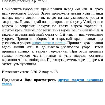
Обвязать проймы 2 р. ст.б.н.
Прикрепить наборный край планки перед 2-й изн. п. сразу
над узелковым узором. Затем приложить левый край планки
наверх вдоль линии изн. п. до начала узелкового узора и
закрепить. Правый край планки приколоть к углу V-образного
выреза и закрепить вокруг по краям выреза горловины.
Другой край планки провести вниз вдоль 1-й линии изн. п. и
закрепить закрытый край слева от 1-й изн. п. над узелковым
узором. Пришить наборный и закрытый края планки над
узелковым узором
швом петля в петлю
. Пришить края планки
вдоль линии изн. п. до начала узелкового узора. Затем
пришить планку к вырезу горловины. При этом пришить
только нижнюю часть планки к углу выреза, оставляя
верхнюю часть свободной. Протянуть ремень через прорезь и
застегнуть пуговицы.
Источник: verena 2/2012 модель 18
Предлагаем Вам просмотреть
другие модели вязанных
топов