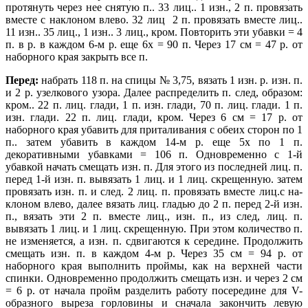
протянуть через нее снятую п.. 33 лиц.. 1 изн., 2 п. провязать
вместе с наклоном влево. 32 лиц
2 п. провязать вместе лиц..
11 изн.. 35 лиц., 1 изн.. 3 лиц., кром. Повторить эти убавки = 4
п. в р. в каждом 6-м р. еще 6х = 90 п. Через 17 см = 47 р. от
наборного края закрыть все п.
Перед:
набрать 118 п. на спицы № 3,75, вязать 1 изн. р. изн. п.
и 2 р. узелкового узора. Далее распределить п. след, образом:
кром.. 22 п. лиц. глади, 1 п. изн. глади, 70 п. лиц. глади. 1 п.
изн. глади. 22 п. лиц. глади, кром. Через 6 см = 17 р. от
наборного края убавить для приталивания с обеих сторон по 1
п.. затем убавить в каждом 14-м р. еще 5х по 1
п.
декоративными убавками = 106 п. Одновременно с 1-й
убавкой начать смещать изн. п. Для этого из последней лиц. п.
перед 1-й изн. п. вывязать 1 лиц. и 1 лиц. скрещенную. затем
провязать изн. п. и след.
2 лиц. п. провязать вместе лиц.с на­
клоном влево, далее вязать лиц. гладью до 2 п. перед 2-й изн.
п., вязать эти 2 п. вместе лиц., изн. п., из след, лиц. п.
вывязать 1 лиц. и 1 лиц. скрещенную. При этом количество п.
не изменяется, а изн. п. сдвигаются к середине. Продолжить
смещать изн. п. в каждом 4-м р. Через 35 см = 94 р. от
наборного края выполнить проймы, как на верхней части
спинки. Одновременно продолжить смещать изн. и через 2 см
= 6 р. от начала пройм разделить работу посередине для V-
образного выреза горловины и сначала закончить левую