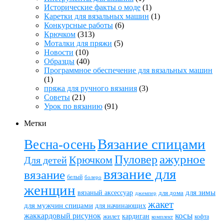
Исторические факты о моде
(1)
Каретки для вязальных машин
(1)
Конкурсные работы
(6)
Крючком
(313)
Моталки для пряжи
(5)
Новости
(10)
Образцы
(40)
Программное обеспечение для вязальных машин
(1)
пряжа для ручного вязания
(3)
Советы
(21)
Урок по вязанию
(91)
Метки
Вязание спицами
Весна-осень
ажурное
Пуловер
Крючком
Для детей
вязание для
вязание
белый
болеро
женщин
вязаный аксессуар
для зимы
для дома
джемпер
жакет
для мужчин спицами
для начинающих
жаккардовый рисунок
косы
кардиган
жилет
комплект
кофта