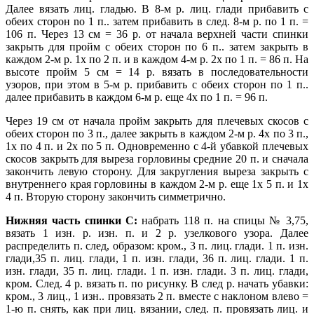
Далее вязать лиц. гладью. В 8-м р. лиц. глади прибавить с
обеих сторон no 1 п.. затем прибавить в след. 8-м р. по 1 п. =
106 п. Через 13 см = 36 р. от начала верхней части спинки
закрыть для пройм с обеих сторон по 6 п.. затем закрыть в
каждом 2-м р. 1х по 2 п. и в каждом 4-м p. 2х пo 1 п. = 86 п. На
высоте пройм 5 см = 14 р. вязать в последовательности
узоров, при этом в 5-м р. прибавить с обеих сторон пo 1 п..
далее прибавить в каждом 6-м р. еще 4х по 1 п. = 96 п.
Через 19 см от начала пройм закрыть для плечевых скосов с
обеих сторон по 3 п., далее закрыть в каждом 2-м р. 4х по 3 п.,
1х по 4 п. и 2х по 5 п. Одновременно с 4-й убавкой плечевых
скосов закрыть для выреза горловины средние 20 п. и сначала
закончить левую сторону. Для закругления выреза закрыть с
внутреннего края горловины в каждом 2-м р. еще 1х 5 п. и 1х
4 п. Вторую сторону закончить симметрично.
Нижняя часть спинки С:
набрать 118 п. на спицы № 3,75,
вязать 1 изн. р. изн. п. и 2 р. узелкового узора. Далее
распределить п. след, образом: кром., 3 п. лиц. глади. 1 п. изн.
глади,35 п. лиц. глади, 1 п. изн. глади, 36 п. лиц. глади. 1 п.
изн. глади, 35 п. лиц. глади. 1 п. изн. глади. 3 п. лиц. глади,
кром. След. 4 р. вязать п. по рисунку. В след р. начать убавки:
кром., 3 лиц., 1 изн.. провязать 2 п. вместе с наклоном влево =
1-ю п. снять, как при лиц. вязании, след. п. провязать лиц. и