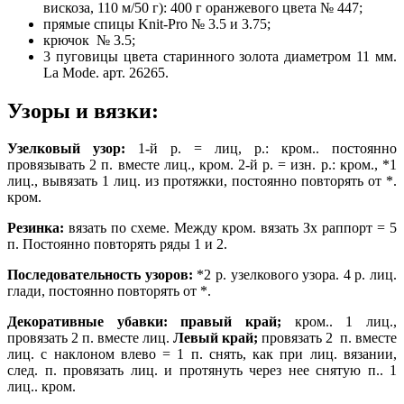
вискоза, 110 м/50 г): 400 г оранжевого цвета № 447;
прямые спицы Knit-Pro № 3.5 и 3.75;
крючок № 3.5;
3 пуговицы цвета старинного золота диаметром 11 мм.
La Mode. арт. 26265.
Узоры и вязки:
Узелковый узор:
1-й р. = лиц, р.: кром.. постоянно
провязывать 2 п. вместе лиц., кром. 2-й р. = изн. р.: кром., *1
лиц., вывязать 1 лиц. из протяжки, постоянно повторять от *.
кром.
Резинка:
вязать по схеме. Между кром. вязать Зх раппорт = 5
п. Постоянно повторять ряды 1 и 2.
Последовательность узоров:
*2 р. узелкового узора. 4 р. лиц.
глади, постоянно повторять от *.
Декоративные убавки:
правый край;
кром.. 1 лиц.,
провязать 2 п. вместе лиц.
Левый край;
провязать 2 п. вместе
лиц. с наклоном влево = 1 п. снять, как при лиц. вязании,
след. п. провязать лиц. и протянуть через нее снятую п.. 1
лиц.. кром.