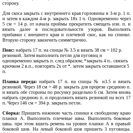
сторону.
Для скоса закрыть с внутреннего края горловины в 3-м р. 1 п.
и затем в каждом 4-м р. закрыть 18х 1 п. Одновременно через
5 см = 14 р. от начала проймы прекратить смещать изн. п. и
вязать далее в последовательности узоров. Выполнять
прибавки с внешнего края и плечевой скос, как на спинке.
Вторую сторону закончить симметрично.
Пояс:
набрать 17 п. на спицы № 3.5 и вязать 38 см = 102 р.
резинкой. Затем выполнить петли для пуговиц и
одновременно закрыть п. след образом; *закрыть 4 п.. связать
крючком 2 в.п., повторять 2х от *. затем закрыть оставшиеся 5
п.
Планка переда:
набрать 17 п. на спицы № и3.5 и вязать
резинкой. Через 18 см = 48 р. закрыть для прорези среднюю п.
и вязать обе стороны по рисунку раздельно 6 см. Затем вновь
набрать среднюю п. и продолжить вязать резинкой на всех 17
п. Через 146 см = 394 р. закрыть петли.
Сборка:
Пришить нижнюю часть спинки к свободному краю
планки А. Выполнить плечевые швы. Выполнить боковые
швы. при этом вшить ремень на уровне планки А в правый
боковой шов. На левый боковой шов пришить 3 пуговицы.