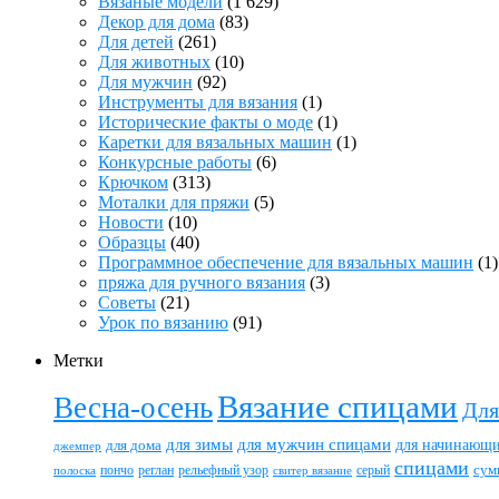
Вязаные модели
(1 629)
Декор для дома
(83)
Для детей
(261)
Для животных
(10)
Для мужчин
(92)
Инструменты для вязания
(1)
Исторические факты о моде
(1)
Каретки для вязальных машин
(1)
Конкурсные работы
(6)
Крючком
(313)
Моталки для пряжи
(5)
Новости
(10)
Образцы
(40)
Программное обеспечение для вязальных машин
(1)
пряжа для ручного вязания
(3)
Советы
(21)
Урок по вязанию
(91)
Метки
Вязание спицами
Весна-осень
Для
для зимы
для мужчин спицами
для начинающ
для дома
джемпер
спицами
пончо
реглан
рельефный узор
серый
сум
полоска
свитер вязание