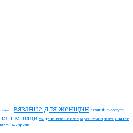
вязание для женщин
вязаный аксессуар
й
болеро
летние вещи
модели вне сезона
платье
пальто
образец вязания
шарф
яркий
юбка