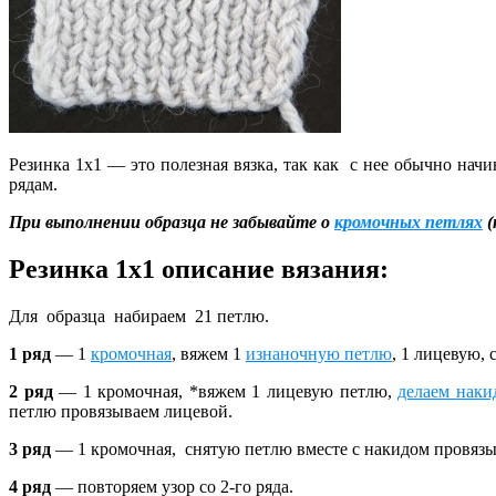
Резинка 1х1 — это полезная вязка, так как с нее обычно начи
рядам.
При выполнении образца не забывайте о
кромочных петлях
(
Резинка 1х1 описание вязания:
Для образца набираем 21 петлю.
1 ряд
— 1
кромочная
, вяжем 1
изнаночную петлю
,
1 лицевую, с
2 ряд
— 1 кромочная, *вяжем 1
лицевую петлю
,
делаем
наки
петлю провязываем лицевой.
3 ряд
— 1 кромочная, снятую петлю вместе с накидом провяз
4 ряд
— повторяем узор со 2-го ряда.