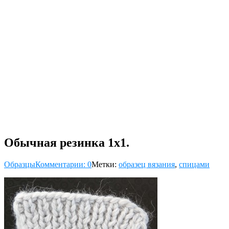
Обычная резинка 1х1.
Образцы
Комментарии: 0
Метки:
образец вязания
,
спицами