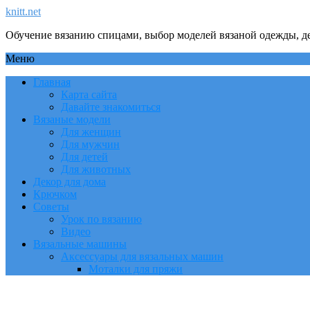
knitt.net
Обучение вязанию спицами, выбор моделей вязаной одежды, де
Меню
Главная
Карта сайта
Давайте знакомиться
Вязаные модели
Для женщин
Для мужчин
Для детей
Для животных
Декор для дома
Крючком
Советы
Урок по вязанию
Видео
Вязальные машины
Аксессуары для вязальных машин
Моталки для пряжи