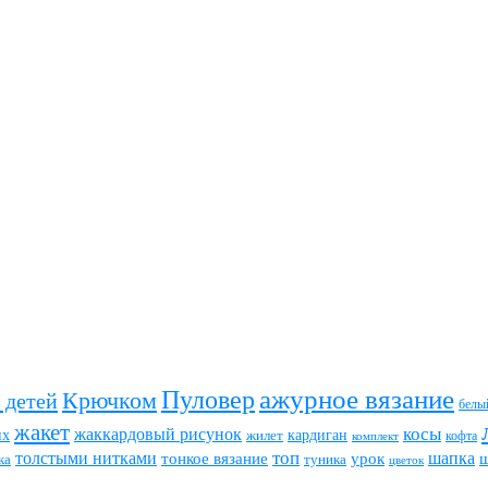
ажурное вязание
Пуловер
Крючком
 детей
белы
жакет
жаккардовый рисунок
косы
их
кардиган
жилет
комплект
кофта
топ
толстыми нитками
шапка
тонкое вязание
урок
туника
ка
цветок